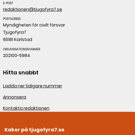
E-POST
redaktionen@tjugofyra7.se
POSTADRESS
Myndigheten för civilt försvar
Tjugofyra7
65181 Karlstad
ORGANISATIONSNUMMER
202100-5984
Hitta snabbt
Ladda ner tidigare nummer
Annonsera
Kontakta redaktionen
Om webbplatsen
Kakor på tjugofyra7.se