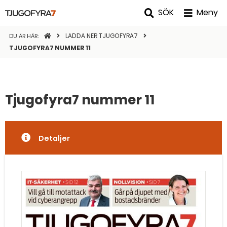
SÖK
Meny
STARTSIDAN
LADDA NER TJUGOFYRA7
DU ÄR HÄR:
TJUGOFYRA7 NUMMER 11
Tjugofyra7 nummer 11
Detaljer