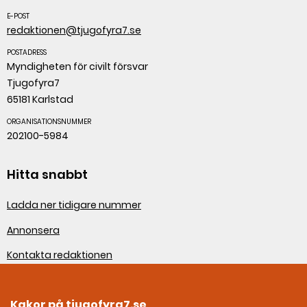
E-POST
redaktionen@tjugofyra7.se
POSTADRESS
Myndigheten för civilt försvar
Tjugofyra7
65181 Karlstad
ORGANISATIONSNUMMER
202100-5984
Hitta snabbt
Ladda ner tidigare nummer
Annonsera
Kontakta redaktionen
Om webbplatsen
Kakor på tjugofyra7.se