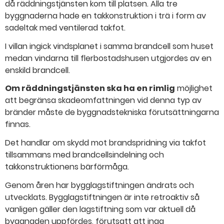
då räddningstjänsten kom till platsen. Alla tre
byggnaderna hade en takkonstruktion i trä i form av
sadeltak med ventilerad takfot.
I villan ingick vindsplanet i samma brandcell som huset
medan vindarna till flerbostadshusen utgjordes av en
enskild brandcell.
Om räddningstjänsten ska ha en rimlig
möjlighet
att begränsa skadeomfattningen vid denna typ av
bränder måste de byggnadstekniska förutsättningarna
finnas.
Det handlar om skydd mot brandspridning via takfot
tillsammans med brandcellsindelning och
takkonstruktionens bärförmåga.
Genom åren har bygglagstiftningen ändrats och
utvecklats. Bygglagstiftningen är inte retroaktiv så
vanligen gäller den lagstiftning som var aktuell då
byggnaden uppfördes, förutsatt att inga