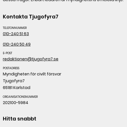
Kontakta Tjugofyra7
TELEFONNUMMER
010-240 51 63
010-240 50 49
E-POST
redaktionen@tjugofyra7.se
POSTADRESS
Myndigheten för civilt försvar
Tjugofyra7
65181 Karlstad
ORGANISATIONSNUMMER
202100-5984
Hitta snabbt