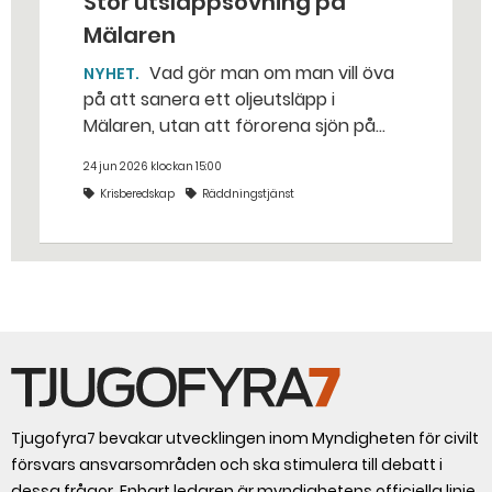
Stor utsläppsövning på
Mälaren
Vad gör man om man vill öva
NYHET
på att sanera ett oljeutsläpp i
Mälaren, utan att förorena sjön på
riktigt? Jo, man släpper ut popcorn i
24 jun 2026 klockan 15:00
stället. Det gjorde räddningstjänsten i
Krisberedskap
Räddningstjänst
Eskilstuna – tio kubikmeter närmare
bestämt.
Tjugofyra7 bevakar utvecklingen inom Myndigheten för civilt
försvars ansvarsområden och ska stimulera till debatt i
dessa frågor. Enbart ledaren är myndighetens officiella linje.