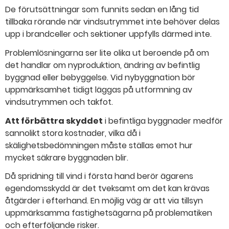
De förutsättningar som funnits sedan en lång tid
tillbaka rörande när vindsutrymmet inte behöver delas
upp i brandceller och sektioner uppfylls därmed inte.
Problemlösningarna ser lite olika ut beroende på om
det handlar om nyproduktion, ändring av befintlig
byggnad eller bebyggelse. Vid nybyggnation bör
uppmärksamhet tidigt läggas på utformning av
vindsutrymmen och takfot.
Att förbättra skyddet
i befintliga byggnader medför
sannolikt stora kostnader, vilka då i
skälighetsbedömningen måste ställas emot hur
mycket säkrare byggnaden blir.
Då spridning till vind i första hand berör ägarens
egendomsskydd är det tveksamt om det kan krävas
åtgärder i efterhand. En möjlig väg är att via tillsyn
uppmärksamma fastighetsägarna på problematiken
och efterföljande risker.