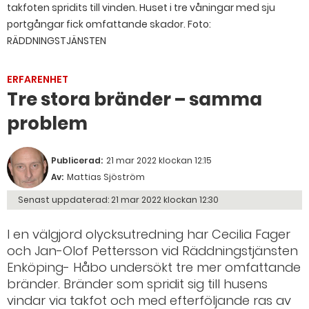
takfoten spridits till vinden. Huset i tre våningar med sju
portgångar fick omfattande skador. Foto:
RÄDDNINGSTJÄNSTEN
ERFARENHET
Tre stora bränder – samma
problem
Publicerad:
21 mar 2022 klockan 12:15
Av:
Mattias Sjöström
Senast uppdaterad:
21 mar 2022 klockan 12:30
I en välgjord olycksutredning har Cecilia Fager
och Jan-Olof Pettersson vid Räddningstjänsten
Enköping- Håbo undersökt tre mer omfattande
bränder. Bränder som spridit sig till husens
vindar via takfot och med efterföljande ras av