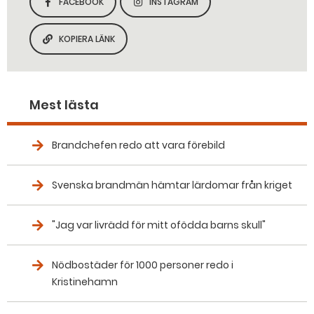
FACEBOOK
INSTAGRAM
DELA SIDAN PÅ
DELA SIDAN PÅ
KOPIERA LÄNK
KOPIERA SIDANS LÄNK
Mest lästa
Brandchefen redo att vara förebild
Svenska brandmän hämtar lärdomar från kriget
"Jag var livrädd för mitt ofödda barns skull"
Nödbostäder för 1000 personer redo i
Kristinehamn