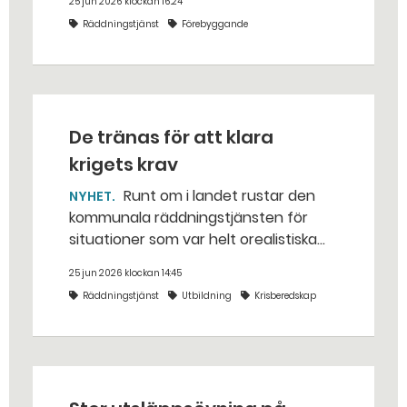
25 jun 2026 klockan 16:24
Räddningstjänst
Förebyggande
De tränas för att klara
krigets krav
Runt om i landet rustar den
NYHET
kommunala räddningstjänsten för
situationer som var helt orealistiska
för bara några år sedan — med illvilliga
25 jun 2026 klockan 14:45
bakhåll, utspridda granater och hot
Räddningstjänst
Utbildning
Krisberedskap
från livsfarliga drönare i det
traditionella uppdraget.