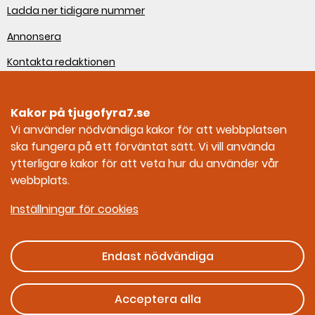
Ladda ner tidigare nummer
Annonsera
Kontakta redaktionen
Om webbplatsen
Kakor på tjugofyra7.se
Sociala medier
Vi använder nödvändiga kakor för att webbplatsen
ska fungera på ett förväntat sätt. Vi vill använda
Tjugofyra7 på Facebook
ytterligare kakor för att veta hur du använder vår
webbplats.
Tjugofyra7 på Instagram
Inställningar för cookies
Endast nödvändiga
Ges ut av Myndigheten för civilt försvar
Acceptera alla