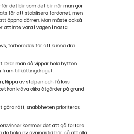
rför det blir som det blir när man gör
ats för att stabilisera fordonet, men
n att öppna dörren. Man måste också
r att inte vara i vägen i nästa
övs, förberedas för att kunna dra
ppt. Drar man då vippar hela hytten
fram till kättingdraget.
, klippa av stolpen och få loss
ket kan kräva olika åtgärder på grund
 göra rätt, snabbheten prioriteras
försvinner kommer det att gå fortare
 de boka ny övningstid här, så att alla