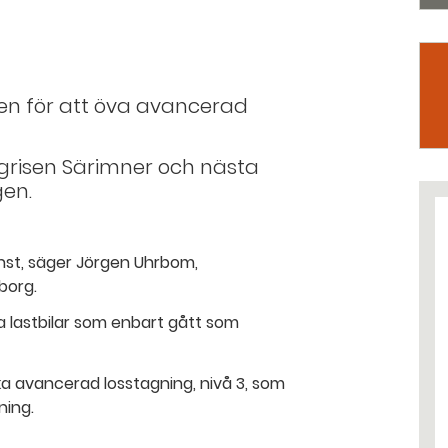
en för att öva avancerad
t grisen Särimner och nästa
gen.
Minst, säger Jörgen Uhrbom,
borg.
 lastbilar som enbart gått som
a avancerad losstagning, nivå 3, som
ning.