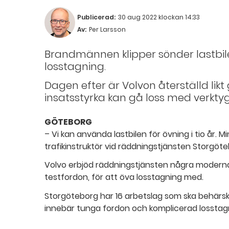
Publicerad:
30 aug 2022 klockan 14:33
Av:
Per Larsson
Brandmännen klipper sönder lastbil
losstagning.
Dagen efter är Volvon återställd lik
insatsstyrka kan gå loss med verkty
GÖTEBORG
– Vi kan använda lastbilen för övning i tio år. 
trafikinstruktör vid räddningstjänsten Storgöte
Volvo erbjöd räddningstjänsten några moderna
testfordon, för att öva losstagning med.
Storgöteborg har 16 arbetslag som ska behärsk
innebär tunga fordon och komplicerad losstag