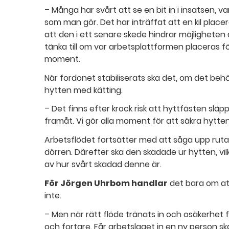
– Många har svårt att se en bit in i insatsen, va
som man gör. Det har inträffat att en kil placer
att den i ett senare skede hindrar möjlighete
tänka till om var arbetsplattformen placeras fö
moment.
När fordonet stabiliserats ska det, om det beh
hytten med kätting.
– Det finns efter krock risk att hyttfästen slä
framåt. Vi gör alla moment för att säkra hytten 
Arbetsflödet fortsätter med att såga upp rutan
dörren. Därefter ska den skadade ur hytten, vil
av hur svårt skadad denne är.
För Jörgen Uhrbom handlar
det bara om att
inte.
– Men när rätt flöde tränats in och osäkerhet 
och fortare. Får arbetslaget in en ny person ska