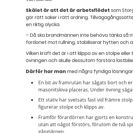
Skälet är att det är arbetsflödet
som Storgö
gör rätt saker i rätt ordning. Tillvägagångssätt
en riktig olycka.
– Då ska brandmännen inte behöva tänka så my
fordonet mot rullning, stabiliserar hytten och a
Vilken kraft det är i att klippa av en stolpe elle
övningen och skulle dessutom förstöra lastbile
Därför har
man
med några fyndiga lösningar 
En bit av framrutan har sågats bort och e
masonitskiva placeras. Under övning såga
Ett stativ har svetsats fast vid främre stol
figurerar stolpe och klipps av.
Framför förardörren har gjorts en konstr
utan att något förstörs, förutom de två sp
gångjärnen.