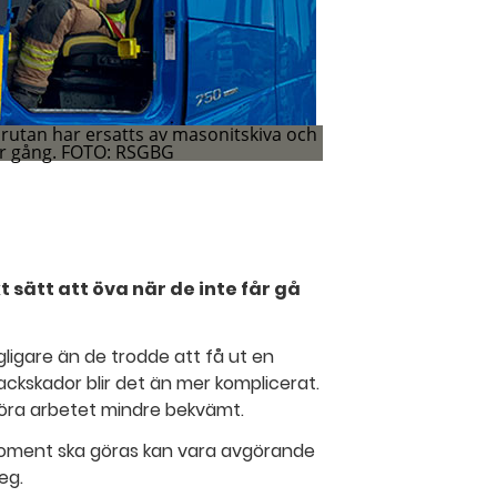
rutan har ersatts av masonitskiva och
er gång. FOTO: RSGBG
1
ish']
] 2
 sätt att öva när de inte får gå
gligare än de trodde att få ut en
ckskador blir det än mer komplicerat.
t göra arbetet mindre bekvämt.
moment ska göras kan vara avgörande
eg.