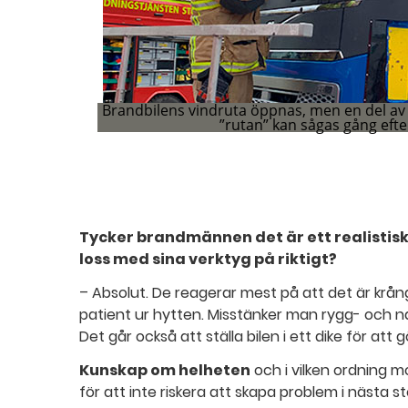
Brandbilens vindruta öppnas, men en del av 
”rutan” kan sågas gång eft
[Missing text '/movieblock/movie' for 'Swedish'] 
[Missing text '/movieblock/activeslide' for 'Swed
[Missing text '/movieblock/movie' for 'Swedish'
Tycker brandmännen det är ett realistiskt
loss med sina verktyg på riktigt?
– Absolut. De reagerar mest på att det är krån
patient ur hytten. Misstänker man rygg- och na
Det går också att ställa bilen i ett dike för at
Kunskap om helheten
och i vilken ordning 
för att inte riskera att skapa problem i nästa st