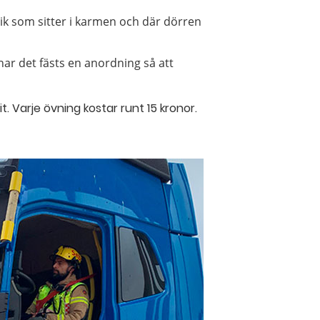
pik som sitter i karmen och där dörren
 har det fästs en anordning så att
t. Varje övning kostar runt 15 kronor.
evious' for 'Swedish']
/next' for 'Swedish']