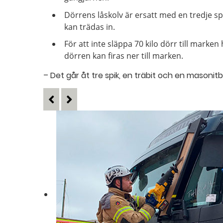
Dörrens låskolv är ersatt med en tredje s
kan trädas in.
För att inte släppa 70 kilo dörr till marken
dörren kan firas ner till marken.
– Det går åt tre spik, en träbit och en masonitbi
[Missing text '/movieblock/pr
[Missing text '/movieblock