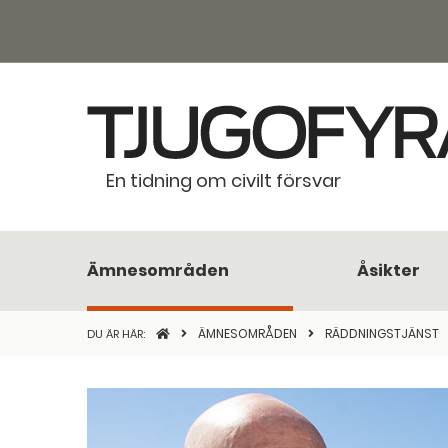
En tidning om civilt försvar
Ämnesområden
Åsikter
STARTSIDAN
ÄMNESOMRÅDEN
RÄDDNINGSTJÄNST
DU ÄR HÄR: