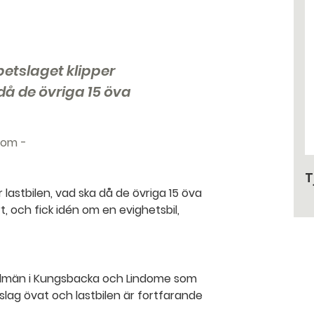
betslaget klipper
då de övriga 15 öva
bom
T
lastbilen, vad ska då de övriga 15 öva
t, och fick idén om en evighetsbil,
andmän i Kungsbacka och Lindome som
slag övat och lastbilen är fortfarande