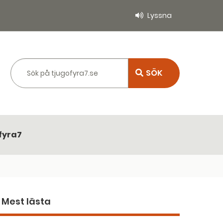
Lyssna
Sök på tjugofyra7.se
fyra7
Mest lästa