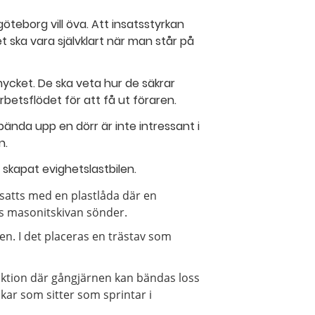
teborg vill öva. Att insatsstyrkan
et ska vara självklart när man står på
cket. De ska veta hur de säkrar
rbetsflödet för att få ut föraren.
r bända upp en dörr är inte intressant i
n.
skapat evighetslastbilen.
rsatts med en plastlåda där en
s masonitskivan sönder.
pen. I det placeras en trästav som
uktion där gångjärnen kan bändas loss
ikar som sitter som sprintar i