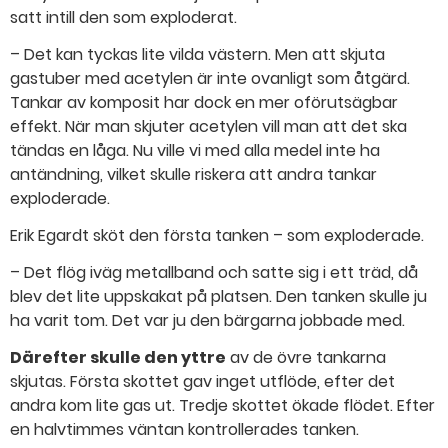
satt intill den som exploderat.
– Det kan tyckas lite vilda västern. Men att skjuta
gastuber med acetylen är inte ovanligt som åtgärd.
Tankar av komposit har dock en mer oförutsägbar
effekt. När man skjuter acetylen vill man att det ska
tändas en låga. Nu ville vi med alla medel inte ha
antändning, vilket skulle riskera att andra tankar
exploderade.
Erik Egardt sköt den första tanken – som exploderade.
– Det flög iväg metallband och satte sig i ett träd, då
blev det lite uppskakat på platsen. Den tanken skulle ju
ha varit tom. Det var ju den bärgarna jobbade med.
Därefter skulle den yttre
av de övre tankarna
skjutas. Första skottet gav inget utflöde, efter det
andra kom lite gas ut. Tredje skottet ökade flödet. Efter
en halvtimmes väntan kontrollerades tanken.