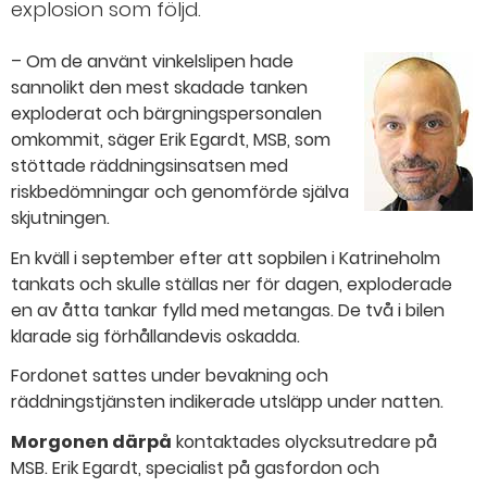
explosion som följd.
– Om de använt vinkelslipen hade
sannolikt den mest skadade tanken
exploderat och bärgningspersonalen
omkommit, säger Erik Egardt, MSB, som
stöttade räddningsinsatsen med
riskbedömningar och genomförde själva
skjutningen.
En kväll i september efter att sopbilen i Katrineholm
tankats och skulle ställas ner för dagen, exploderade
en av åtta tankar fylld med metangas. De två i bilen
klarade sig förhållandevis oskadda.
Fordonet sattes under bevakning och
räddningstjänsten indikerade utsläpp under natten.
Morgonen därpå
kontaktades olycksutredare på
MSB. Erik Egardt, specialist på gasfordon och