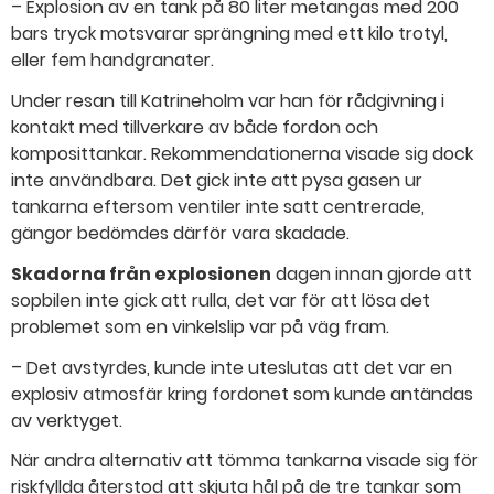
– Explosion av en tank på 80 liter metangas med 200
bars tryck motsvarar sprängning med ett kilo trotyl,
eller fem handgranater.
Under resan till Katrineholm var han för rådgivning i
kontakt med tillverkare av både fordon och
komposittankar. Rekommendationerna visade sig dock
inte användbara. Det gick inte att pysa gasen ur
tankarna eftersom ventiler inte satt centrerade,
gängor bedömdes därför vara skadade.
Skadorna från explosionen
dagen innan gjorde att
sopbilen inte gick att rulla, det var för att lösa det
problemet som en vinkelslip var på väg fram.
– Det avstyrdes, kunde inte uteslutas att det var en
explosiv atmosfär kring fordonet som kunde antändas
av verktyget.
När andra alternativ att tömma tankarna visade sig för
riskfyllda återstod att skjuta hål på de tre tankar som