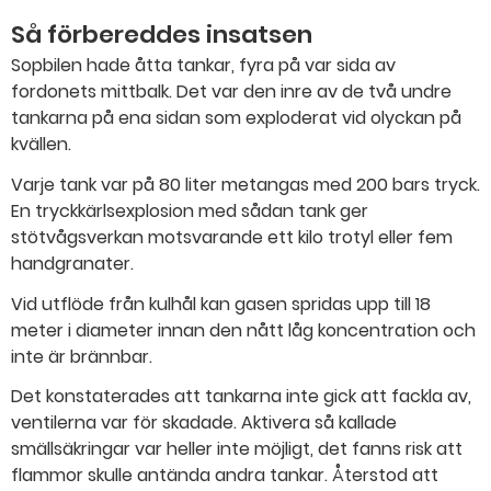
Så förbereddes insatsen
Sopbilen hade åtta tankar, fyra på var sida av
fordonets mittbalk. Det var den inre av de två undre
tankarna på ena sidan som exploderat vid olyckan på
kvällen.
Varje tank var på 80 liter metangas med 200 bars tryck.
En tryckkärlsexplosion med sådan tank ger
stötvågsverkan motsvarande ett kilo trotyl eller fem
handgranater.
Vid utflöde från kulhål kan gasen spridas upp till 18
meter i diameter innan den nått låg koncentration och
inte är brännbar.
Det konstaterades att tankarna inte gick att fackla av,
ventilerna var för skadade. Aktivera så kallade
smällsäkringar var heller inte möjligt, det fanns risk att
flammor skulle antända andra tankar. Återstod att