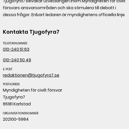
Tjugofyra7 bevakar utvecklingen inom Myndigheten för civilt
försvars ansvarsområden och ska stimulera till debatt i
dessa frågor. Enbart ledaren är myndighetens officiella linje.
Kontakta Tjugofyra7
TELEFONNUMMER
010-240 51 63
010-240 50 49
E-POST
redaktionen@tjugofyra7.se
POSTADRESS
Myndigheten för civilt försvar
Tjugofyra7
65181 Karlstad
ORGANISATIONSNUMMER
202100-5984