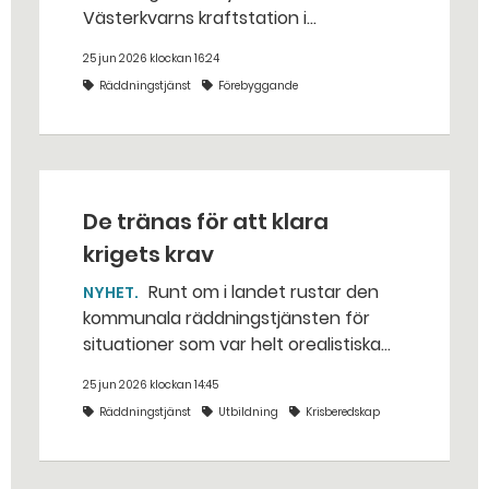
Västerkvarns kraftstation i
Hallstahammars kommun.
25 jun 2026 klockan 16:24
Räddningstjänst
Förebyggande
De tränas för att klara
krigets krav
Runt om i landet rustar den
NYHET
kommunala räddningstjänsten för
situationer som var helt orealistiska
för bara några år sedan — med illvilliga
25 jun 2026 klockan 14:45
bakhåll, utspridda granater och hot
Räddningstjänst
Utbildning
Krisberedskap
från livsfarliga drönare i det
traditionella uppdraget.