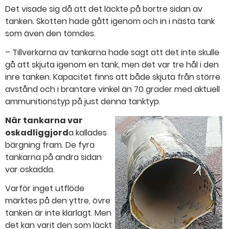
Det visade sig då att det läckte på bortre sidan av
tanken. Skotten hade gått igenom och in i nästa tank
som även den tömdes.
– Tillverkarna av tankarna hade sagt att det inte skulle
gå att skjuta igenom en tank, men det var tre hål i den
inre tanken. Kapacitet finns att både skjuta från större
avstånd och i brantare vinkel än 70 grader med aktuell
ammunitionstyp på just denna tanktyp.
När tankarna var
oskadliggjord
a kallades
bärgning fram. De fyra
tankarna på andra sidan
var oskadda.
Varför inget utflöde
märktes på den yttre, övre
tanken är inte klarlagt. Men
det kan varit den som läckt