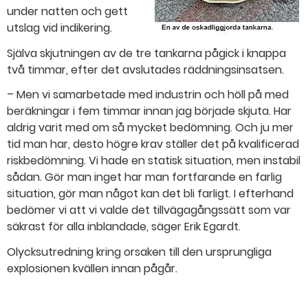
under natten och gett
utslag vid indikering.
Själva skjutningen av de tre tankarna pågick i knappa
två timmar, efter det avslutades räddningsinsatsen.
– Men vi samarbetade med industrin och höll på med
beräkningar i fem timmar innan jag började skjuta. Har
aldrig varit med om så mycket bedömning. Och ju mer
tid man har, desto högre krav ställer det på kvalificerad
riskbedömning. Vi hade en statisk situation, men instabil
sådan. Gör man inget har man fortfarande en farlig
situation, gör man något kan det bli farligt. I efterhand
bedömer vi att vi valde det tillvägagångssätt som var
säkrast för alla inblandade, säger Erik Egardt.
Olycksutredning kring orsaken till den ursprungliga
explosionen kvällen innan pågår.