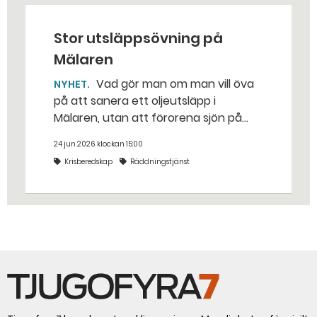
Stor utsläppsövning på
Mälaren
Vad gör man om man vill öva
NYHET
på att sanera ett oljeutsläpp i
Mälaren, utan att förorena sjön på
riktigt? Jo, man släpper ut popcorn i
24 jun 2026 klockan 15:00
stället. Det gjorde räddningstjänsten i
Krisberedskap
Räddningstjänst
Eskilstuna – tio kubikmeter närmare
bestämt.