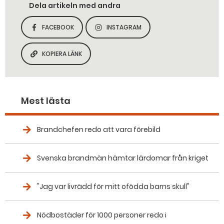
Dela artikeln med andra
FACEBOOK
INSTAGRAM
DELA SIDAN PÅ
DELA SIDAN PÅ
KOPIERA LÄNK
KOPIERA SIDANS LÄNK
Mest lästa
Brandchefen redo att vara förebild
Svenska brandmän hämtar lärdomar från kriget
"Jag var livrädd för mitt ofödda barns skull"
Nödbostäder för 1000 personer redo i