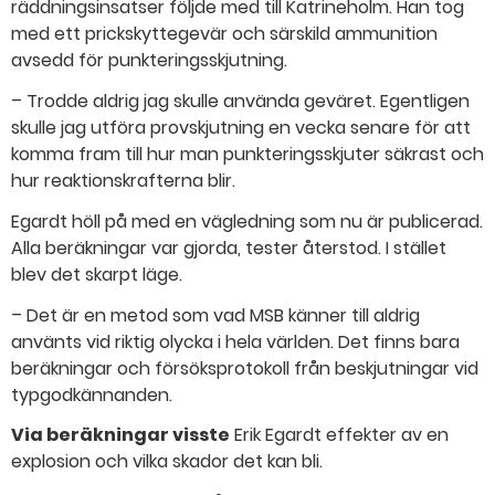
räddningsinsatser följde med till Katrineholm. Han tog
med ett prickskyttegevär och särskild ammunition
avsedd för punkteringsskjutning.
– Trodde aldrig jag skulle använda geväret. Egentligen
skulle jag utföra provskjutning en vecka senare för att
komma fram till hur man punkteringsskjuter säkrast och
hur reaktionskrafterna blir.
Egardt höll på med en vägledning som nu är publicerad.
Alla beräkningar var gjorda, tester återstod. I stället
blev det skarpt läge.
– Det är en metod som vad MSB känner till aldrig
använts vid riktig olycka i hela världen. Det finns bara
beräkningar och försöksprotokoll från beskjutningar vid
typgodkännanden.
Via beräkningar visste
Erik Egardt effekter av en
explosion och vilka skador det kan bli.