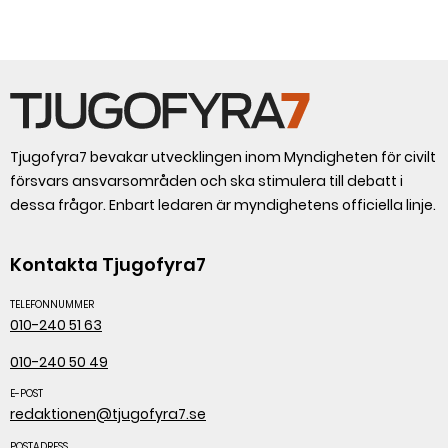
Livsmedelsverket.
Tjugofyra7 bevakar utvecklingen inom Myndigheten för civilt
försvars ansvarsområden och ska stimulera till debatt i
dessa frågor. Enbart ledaren är myndighetens officiella linje.
Kontakta Tjugofyra7
TELEFONNUMMER
010-240 51 63
010-240 50 49
E-POST
redaktionen@tjugofyra7.se
POSTADRESS