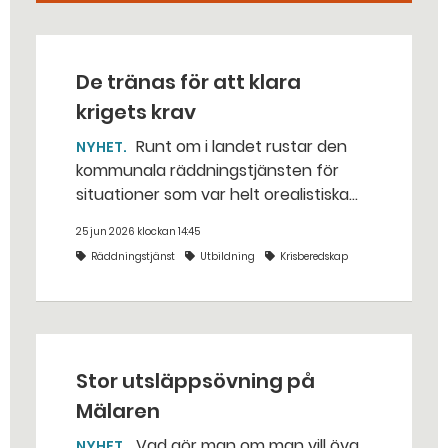
De tränas för att klara
krigets krav
Runt om i landet rustar den
NYHET
kommunala räddningstjänsten för
situationer som var helt orealistiska
för bara några år sedan — med illvilliga
25 jun 2026 klockan 14:45
bakhåll, utspridda granater och hot
Räddningstjänst
Utbildning
Krisberedskap
från livsfarliga drönare i det
traditionella uppdraget.
Stor utsläppsövning på
Mälaren
Vad gör man om man vill öva
NYHET