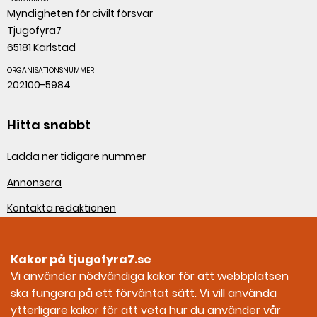
Myndigheten för civilt försvar
Tjugofyra7
65181 Karlstad
ORGANISATIONSNUMMER
202100-5984
Hitta snabbt
Ladda ner tidigare nummer
Annonsera
Kontakta redaktionen
Om webbplatsen
Kakor på tjugofyra7.se
Sociala medier
Vi använder nödvändiga kakor för att webbplatsen
ska fungera på ett förväntat sätt. Vi vill använda
Tjugofyra7 på Facebook
ytterligare kakor för att veta hur du använder vår