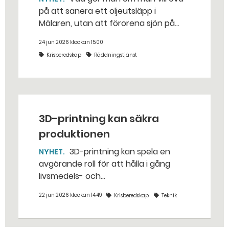
på att sanera ett oljeutsläpp i
Mälaren, utan att förorena sjön på
riktigt? Jo, man släpper ut popcorn i
24 jun 2026 klockan 15:00
stället. Det gjorde räddningstjänsten i
Krisberedskap
Räddningstjänst
Eskilstuna – tio kubikmeter närmare
bestämt.
3D-printning kan säkra
produktionen
3D-printning kan spela en
NYHET
avgörande roll för att hålla i gång
livsmedels- och
dricksvattenproduktionen vid kris och
22 jun 2026 klockan 14:49
Krisberedskap
Teknik
krig. – Det går att vinna mycket tid
genom att 3D-printa reservdelar,
säger Susanne Norén, enhetschef vid