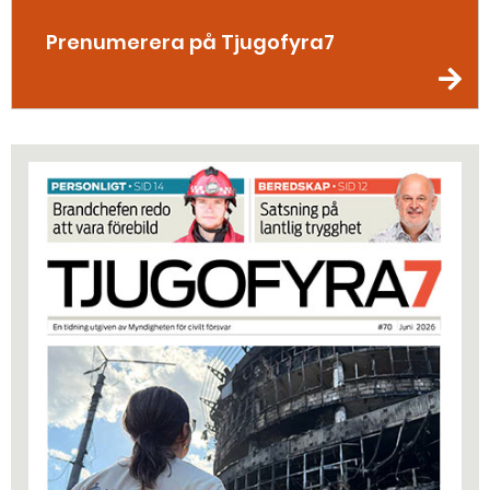
Prenumerera på Tjugofyra7