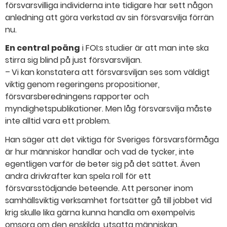
försvarsvilliga individerna inte tidigare har sett någon
anledning att göra verkstad av sin försvarsvilja förrän
nu.
En central poäng
i FOI:s studier är att man inte ska
stirra sig blind på just försvarsviljan.
– Vi kan konstatera att försvarsviljan ses som väldigt
viktig genom regeringens propositioner,
försvarsberedningens rapporter och
myndighetspublikationer. Men låg försvarsvilja måste
inte alltid vara ett problem.
Han säger att det viktiga för Sveriges försvarsförmåga
är hur människor handlar och vad de tycker, inte
egentligen varför de beter sig på det sättet. Även
andra drivkrafter kan spela roll för ett
försvarsstödjande beteende. Att personer inom
samhällsviktig verksamhet fortsätter gå till jobbet vid
krig skulle lika gärna kunna handla om exempelvis
omsorg om den enskilda, utsatta människan.