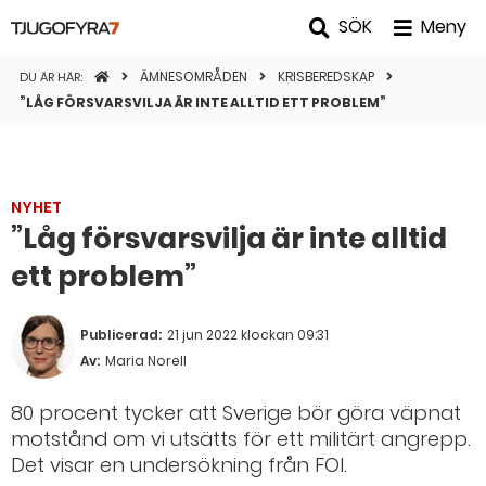
SÖK
Meny
STARTSIDAN
ÄMNESOMRÅDEN
KRISBEREDSKAP
DU ÄR HÄR:
”LÅG FÖRSVARSVILJA ÄR INTE ALLTID ETT PROBLEM”
NYHET
”Låg försvarsvilja är inte alltid
ett problem”
Publicerad:
21 jun 2022 klockan 09:31
Av:
Maria Norell
80 procent tycker att Sverige bör göra väpnat
motstånd om vi utsätts för ett militärt angrepp.
Det visar en undersökning från FOI.