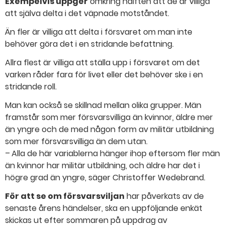
Exempelvis uppger
omkring hälften att de är villiga
att själva delta i det väpnade motståndet.
Än fler är villiga att delta i försvaret om man inte
behöver göra det i en stridande befattning.
Allra flest är villiga att ställa upp i försvaret om det
varken råder fara för livet eller det behöver ske i en
stridande roll.
Man kan också se skillnad mellan olika grupper. Män
framstår som mer försvarsvilliga än kvinnor, äldre mer
än yngre och de med någon form av militär utbildning
som mer försvarsvilliga än dem utan.
– Alla de här variablerna hänger ihop eftersom fler män
än kvinnor har militär utbildning, och äldre har det i
högre grad än yngre, säger Christoffer Wedebrand.
För att se om försvarsviljan
har påverkats av de
senaste årens händelser, ska en uppföljande enkät
skickas ut efter sommaren på uppdrag av