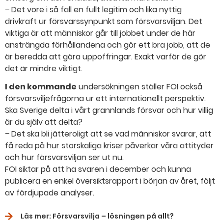
– Det vore i så fall en fullt legitim och lika nyttig
drivkraft ur försvarssynpunkt som försvarsviljan. Det
viktiga är att människor går till jobbet under de här
ansträngda förhållandena och gör ett bra jobb, att de
är beredda att göra uppoffringar. Exakt varför de gör
det är mindre viktigt.
I den kommande
undersökningen ställer FOI också
försvarsviljefrågorna ur ett internationellt perspektiv.
Ska Sverige delta i vårt grannlands försvar och hur villig
är du själv att delta?
– Det ska bli jätteroligt att se vad människor svarar, att
få reda på hur storskaliga kriser påverkar våra attityder
och hur försvarsviljan ser ut nu.
FOI siktar på att ha svaren i december och kunna
publicera en enkel översiktsrapport i början av året, följt
av fördjupade analyser.
Läs mer: Försvarsvilja – lösningen på allt?