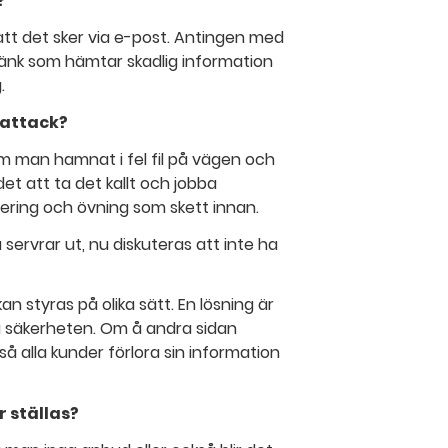
?
t att det sker via e-post. Antingen med
n länk som hämtar skadlig information
.
 attack?
m man hamnat i fel fil på vägen och
det att ta det kallt och jobba
nering och övning som skett innan.
la servrar ut, nu diskuteras att inte ha
n styras på olika sätt. En lösning är
ja säkerheten. Om å andra sidan
å alla kunder förlora sin information
r ställas?