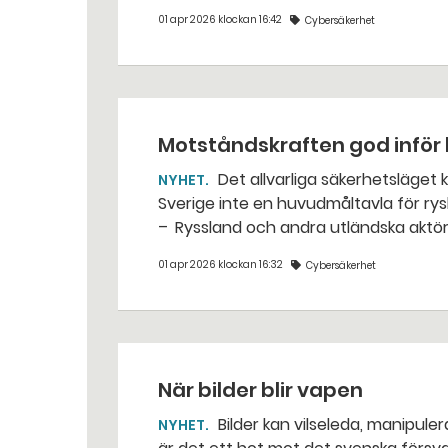
01 apr 2026 klockan 16:42
Cybersäkerhet
Motståndskraften god inför 
Det allvarliga säkerhetsläget kan öka risken för valpåverkan. För närvarande är
NYHET
Sverige inte en huvudmåltavla för ry
– Ryssland och andra utländska aktör
Myndigheten för psykologiskt försvar 
01 apr 2026 klockan 16:32
Cybersäkerhet
När bilder blir vapen
Bilder kan vilseleda, manipulera och påverka – ofta utan att vi märker det. Ytterst
NYHET