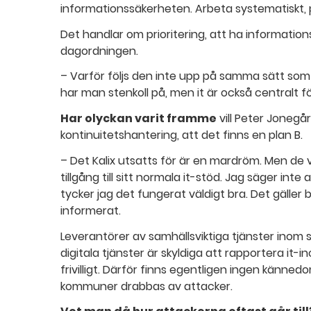
informationssäkerheten. Arbeta systematiskt, p
Det handlar om prioritering, att ha informati
dagordningen.
– Varför följs den inte upp på samma sätt so
har man stenkoll på, men it är också centralt 
Har olyckan varit framme
vill Peter Jonegår
kontinuitetshantering, att det finns en plan B.
– Det Kalix utsatts för är en mardröm. Men de 
tillgång till sitt normala it-stöd. Jag säger inte
tycker jag det fungerat väldigt bra. Det gälle
informerat.
Leverantörer av samhällsviktiga tjänster inom
digitala tjänster är skyldiga att rapportera it-i
frivilligt. Därför finns egentligen ingen känned
kommuner drabbas av attacker.