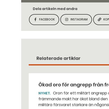
Dela artikeln med andra
FACEBOOK
INSTAGRAM
KOP
DELA SIDAN PÅ
DELA SIDAN PÅ
Relaterade artiklar
Ökad oro för angrepp från
Oron för ett militärt angrepp och för falsk och vilseledande information från
NYHET
främmande makt har ökat bland den svenska befolkning
militära försvaret starkare än någonsi