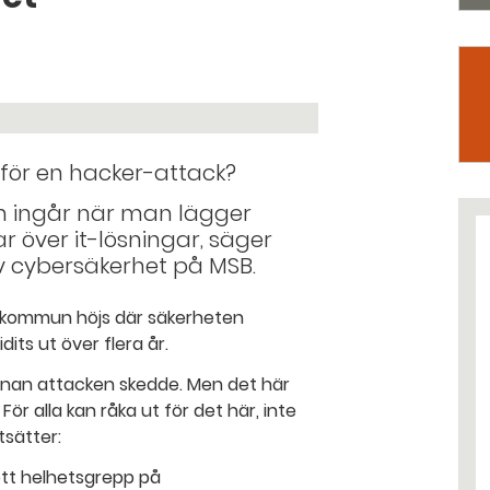
 för en hacker-attack?
eten ingår när man lägger
 över it-lösningar, säger
v cybersäkerhet på MSB.
 kommun höjs där säkerheten
its ut över flera år.
innan attacken skedde. Men det här
ör alla kan råka ut för det här, inte
sätter:
ett helhetsgrepp på