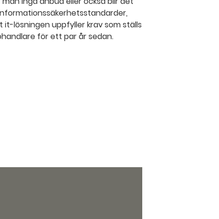
år man inga anbud eller också blir det
a informationssäkerhetsstandarder,
t it-lösningen uppfyller krav som ställs
handlare för ett par år sedan.