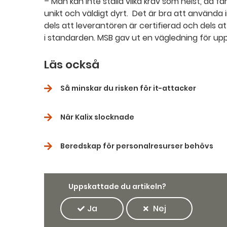
– Man kan inte ställa vilka krav som helst, då f
unikt och väldigt dyrt. Det är bra att använd
dels att leverantören är certifierad och dels at
i standarden. MSB gav ut en vägledning för upp
Läs också
Så minskar du risken för it-attacker
När Kalix slocknade
Beredskap för personalresurser behövs
Uppskattade du artikeln?
Ja
Nej