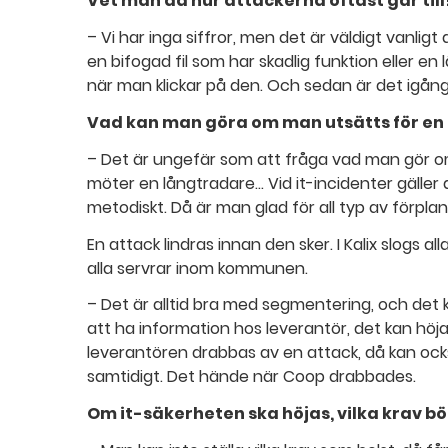
Vet man då hur attackerna oftast går till
– Vi har inga siffror, men det är väldigt vanlig
en bifogad fil som har skadlig funktion eller e
när man klickar på den. Och sedan är det igång
Vad kan man göra om man utsätts för en
– Det är ungefär som att fråga vad man gör o
möter en långtradare... Vid it-incidenter gäller 
metodiskt. Då är man glad för all typ av förpla
En attack lindras innan den sker. I Kalix slogs al
alla servrar inom kommunen.
– Det är alltid bra med segmentering, och det ka
att ha information hos leverantör, det kan hö
leverantören drabbas av en attack, då kan ocks
samtidigt. Det hände när Coop drabbades.
Om it-säkerheten ska höjas, vilka krav bö