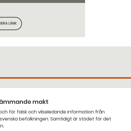
IERA LÄNK
KOPIERA SIDANS LÄNK
 främmande makt
en. Samtidigt är stödet för det
n.