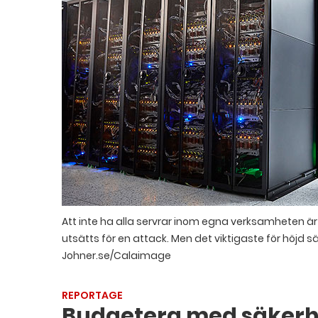
Att inte ha alla servrar inom egna verksamheten ä
utsätts för en attack. Men det viktigaste för höjd sä
Johner.se/Calaimage
REPORTAGE
Budgetera med säkerh