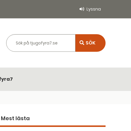
Lyssna
Sök på tjugofyra7.se
fyra7
Mest lästa