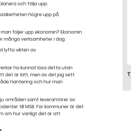
lanera och följa upp.
onssäkerheten högre upp på
m man följer upp ekonomin? Ekonomin
för många verksamheter i dag.
d lyfta vikten av
verkar ha kunnat lösa detta utan
T
 att det är lätt, men av det jag sett
r både hantering och hur man
 sju områden samt leverantörer av
ncidenter till MSB. För kommuner är det
om om hur vanligt det är att