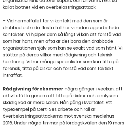
organisationens datorer kapats och använts i ett så
kallat botnet vid en överbelastningsattack.
– Vid normalfallet tar vi kontakt med den som är
drabbad och i de flesta fall har vi redan upparbetade
kontakter. Vi hjälper dem så långt vi kan att förstå vad
som har hänt, men ofta är det bara den drabbade
organisationen själv som kan se exakt vad som hänt. Vi
stöttar på deras villkor med rådgivning och teknisk
hantering. Vi har många specialister som kan titta på
forensik, titta på diskar och förstå vad som faktiskt
inträffat.
Rådgivning förekommer
några gånger i veckan, att
aktivt stötta genom att titta på diskar och analysera
skadlig kod är mera sällan. Nån gång i kvartalet. Ett
typexempel på Cert-Ses arbete och roll är
överbelastningsattackerna mot svenska mediehus
2016. Under några timmar på lördagskvällen den 19 mars