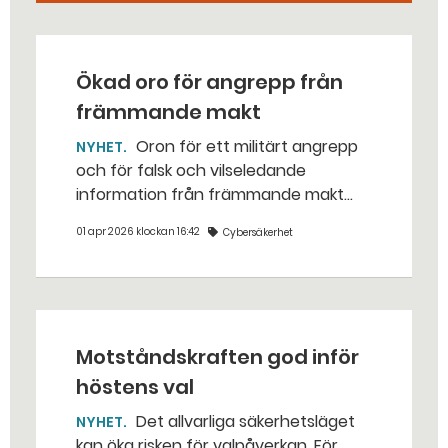
Ökad oro för angrepp från
främmande makt
Oron för ett militärt angrepp
NYHET
och för falsk och vilseledande
information från främmande makt
har ökat bland den svenska
01 apr 2026 klockan 16:42
Cybersäkerhet
befolkningen. Samtidigt är stödet för
det militära försvaret starkare än
någonsin.
Motståndskraften god inför
höstens val
Det allvarliga säkerhetsläget
NYHET
kan öka risken för valpåverkan. För