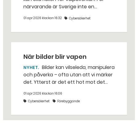
närvarande är Sverige inte en
huvudmåltavla för rysk
01 apr 2026 klockan 16:32
Cybersäkerhet
informationspåverkan, men det kan
ändras snabbt. – Ryssland och andra
utländska aktörer är opportunistiska,
säger Jerker Sundstrand på
Myndigheten för psykologiskt försvar
När bilder blir vapen
(MPF).
Bilder kan vilseleda, manipulera
NYHET
och påverka – ofta utan att vi märker
det. Ytterst är det ett hot mot det
svenska försvaret och demokratin. –
01 apr 2026 klockan 16:06
Frågan är akut, säger Magdalena
Cybersäkerhet
Förebyggande
Malm på branschorganisationen
Bildkonst Sverige.