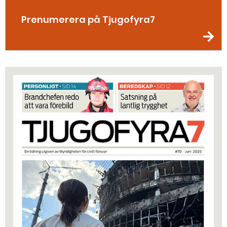
Prenumerera på Tjugofyra7