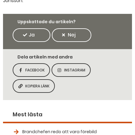
Jonsson.
Uppskattade du artikeln?
Ja
Nej
Dela artikeln med andra
FACEBOOK
INSTAGRAM
DELA SIDAN PÅ
DELA SIDAN PÅ
KOPIERA LÄNK
KOPIERA SIDANS LÄNK
Mest lästa
Brandchefen redo att vara förebild