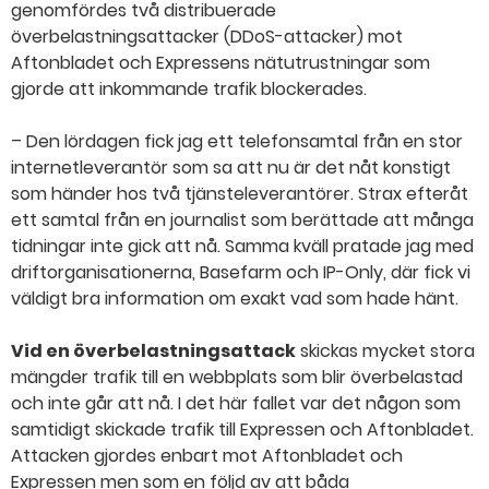
genomfördes två distribuerade
överbelastningsattacker (DDoS-attacker) mot
Aftonbladet och Expressens nätutrustningar som
gjorde att inkommande trafik blockerades.
– Den lördagen fick jag ett telefonsamtal från en stor
internetleverantör som sa att nu är det nåt konstigt
som händer hos två tjänsteleverantörer. Strax efteråt
ett samtal från en journalist som berättade att många
tidningar inte gick att nå. Samma kväll pratade jag med
driftorganisationerna, Basefarm och IP-Only, där fick vi
väldigt bra information om exakt vad som hade hänt.
Vid en överbelastningsattack
skickas mycket stora
mängder trafik till en webbplats som blir överbelastad
och inte går att nå. I det här fallet var det någon som
samtidigt skickade trafik till Expressen och Aftonbladet.
Attacken gjordes enbart mot Aftonbladet och
Expressen men som en följd av att båda