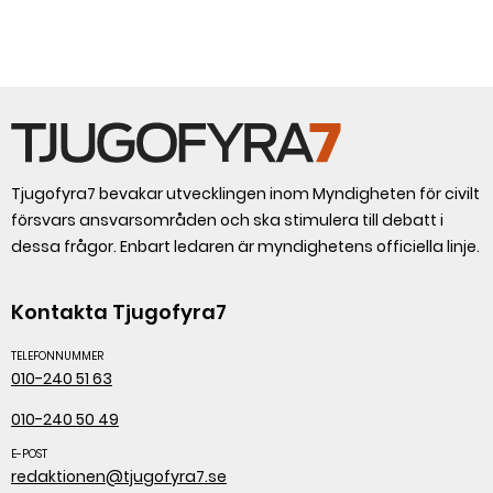
Tjugofyra7 bevakar utvecklingen inom Myndigheten för civilt
försvars ansvarsområden och ska stimulera till debatt i
dessa frågor. Enbart ledaren är myndighetens officiella linje.
Kontakta Tjugofyra7
TELEFONNUMMER
010-240 51 63
010-240 50 49
E-POST
redaktionen@tjugofyra7.se