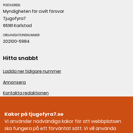
POSTADRESS
Myndigheten för civilt försvar
Tjugofyra7
65181 Karlstad
ORGANISATIONSNUMMER
202100-5984
Hitta snabbt
Ladda ner tidigare nummer
Annonsera
Kontakta redaktionen
Om webbplatsen
Kakor på tjugofyra7.se
Sociala medier
Vi använder nödvändiga kakor för att webbplatsen
ska fungera på ett förväntat sätt. Vi vill använda