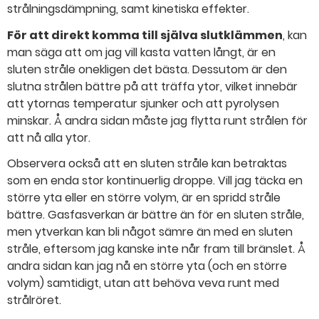
strålningsdämpning, samt kinetiska effekter.
För att direkt komma till själva slutklämmen
, kan
man säga att om jag vill kasta vatten långt, är en
sluten stråle onekligen det bästa. Dessutom är den
slutna strålen bättre på att träffa ytor, vilket innebär
att ytornas temperatur sjunker och att pyrolysen
minskar. Å andra sidan måste jag flytta runt strålen för
att nå alla ytor.
Observera också att en sluten stråle kan betraktas
som en enda stor kontinuerlig droppe. Vill jag täcka en
större yta eller en större volym, är en spridd stråle
bättre. Gasfasverkan är bättre än för en sluten stråle,
men ytverkan kan bli något sämre än med en sluten
stråle, eftersom jag kanske inte når fram till bränslet. Å
andra sidan kan jag nå en större yta (och en större
volym) samtidigt, utan att behöva veva runt med
strålröret.