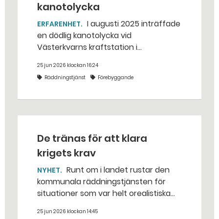
kanotolycka
I augusti 2025 inträffade
ERFARENHET
en dödlig kanotolycka vid
Västerkvarns kraftstation i
Hallstahammars kommun.
25 jun 2026 klockan 16:24
Räddningstjänst
Förebyggande
De tränas för att klara
krigets krav
Runt om i landet rustar den
NYHET
kommunala räddningstjänsten för
situationer som var helt orealistiska
för bara några år sedan — med illvilliga
25 jun 2026 klockan 14:45
bakhåll, utspridda granater och hot