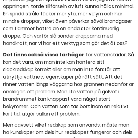
öppningen, torde tillförseln av luft kunna hållas minimal.
En spridd stråle täcker mer yta, mer volym och har
mindre droppar, vilket även påverkar såväl brandgaser
som flammor bättre än en enda stor kontinuerlig
droppe. Och varför slå sönder dropparna med
handkraft, när vi har ett verktyg som gör det åt oss?
Det finns också vissa farhågor
för vattenskador. Så
kan det vara, om man inte kan hantera sitt
släckredskap korrekt eller om man inte förstår att
utnyttja vattnets egenskaper på rätt sätt. Att det
rinner vatten längs väggarna hos grannen nedanför är
onekligen ett problem. Men lite vatten på golvet i
brandrummet kan knappast vara något stort
bekymmer. Och vatten som tas bort inom en relativt
kort tid, utgör sällan ett problem.
Men oavsett vilket redskap som används, måste man
ha kunskaper om dels hur redskapet fungerar och dels