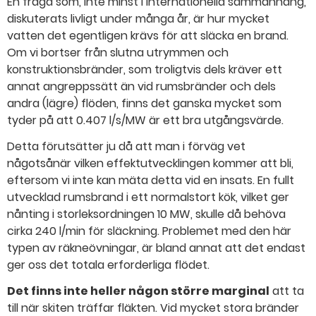
En fråga som, inte minst i internationella sammanhang,
diskuterats livligt under många år, är hur mycket
vatten det egentligen krävs för att släcka en brand.
Om vi bortser från slutna utrymmen och
konstruktionsbränder, som troligtvis dels kräver ett
annat angreppssätt än vid rumsbränder och dels
andra (lägre) flöden, finns det ganska mycket som
tyder på att 0.407 l/s/MW är ett bra utgångsvärde.
Detta förutsätter ju då att man i förväg vet
någotsånär vilken effektutvecklingen kommer att bli,
eftersom vi inte kan mäta detta vid en insats. En fullt
utvecklad rumsbrand i ett normalstort kök, vilket ger
nånting i storleksordningen 10 MW, skulle då behöva
cirka 240 l/min för släckning. Problemet med den här
typen av räkneövningar, är bland annat att det endast
ger oss det totala erforderliga flödet.
Det finns inte heller någon större marginal
att ta
till när skiten träffar fläkten. Vid mycket stora bränder