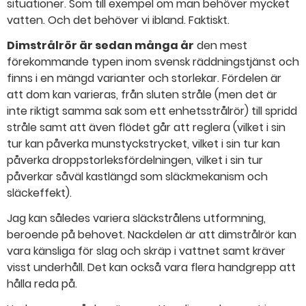
situationer. Som till exempel om man behöver mycket
vatten. Och det behöver vi ibland. Faktiskt.
Dimstrålrör är sedan många år
den mest
förekommande typen inom svensk räddningstjänst och
finns i en mängd varianter och storlekar. Fördelen är
att dom kan varieras, från sluten stråle (men det är
inte riktigt samma sak som ett enhetsstrålrör) till spridd
stråle samt att även flödet går att reglera (vilket i sin
tur kan påverka munstyckstrycket, vilket i sin tur kan
påverka droppstorleksfördelningen, vilket i sin tur
påverkar såväl kastlängd som släckmekanism och
släckeffekt).
Jag kan således variera släckstrålens utformning,
beroende på behovet. Nackdelen är att dimstrålrör kan
vara känsliga för slag och skräp i vattnet samt kräver
visst underhåll. Det kan också vara flera handgrepp att
hålla reda på.