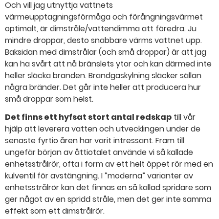
Och vill jag utnyttja vattnets
värmeupptagningsförmåga och förångningsvärmet
optimalt, är dimstråle/vattendimma att föredra. Ju
mindre droppar, desto snabbare värms vattnet upp.
Baksidan med dimstrålar (och små droppar) är att jag
kan ha svårt att nå bränslets ytor och kan därmed inte
heller släcka branden. Brandgaskylning släcker sällan
några bränder. Det går inte heller att producera hur
små droppar som helst.
Det finns ett hyfsat stort antal redskap
till vår
hjälp att leverera vatten och utvecklingen under de
senaste fyrtio åren har varit intressant. Fram till
ungefär början av åttiotalet använde vi så kallade
enhetsstrålrör, ofta i form av ett helt öppet rör med en
kulventil för avstängning. I ”moderna” varianter av
enhetsstrålrör kan det finnas en så kallad spridare som
ger något av en spridd stråle, men det ger inte samma
effekt som ett dimstrålrör.