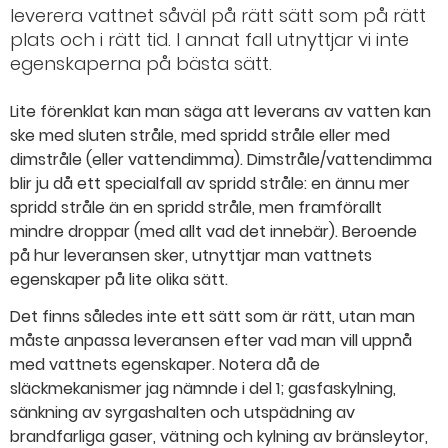
leverera vattnet såväl på rätt sätt som på rätt
plats och i rätt tid. I annat fall utnyttjar vi inte
egenskaperna på bästa sätt.
Lite förenklat kan man säga att leverans av vatten kan
ske med sluten stråle, med spridd stråle eller med
dimstråle (eller vattendimma). Dimstråle/vattendimma
blir ju då ett specialfall av spridd stråle: en ännu mer
spridd stråle än en spridd stråle, men framförallt
mindre droppar (med allt vad det innebär). Beroende
på hur leveransen sker, utnyttjar man vattnets
egenskaper på lite olika sätt.
Det finns således inte ett sätt som är rätt, utan man
måste anpassa leveransen efter vad man vill uppnå
med vattnets egenskaper. Notera då de
släckmekanismer jag nämnde i del 1; gasfaskylning,
sänkning av syrgashalten och utspädning av
brandfarliga gaser, vätning och kylning av bränsleytor,