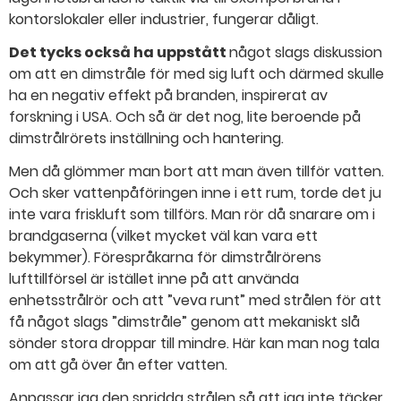
kontorslokaler eller industrier, fungerar dåligt.
Det tycks också ha uppstått
något slags diskussion
om att en dimstråle för med sig luft och därmed skulle
ha en negativ effekt på branden, inspirerat av
forskning i USA. Och så är det nog, lite beroende på
dimstrålrörets inställning och hantering.
Men då glömmer man bort att man även tillför vatten.
Och sker vattenpåföringen inne i ett rum, torde det ju
inte vara friskluft som tillförs. Man rör då snarare om i
brandgaserna (vilket mycket väl kan vara ett
bekymmer). Förespråkarna för dimstrålrörens
lufttillförsel är istället inne på att använda
enhetsstrålrör och att ”veva runt” med strålen för att
få något slags ”dimstråle” genom att mekaniskt slå
sönder stora droppar till mindre. Här kan man nog tala
om att gå över ån efter vatten.
Anpassar jag den spridda strålen så att jag inte täcker