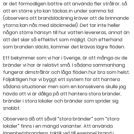
är det förmodligen bättre att använda fler strålrör, så
att en större yta kan täckas in under samma tid
(observera att brandsläckning kräver att de brinnande
ytorna kan nås med släckmedel). Det tar inte heller
någon större hänsyn till hur vatten levereras, annat än
att det sker så effektivt som möjligt. Och efterhand
som branden släcks, kommer det krävas lägre flöden.
Ett bekymmer som vi har i Sverige, är att många av de
bränder vi har är relativt små. I sådana sammanhang
fungerar dimstrålrör och låga flöden hur bra som helst.
Följaktligen har vi byggt ett system för att hantera
sådana situationer men som en konsekvens skulle jag
hävda att vi är dåliga på att hantera stora bränder,
bränder i stora lokaler och bränder som sprider sig
snabbt.
Observera då att såväl ”stora bränder” som ”stora
lokaler” finns i en mängd varianter. Att använda
lägenhetsbrandens taktik vid till exempel brand i