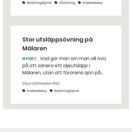
Räddningstjänst
Utbildning
Krisberedskap
från livsfarliga drönare i det
traditionella uppdraget.
Stor utsläppsövning på
Mälaren
Vad gör man om man vill öva
NYHET
på att sanera ett oljeutsläpp i
Mälaren, utan att förorena sjön på
riktigt? Jo, man släpper ut popcorn i
24 jun 2026 klockan 15:00
stället. Det gjorde räddningstjänsten i
Krisberedskap
Räddningstjänst
Eskilstuna – tio kubikmeter närmare
bestämt.