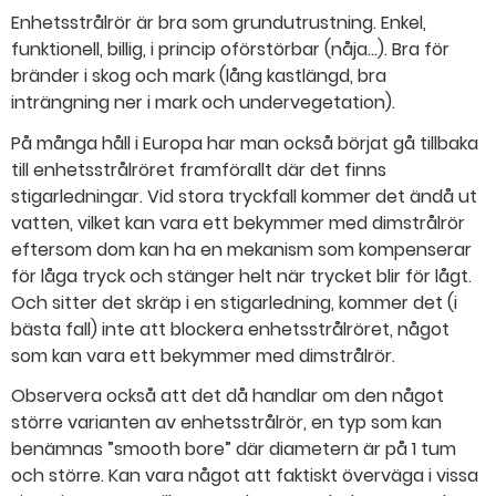
Enhetsstrålrör är bra som grundutrustning. Enkel,
funktionell, billig, i princip oförstörbar (nåja…). Bra för
bränder i skog och mark (lång kastlängd, bra
inträngning ner i mark och undervegetation).
På många håll i Europa har man också börjat gå tillbaka
till enhetsstrålröret framförallt där det finns
stigarledningar. Vid stora tryckfall kommer det ändå ut
vatten, vilket kan vara ett bekymmer med dimstrålrör
eftersom dom kan ha en mekanism som kompenserar
för låga tryck och stänger helt när trycket blir för lågt.
Och sitter det skräp i en stigarledning, kommer det (i
bästa fall) inte att blockera enhetsstrålröret, något
som kan vara ett bekymmer med dimstrålrör.
Observera också att det då handlar om den något
större varianten av enhetsstrålrör, en typ som kan
benämnas ”smooth bore” där diametern är på 1 tum
och större. Kan vara något att faktiskt överväga i vissa