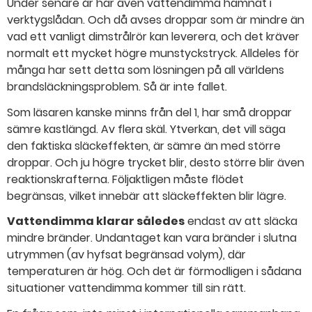
Under senare år har även vattendimma hamnat i
verktygslådan. Och då avses droppar som är mindre än
vad ett vanligt dimstrålrör kan leverera, och det kräver
normalt ett mycket högre munstyckstryck. Alldeles för
många har sett detta som lösningen på all världens
brandsläckningsproblem. Så är inte fallet.
Som läsaren kanske minns från del 1, har små droppar
sämre kastlängd. Av flera skäl. Ytverkan, det vill säga
den faktiska släckeffekten, är sämre än med större
droppar. Och ju högre trycket blir, desto större blir även
reaktionskrafterna. Följaktligen måste flödet
begränsas, vilket innebär att släckeffekten blir lägre.
Vattendimma klarar således
endast av att släcka
mindre bränder. Undantaget kan vara bränder i slutna
utrymmen (av hyfsat begränsad volym), där
temperaturen är hög. Och det är förmodligen i sådana
situationer vattendimma kommer till sin rätt.