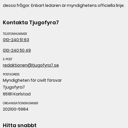
dessa frågor. Enbart ledaren är myndighetens officiella linje.
Kontakta Tjugofyra7
TELEFONNUMMER
010-240 51 63
010-240 50 49
E-POST
redaktionen@tjugofyra7.se
POSTADRESS
Myndigheten för civilt försvar
Tjugofyra7
65181 Karlstad
ORGANISATIONSNUMMER
202100-5984
Hitta snabbt