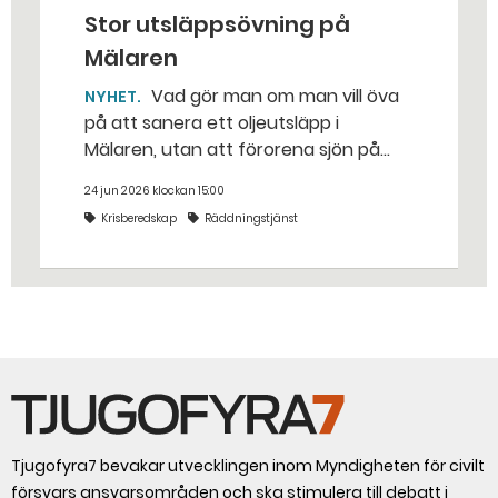
Stor utsläppsövning på
Mälaren
Vad gör man om man vill öva
NYHET
på att sanera ett oljeutsläpp i
Mälaren, utan att förorena sjön på
riktigt? Jo, man släpper ut popcorn i
24 jun 2026 klockan 15:00
stället. Det gjorde räddningstjänsten i
Krisberedskap
Räddningstjänst
Eskilstuna – tio kubikmeter närmare
bestämt.
Tjugofyra7 bevakar utvecklingen inom Myndigheten för civilt
försvars ansvarsområden och ska stimulera till debatt i