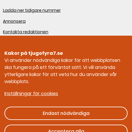
Ladda ner tidigare nummer
Annonsera
Kontakta redaktionen
Om webbplatsen
Kakor på tjugofyra7.se
Sociala medier
Vi använder nödvändiga kakor för att webbplatsen
ska fungera på ett förväntat sätt. Vi vill använda
Tjugofyra7 på Facebook
ytterligare kakor för att veta hur du använder vår
webbplats.
Tjugofyra7 på Instagram
Inställningar för cookies
Endast nödvändiga
Ges ut av Myndigheten för civilt försvar
Acceptera alla