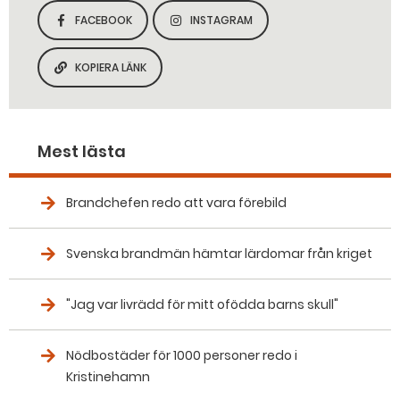
FACEBOOK
INSTAGRAM
DELA SIDAN PÅ
DELA SIDAN PÅ
KOPIERA LÄNK
KOPIERA SIDANS LÄNK
Mest lästa
Brandchefen redo att vara förebild
Svenska brandmän hämtar lärdomar från kriget
"Jag var livrädd för mitt ofödda barns skull"
Nödbostäder för 1000 personer redo i
Kristinehamn