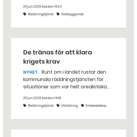
Hallstahammars kommun.
25 jun 2026 klockan 16:24
Räddningstjänst
Förebyggande
De tränas för att klara
krigets krav
Runt om i landet rustar den
NYHET
kommunala räddningstjänsten för
situationer som var helt orealistiska
för bara några år sedan — med illvilliga
25 jun 2026 klockan 14:45
bakhåll, utspridda granater och hot
Räddningstjänst
Utbildning
Krisberedskap
från livsfarliga drönare i det
traditionella uppdraget.