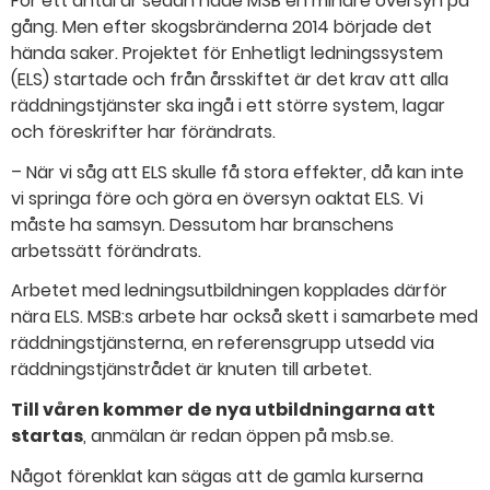
För ett antal år sedan hade MSB en mindre översyn på
gång. Men efter skogsbränderna 2014 började det
hända saker. Projektet för Enhetligt ledningssystem
(ELS) startade och från årsskiftet är det krav att alla
räddningstjänster ska ingå i ett större system, lagar
och föreskrifter har förändrats.
– När vi såg att ELS skulle få stora effekter, då kan inte
vi springa före och göra en översyn oaktat ELS. Vi
måste ha samsyn. Dessutom har branschens
arbetssätt förändrats.
Arbetet med ledningsutbildningen kopplades därför
nära ELS. MSB:s arbete har också skett i samarbete med
räddningstjänsterna, en referensgrupp utsedd via
räddningstjänstrådet är knuten till arbetet.
Till våren kommer de nya utbildningarna att
startas
, anmälan är redan öppen på msb.se.
Något förenklat kan sägas att de gamla kurserna