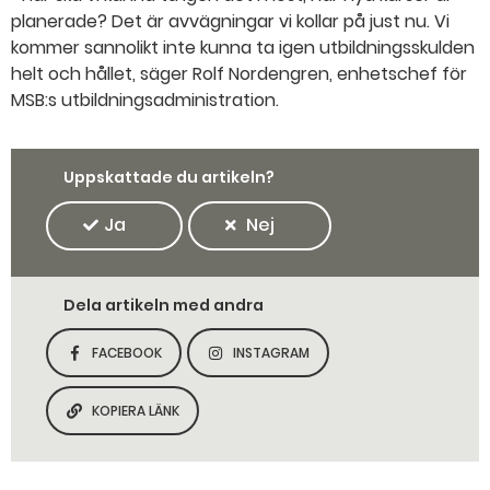
planerade? Det är avvägningar vi kollar på just nu. Vi
kommer sannolikt inte kunna ta igen utbildningsskulden
helt och hållet, säger Rolf Nordengren, enhetschef för
MSB:s utbildningsadministration.
Uppskattade du artikeln?
Ja
Nej
Dela artikeln med andra
FACEBOOK
INSTAGRAM
DELA SIDAN PÅ
DELA SIDAN PÅ
KOPIERA LÄNK
KOPIERA SIDANS LÄNK