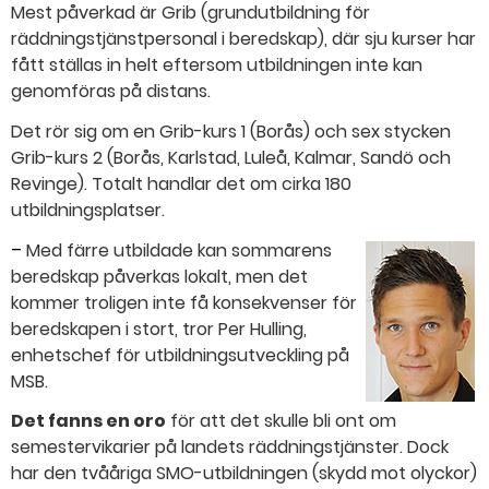
Mest påverkad är Grib (grundutbildning för
räddningstjänstpersonal i beredskap), där sju kurser har
fått ställas in helt eftersom utbildningen inte kan
genomföras på distans.
Det rör sig om en Grib-kurs 1 (Borås) och sex stycken
Grib-kurs 2 (Borås, Karlstad, Luleå, Kalmar, Sandö och
Revinge). Totalt handlar det om cirka 180
utbildningsplatser.
–
Med färre utbildade kan sommarens
beredskap påverkas lokalt, men det
kommer troligen inte få konsekvenser för
beredskapen i stort, tror Per Hulling,
enhetschef för utbildningsutveckling på
MSB.
Det fanns en oro
för att det skulle bli ont om
semestervikarier på landets räddningstjänster. Dock
har den tvååriga SMO-utbildningen (skydd mot olyckor)