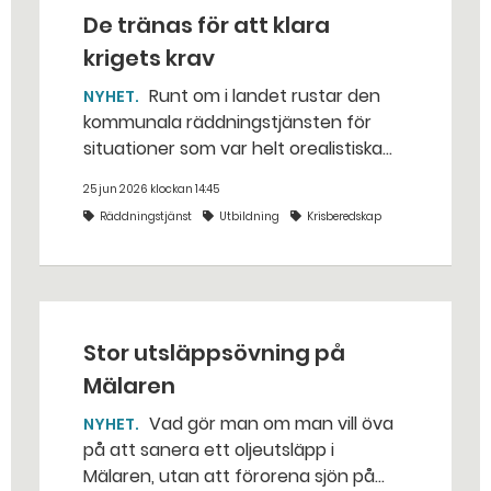
De tränas för att klara
krigets krav
Runt om i landet rustar den
NYHET
kommunala räddningstjänsten för
situationer som var helt orealistiska
för bara några år sedan — med illvilliga
25 jun 2026 klockan 14:45
bakhåll, utspridda granater och hot
Räddningstjänst
Utbildning
Krisberedskap
från livsfarliga drönare i det
traditionella uppdraget.
Stor utsläppsövning på
Mälaren
Vad gör man om man vill öva
NYHET
på att sanera ett oljeutsläpp i
Mälaren, utan att förorena sjön på