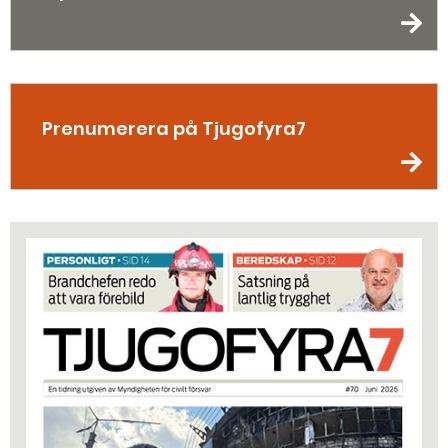
Prenumerera på Tjugofyra7