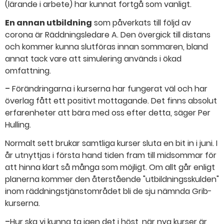
(lärande i arbete) har kunnat fortgå som vanligt.
En annan utbildning
som påverkats till följd av
corona är Räddningsledare A. Den övergick till distans
och kommer kunna slutföras innan sommaren, bland
annat tack vare att simulering används i ökad
omfattning.
–
Förändringarna i kurserna har fungerat väl och har
överlag fått ett positivt mottagande. Det finns absolut
erfarenheter att bära med oss efter detta, säger Per
Hulling.
Normalt sett brukar samtliga kurser sluta en bit in i juni. I
år utnyttjas i första hand tiden fram till midsommar för
att hinna klart så många som möjligt. Om allt går enligt
planerna kommer den återstående "utbildningsskulden"
inom räddningstjänstområdet bli de sju nämnda Grib-
kurserna.
–
Hur ska vi kunna ta igen det i höst, när nya kurser är