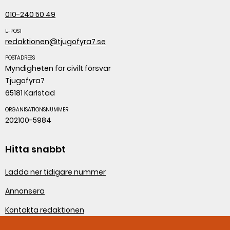
010-240 50 49
E-POST
redaktionen@tjugofyra7.se
POSTADRESS
Myndigheten för civilt försvar
Tjugofyra7
65181 Karlstad
ORGANISATIONSNUMMER
202100-5984
Hitta snabbt
Ladda ner tidigare nummer
Annonsera
Kontakta redaktionen
Om webbplatsen