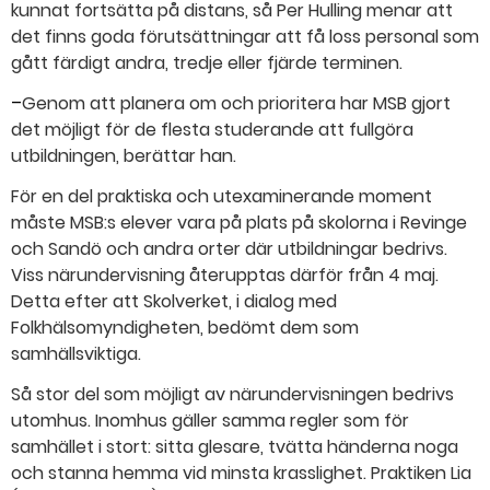
kunnat fortsätta på distans, så Per Hulling menar att
det finns goda förutsättningar att få loss personal som
gått färdigt andra, tredje eller fjärde terminen.
–
Genom att planera om och prioritera har MSB gjort
det möjligt för de flesta studerande att fullgöra
utbildningen, berättar han.
För en del praktiska och utexaminerande moment
måste MSB:s elever vara på plats på skolorna i Revinge
och Sandö och andra orter där utbildningar bedrivs.
Viss närundervisning återupptas därför från 4 maj.
Detta efter att Skolverket, i dialog med
Folkhälsomyndigheten, bedömt dem som
samhällsviktiga.
Så stor del som möjligt av närundervisningen bedrivs
utomhus. Inomhus gäller samma regler som för
samhället i stort: sitta glesare, tvätta händerna noga
och stanna hemma vid minsta krasslighet. Praktiken Lia