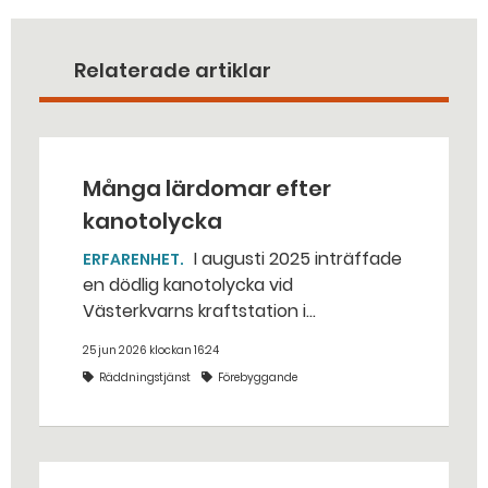
Relaterade artiklar
Många lärdomar efter
kanotolycka
I augusti 2025 inträffade
ERFARENHET
en dödlig kanotolycka vid
Västerkvarns kraftstation i
Hallstahammars kommun.
25 jun 2026 klockan 16:24
Räddningstjänst
Förebyggande