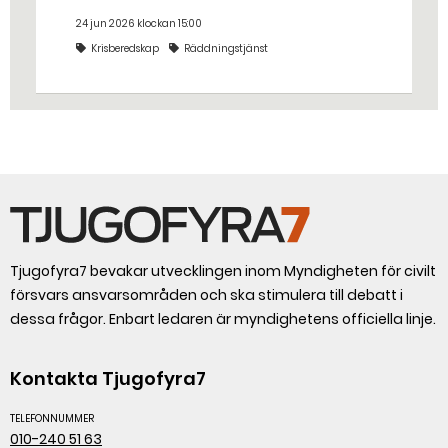
riktigt? Jo, man släpper ut popcorn i
24 jun 2026 klockan 15:00
stället. Det gjorde räddningstjänsten i
Krisberedskap
Räddningstjänst
Eskilstuna – tio kubikmeter närmare
bestämt.
Tjugofyra7 bevakar utvecklingen inom Myndigheten för civilt
försvars ansvarsområden och ska stimulera till debatt i
dessa frågor. Enbart ledaren är myndighetens officiella linje.
Kontakta Tjugofyra7
TELEFONNUMMER
010-240 51 63