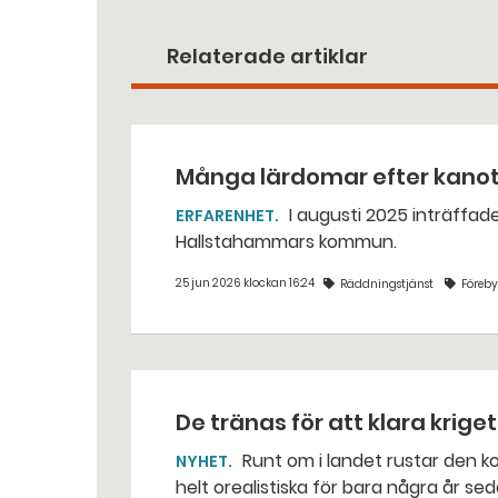
Relaterade artiklar
Många lärdomar efter kano
I augusti 2025 inträffade en dödlig kanotolycka vid Västerkvarns kraftstation i
ERFARENHET
Hallstahammars kommun.
25 jun 2026 klockan 16:24
Räddningstjänst
Föreb
De tränas för att klara krige
Runt om i landet rustar den kommunala räddningstjänsten för situationer som var
NYHET
helt orealistiska för bara några år sed