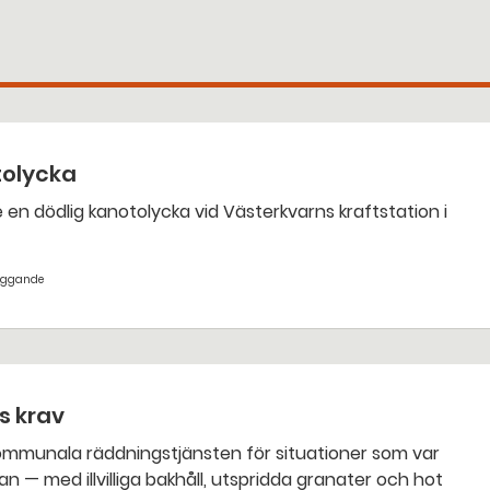
tolycka
yggande
ts krav
an — med illvilliga bakhåll, utspridda granater och hot