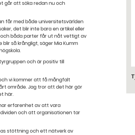
Det går att söka redan nu och
Man får med både universitetsvärlden
er, det blir inte bara en artikel eller
och båda parter får ut nåt vettigt av
e blir så krångligt, säger Mia Kumm
högskola.
yrgruppen och är positiv till
T
 och vi kommer att få mångfalt
 vårt område. Jag tror att det här gör
et här.
har erfarenhet av att vara
dividen och att organisationen tar
as stöttning och ett nätverk av