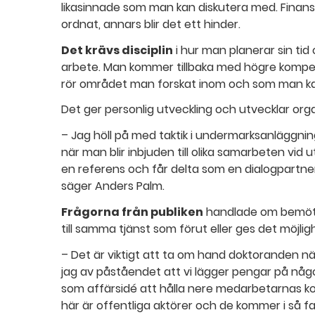
likasinnade som man kan diskutera med. Finans
ordnat, annars blir det ett hinder.
Det krävs disciplin
i hur man planerar sin ti
arbete. Man kommer tillbaka med högre kompe
rör området man forskat inom och som man kan 
Det ger personlig utveckling och utvecklar org
– Jag höll på med taktik i undermarksanläggning
när man blir inbjuden till olika samarbeten vi
en referens och får delta som en dialogpartner.
säger Anders Palm.
Frågorna från publiken
handlade om bemöta
till samma tjänst som förut eller ges det möjligh
– Det är viktigt att ta om hand doktoranden nä
jag av påståendet att vi lägger pengar på någo
som affärsidé att hålla nere medarbetarnas k
här är offentliga aktörer och de kommer i så f