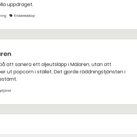
nella uppdraget.
ning
Krisberedskap
aren
bestämt.
stjänst