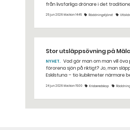
från livsfarliga drönare i det traditio
25 jun 2026 klockan 14:45
Räddningstjänst
Utbild
Stor utsläppsövning på Mäl
Vad gör man om man vill öva på att sanera ett oljeutsläpp i Mälaren, utan att
NYHET
förorena sjön på riktigt? Jo, man släpper ut popcorn i stället. Det gjorde räddningstjänsten i
Eskilstuna – tio kubikmeter närmare 
24 jun 2026 klockan 15:00
Krisberedskap
Räddning