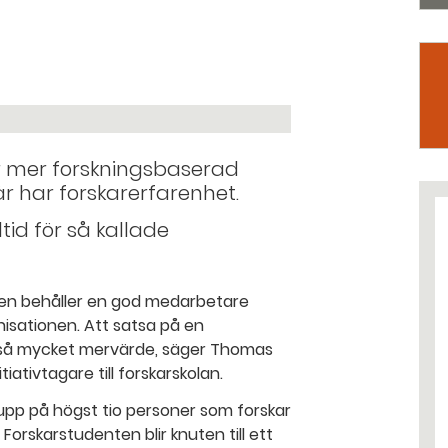
 mer forskningsbaserad
r har forskarerfarenhet.
tid för så kallade
sten behåller en god medarbetare
nisationen. Att satsa på en
r så mycket mervärde, säger Thomas
iativtagare till forskarskolan.
rupp på högst tio personer som forskar
 Forskarstudenten blir knuten till ett