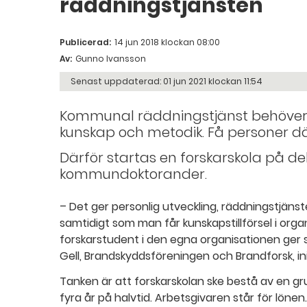
räddningstjänsten
Publicerad:
14 jun 2018 klockan 08:00
Av:
Gunno Ivansson
Senast uppdaterad:
01 jun 2021 klockan 11:54
Kommunal räddningstjänst behöver
kunskap och metodik. Få personer dä
Därför startas en forskarskola på del
kommundoktorander.
– Det ger personlig utveckling, räddningstjän
samtidigt som man får kunskapstillförsel i orga
forskarstudent i den egna organisationen ge
Gell, Brandskyddsföreningen och Brandforsk, init
Tanken är att forskarskolan ske bestå av en g
fyra år på halvtid. Arbetsgivaren står för lönen.