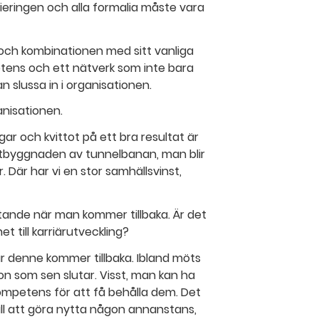
ieringen och alla formalia måste vara
d och kombinationen med sitt vanliga
tens och ett nätverk som inte bara
slussa in i organisationen.
anisationen.
ar och kvittot på ett bra resultat är
d utbyggnaden av tunnelbanan, man blir
 Där har vi en stor samhällsvinst,
nde när man kommer tillbaka. Är det
et till karriärutveckling?
r denne kommer tillbaka. Ibland möts
n som sen slutar. Visst, man kan ha
ompetens för att få behålla dem. Det
all att göra nytta någon annanstans,