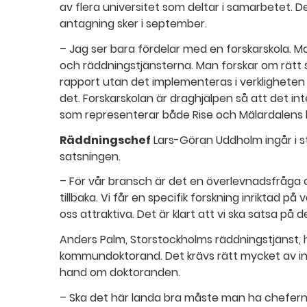
av flera universitet som deltar i samarbetet. 
antagning sker i september.
– Jag ser bara fördelar med en forskarskola. 
och räddningstjänsterna. Man forskar om rätt sak
rapport utan det implementeras i verkligheten 
det. Forskarskolan är draghjälpen så att det int
som representerar både Rise och Mälardalens 
Räddningschef
Lars-Göran Uddholm ingår i st
satsningen.
– För vår bransch är det en överlevnadsfråga
tillbaka. Vi får en specifik forskning inriktad på
oss attraktiva. Det är klart att vi ska satsa på d
Anders Palm, Storstockholms räddningstjänst, 
kommundoktorand. Det krävs rätt mycket av in
hand om doktoranden.
– Ska det här landa bra måste man ha chefern