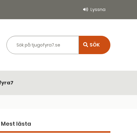
Lyssna
Sök på tjugofyra7.se
fyra7
Mest lästa