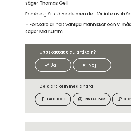
säger Thomas Gell.
Forskning är krävande men det får inte avskräc
– Forskare är helt vanliga människor och vi mås
säger Mia Kumm.
Uppskattade du artikeln?
Ja
Nej
Dela artikeln med andra
FACEBOOK
INSTAGRAM
KOP
DELA SIDAN PÅ
DELA SIDAN PÅ