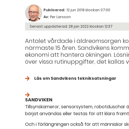
Publicerad:
12 jun 2019 klockan 07:00
Av:
Per Larsson
Senast uppdaterad:
28 jan 2022 klockan 12:37
Antalet vårdade i äldreomsorgen k
närmaste 15 åren. Sandvikens kommu
ekonomi att hantera ökningen. Lösning
över vissa rutinuppgifter, det kallas 
Läs om Sandvikens tekniksatsningar
SANDVIKEN
Tillsynskameror, sensorsystem, robotduschar ä
börjat användas eller testas för att klara fram
Och i förlängningen också för att människor ska