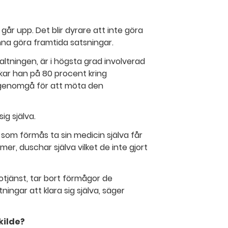
går upp. Det blir dyrare att inte göra
na göra framtida satsningar.
tningen, är i högsta grad involverad
skar han på 80 procent kring
genomgå för att möta den
sig själva.
e som förmås ta sin medicin själva får
 mer, duschar själva vilket de inte gjort
otjänst, tar bort förmågor de
ningar att klara sig själva, säger
kilde?