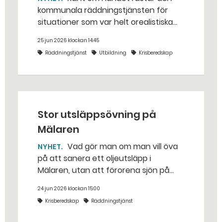
kommunala räddningstjänsten för
situationer som var helt orealistiska
för bara några år sedan — med illvilliga
25 jun 2026 klockan 14:45
bakhåll, utspridda granater och hot
Räddningstjänst
Utbildning
Krisberedskap
från livsfarliga drönare i det
traditionella uppdraget.
Stor utsläppsövning på
Mälaren
Vad gör man om man vill öva
NYHET
på att sanera ett oljeutsläpp i
Mälaren, utan att förorena sjön på
riktigt? Jo, man släpper ut popcorn i
24 jun 2026 klockan 15:00
stället. Det gjorde räddningstjänsten i
Krisberedskap
Räddningstjänst
Eskilstuna – tio kubikmeter närmare
bestämt.