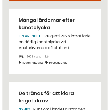
Många lärdomar efter
kanotolycka
I augusti 2025 inträffade
ERFARENHET
en dödlig kanotolycka vid
Västerkvarns kraftstation i
Hallstahammars kommun.
25 jun 2026 klockan 16:24
Räddningstjänst
Förebyggande
De tränas för att klara
krigets krav
Runt om i landet rustar den
NYHET