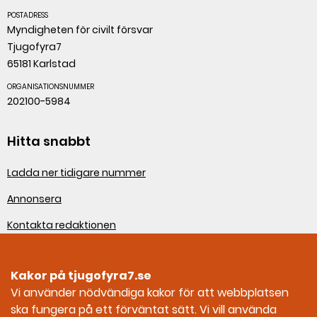
POSTADRESS
Myndigheten för civilt försvar
Tjugofyra7
65181 Karlstad
ORGANISATIONSNUMMER
202100-5984
Hitta snabbt
Ladda ner tidigare nummer
Annonsera
Kontakta redaktionen
Om webbplatsen
Kakor på tjugofyra7.se
Sociala medier
Vi använder nödvändiga kakor för att webbplatsen
ska fungera på ett förväntat sätt. Vi vill använda