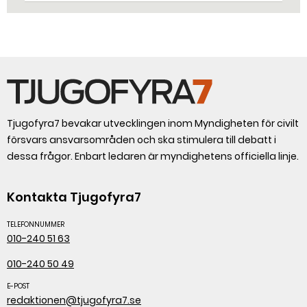
Tjugofyra7 bevakar utvecklingen inom Myndigheten för civilt
försvars ansvarsområden och ska stimulera till debatt i
dessa frågor. Enbart ledaren är myndighetens officiella linje.
Kontakta Tjugofyra7
TELEFONNUMMER
010-240 51 63
010-240 50 49
E-POST
redaktionen@tjugofyra7.se