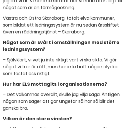
jag att vi är. Vi har inte skrotat det vi hade utan lagt till
något som är en förmågeökning.
Västra och Östra Skaraborg, totalt elva kommuner,
som bildat ett ledningssystem är nu sedan årsskiftet
även en räddningstjänst – Skaraborg.
Något som är svårt i omställningen med större
ledningssystem?
– Självklart, vi vet ju inte riktigt vart vi ska sikta. Vi gör
något vi tror är rätt, men har inte haft någon olycka
som testat oss riktigt.
Hur har ELS mottagits i organisationerna?
– Det välkomnas överallt, skulle jag vilja säga. Äntligen
någon som säger att gör ungefär så här så blir det
ganska bra.
Vilken är den stora vinsten?