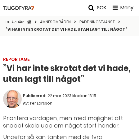
SÖK
Meny
STARTSIDAN
ÄMNESOMRÅDEN
RÄDDNINGSTJÄNST
DU ÄR HÄR:
”VI HAR INTE SKROTAT DET VI HADE, UTAN LAGT TILL NÅGOT”
REPORTAGE
”Vi har inte skrotat det vi hade,
utan lagt till något”
Publicerad:
22 mar 2023 klockan 13:15
Av:
Per Larsson
Prioritera vardagen, men med möjlighet att
snabbt skala upp om något stort händer.
Ungefär så kan tanken med de fyra