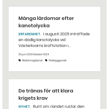
Många lärdomar efter
kanotolycka
I augusti 2025 inträffade
ERFARENHET
en dödlig kanotolycka vid
Västerkvarns kraftstation i
Hallstahammars kommun.
25 jun 2026 klockan 16:24
Räddningstjänst
Förebyggande
De tränas för att klara
krigets krav
Runt om i landet rustar den
NYHET