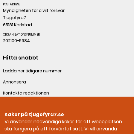
POSTADRESS
Myndigheten för civilt försvar
Tjugofyra7
65181 Karlstad
ORGANISATIONSNUMMER
202100-5984
Hitta snabbt
Ladda ner tidigare nummer
Annonsera
Kontakta redaktionen
Om webbplatsen
Kakor på tjugofyra7.se
Sociala medier
Vi använder nödvändiga kakor för att webbplatsen
ska fungera på ett förväntat sätt. Vi vill använda