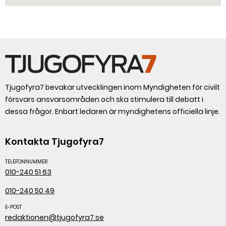
Tjugofyra7 bevakar utvecklingen inom Myndigheten för civilt
försvars ansvarsområden och ska stimulera till debatt i
dessa frågor. Enbart ledaren är myndighetens officiella linje.
Kontakta Tjugofyra7
TELEFONNUMMER
010-240 51 63
010-240 50 49
E-POST
redaktionen@tjugofyra7.se