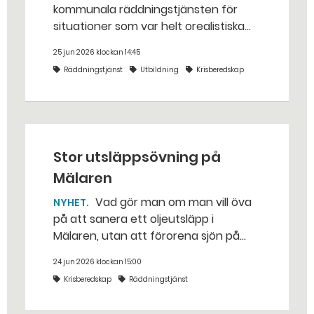
kommunala räddningstjänsten för
situationer som var helt orealistiska
för bara några år sedan — med illvilliga
25 jun 2026 klockan 14:45
bakhåll, utspridda granater och hot
Räddningstjänst
Utbildning
Krisberedskap
från livsfarliga drönare i det
traditionella uppdraget.
Stor utsläppsövning på
Mälaren
Vad gör man om man vill öva
NYHET
på att sanera ett oljeutsläpp i
Mälaren, utan att förorena sjön på
riktigt? Jo, man släpper ut popcorn i
24 jun 2026 klockan 15:00
stället. Det gjorde räddningstjänsten i
Krisberedskap
Räddningstjänst
Eskilstuna – tio kubikmeter närmare
bestämt.