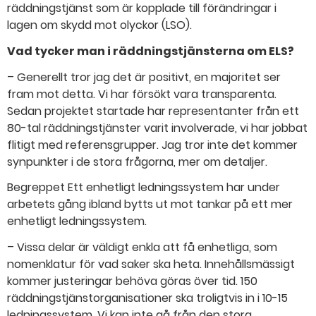
räddningstjänst som är kopplade till förändringar i
lagen om skydd mot olyckor (LSO).
Vad tycker man i räddningstjänsterna om ELS?
– Generellt tror jag det är positivt, en majoritet ser
fram mot detta. Vi har försökt vara transparenta.
Sedan projektet startade har representanter från ett
80-tal räddningstjänster varit involverade, vi har jobbat
flitigt med referensgrupper. Jag tror inte det kommer
synpunkter i de stora frågorna, mer om detaljer.
Begreppet Ett enhetligt ledningssystem har under
arbetets gång ibland bytts ut mot tankar på ett mer
enhetligt ledningssystem.
– Vissa delar är väldigt enkla att få enhetliga, som
nomenklatur för vad saker ska heta. Innehållsmässigt
kommer justeringar behöva göras över tid. 150
räddningstjänstorganisationer ska troligtvis in i 10-15
ledningssystem. Vi kan inte gå från den stora