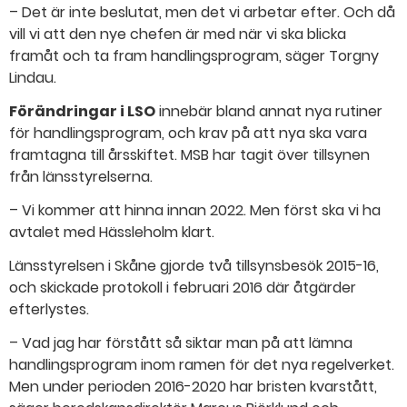
– Det är inte beslutat, men det vi arbetar efter. Och då
vill vi att den nye chefen är med när vi ska blicka
framåt och ta fram handlingsprogram, säger Torgny
Lindau.
Förändringar i LSO
innebär bland annat nya rutiner
för handlingsprogram, och krav på att nya ska vara
framtagna till årsskiftet. MSB har tagit över tillsynen
från länsstyrelserna.
– Vi kommer att hinna innan 2022. Men först ska vi ha
avtalet med Hässleholm klart.
Länsstyrelsen i Skåne gjorde två tillsynsbesök 2015-16,
och skickade protokoll i februari 2016 där åtgärder
efterlystes.
– Vad jag har förstått så siktar man på att lämna
handlingsprogram inom ramen för det nya regelverket.
Men under perioden 2016-2020 har bristen kvarstått,