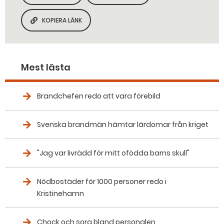
KOPIERA LÄNK
KOPIERA SIDANS LÄNK
Mest lästa
Brandchefen redo att vara förebild
Svenska brandmän hämtar lärdomar från kriget
"Jag var livrädd för mitt ofödda barns skull"
Nödbostäder för 1000 personer redo i
Kristinehamn
Chock och sorg bland personalen