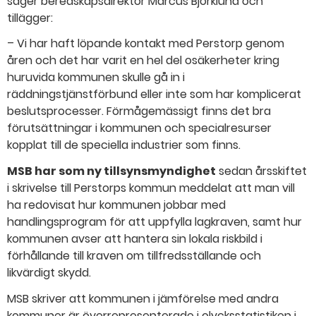
säger beredskapsdirektör Marcus Björklund och
tillägger:
– Vi har haft löpande kontakt med Perstorp genom
åren och det har varit en hel del osäkerheter kring
huruvida kommunen skulle gå in i
räddningstjänstförbund eller inte som har komplicerat
beslutsprocesser. Förmågemässigt finns det bra
förutsättningar i kommunen och specialresurser
kopplat till de speciella industrier som finns.
MSB har som ny tillsynsmyndighet
sedan årsskiftet
i skrivelse till Perstorps kommun meddelat att man vill
ha redovisat hur kommunen jobbar med
handlingsprogram för att uppfylla lagkraven, samt hur
kommunen avser att hantera sin lokala riskbild i
förhållande till kraven om tillfredsställande och
likvärdigt skydd.
MSB skriver att kommunen i jämförelse med andra
kommuner är överrepresenterade i olycksstatistiken i