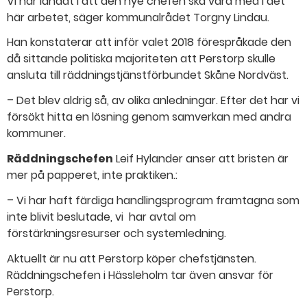
Vi har landat i att den nye chefen ska vara med i det
här arbetet, säger kommunalrådet Torgny Lindau.
Han konstaterar att inför valet 2018 förespråkade den
då sittande politiska majoriteten att Perstorp skulle
ansluta till räddningstjänstförbundet Skåne Nordväst.
– Det blev aldrig så, av olika anledningar. Efter det har vi
försökt hitta en lösning genom samverkan med andra
kommuner.
Räddningschefen
Leif Hylander anser att bristen är
mer på papperet, inte praktiken.:
– Vi har haft färdiga handlingsprogram framtagna som
inte blivit beslutade, vi har avtal om
förstärkningsresurser och systemledning.
Aktuellt är nu att Perstorp köper chefstjänsten.
Räddningschefen i Hässleholm tar även ansvar för
Perstorp.