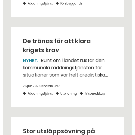
Räddningstjänst
Förebyggande
De tränas för att klara
krigets krav
Runt om i landet rustar den
NYHET
kommunala räddningstjänsten för
situationer som var helt orealistiska
för bara några år sedan — med illvilliga
25 jun 2026 klockan 14:45
bakhåll, utspridda granater och hot
Räddningstjänst
Utbildning
Krisberedskap
från livsfarliga drönare i det
traditionella uppdraget.
Stor utsläppsövning på