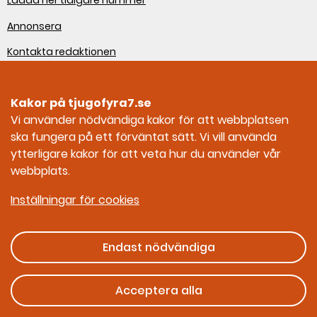
Annonsera
Kontakta redaktionen
Om webbplatsen
Kakor på tjugofyra7.se
Sociala medier
Vi använder nödvändiga kakor för att webbplatsen
ska fungera på ett förväntat sätt. Vi vill använda
Tjugofyra7 på Facebook
ytterligare kakor för att veta hur du använder vår
webbplats.
Tjugofyra7 på Instagram
Inställningar för cookies
Endast nödvändiga
Ges ut av Myndigheten för civilt försvar
Acceptera alla