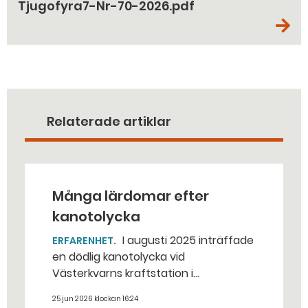
Tjugofyra7-Nr-70-2026.pdf
Relaterade artiklar
Många lärdomar efter
kanotolycka
I augusti 2025 inträffade
ERFARENHET
en dödlig kanotolycka vid
Västerkvarns kraftstation i
Hallstahammars kommun.
25 jun 2026 klockan 16:24