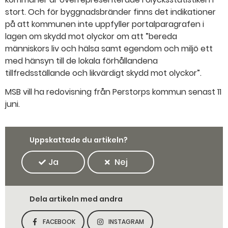
stort. Och för byggnadsbränder finns det indikationer
på att kommunen inte uppfyller portalparagrafen i
lagen om skydd mot olyckor om att ”bereda
människors liv och hälsa samt egendom och miljö ett
med hänsyn till de lokala förhållandena
tillfredsställande och likvärdigt skydd mot olyckor”.
MSB vill ha redovisning från Perstorps kommun senast 11
juni.
Uppskattade du artikeln?
Ja
Nej
Dela artikeln med andra
FACEBOOK
INSTAGRAM
DELA SIDAN PÅ
DELA SIDAN PÅ