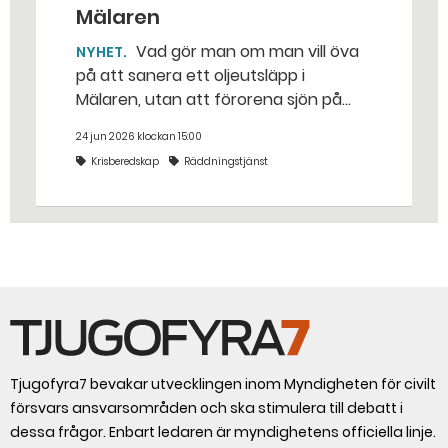
Mälaren
Vad gör man om man vill öva
NYHET
på att sanera ett oljeutsläpp i
Mälaren, utan att förorena sjön på
riktigt? Jo, man släpper ut popcorn i
24 jun 2026 klockan 15:00
stället. Det gjorde räddningstjänsten i
Krisberedskap
Räddningstjänst
Eskilstuna – tio kubikmeter närmare
bestämt.
Tjugofyra7 bevakar utvecklingen inom Myndigheten för civilt
försvars ansvarsområden och ska stimulera till debatt i
dessa frågor. Enbart ledaren är myndighetens officiella linje.