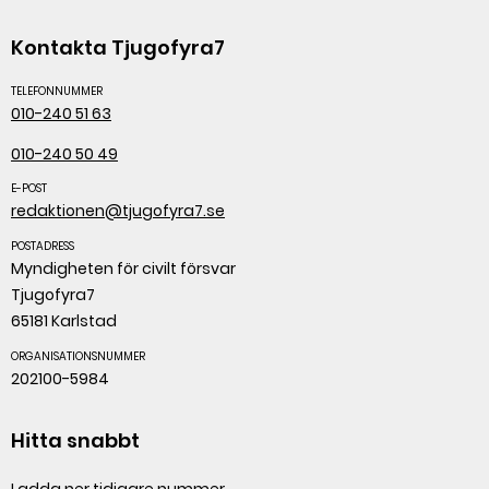
Kontakta Tjugofyra7
TELEFONNUMMER
010-240 51 63
010-240 50 49
E-POST
redaktionen@tjugofyra7.se
POSTADRESS
Myndigheten för civilt försvar
Tjugofyra7
65181 Karlstad
ORGANISATIONSNUMMER
202100-5984
Hitta snabbt
Ladda ner tidigare nummer