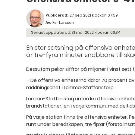
Publicerad:
27 sep 2021 klockan 07:59
Av:
Per Larsson
Senast uppdaterad:
31 mar 2022 klockan 06:34
En stor satsning på offensiva enheter
är tre-fyra minuter snabbare till ska
Dessutom pekar siffror på miljoner i vinst sett 
– De offensiva enheterna klarar 70 procent av v
räddningschef i Lomma-Staffanstorp.
Lomma-Staffanstorp införde offensiva enheter
brandstationer, en i varje kommun, med deltid
På varje station finns tre offensiva enheter. 
runt under beredskapen, tre fip:ar (första ins