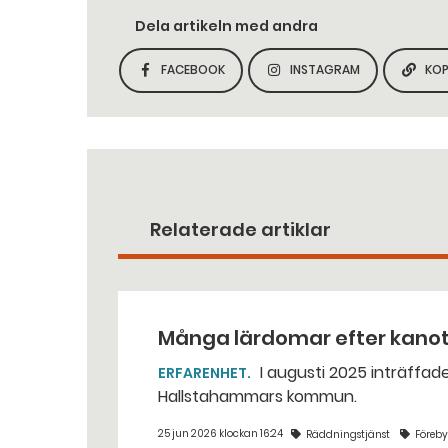
Dela artikeln med andra
FACEBOOK
INSTAGRAM
KOP
DELA SIDAN PÅ
DELA SIDAN PÅ
Relaterade artiklar
Många lärdomar efter kano
I augusti 2025 inträffade en dödlig kanotolycka vid Västerkvarns kraftstation i
ERFARENHET
Hallstahammars kommun.
25 jun 2026 klockan 16:24
Räddningstjänst
Föreb