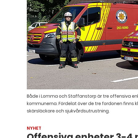
Både i Lomma och Staffanstorp är tre offensiva enhe
kommunerna. Fördelat över de tre fordonen finns kli
skärsläckare och sjukvårdsutrustning.
NYHET
Offensiva enheter 3-4