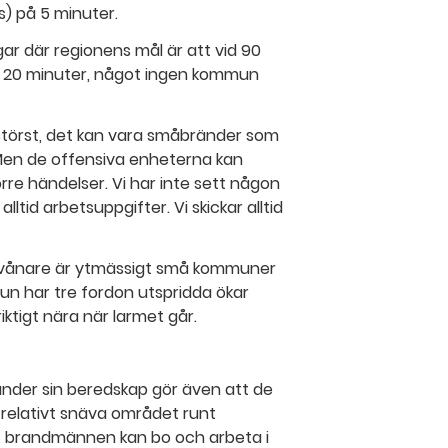
s) på 5 minuter.
gar där regionens mål är att vid 90
 20 minuter, något ingen kommun
störst, det kan vara småbränder som
a. Men de offensiva enheterna kan
e händelser. Vi har inte sett någon
alltid arbetsuppgifter. Vi skickar alltid
nvånare är ytmässigt små kommuner
un har tre fordon utspridda ökar
ktigt nära när larmet går.
under sin beredskap gör även att de
e relativt snäva området runt
att brandmännen kan bo och arbeta i