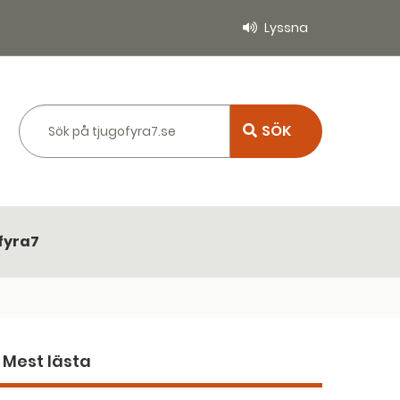
Lyssna
Sök på tjugofyra7.se
fyra7
Mest lästa