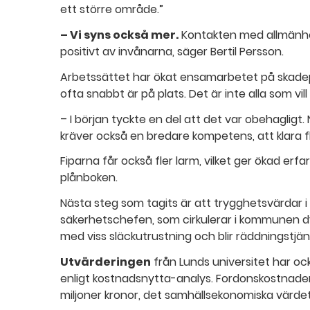
ett större område.”
– Vi syns också mer.
Kontakten med allmänhet
positivt av invånarna, säger Bertil Persson.
Arbetssättet har ökat ensamarbetet på skadep
ofta snabbt är på plats. Det är inte alla som vill 
– I början tyckte en del att det var obehagligt. 
kräver också en bredare kompetens, att klara fl
Fiparna får också fler larm, vilket ger ökad erf
plånboken.
Nästa steg som tagits är att trygghetsvärdar 
säkerhetschefen, som cirkulerar i kommunen d
med viss släckutrustning och blir räddningstjän
Utvärderingen
från Lunds universitet har o
enligt kostnadsnytta-analys. Fordonskostnadern
miljoner kronor, det samhällsekonomiska värdet ti