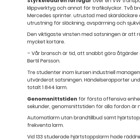
Styrkeledaren förfogar
över en VW transpo
klippverktyg och annat för trafikolyckor. Två b
Mercedes sprinter. utrustad med skärsläckare
utrustning för släckning, avspärrning och sjukv
Den viktigaste vinsten med satsningen är att r
mycket kortare.
– Vår bransch är tid, att snabbt göra åtgärder o
Bertil Persson.
Tre studenter inom kursen industriell managem
utvärderat satsningen. Händelserapporter unde
totalt 1 844 larm.
Genomsnittstiden
för första offensiva enhe
sekunder, genomsnittstiden för alla fordon är 
Automatlarm utan brandtillbud samt hjärtstop
frekventa larm.
Vid 133 studerade hjärtstoppslarm hade räddn