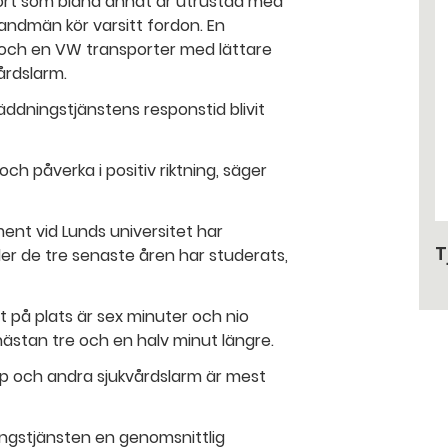
rt som bland annat är utrustad med
randmän kör varsitt fordon. En
 och en VW transporter med lättare
årdslarm.
äddningstjänstens responstid blivit
ch påverka i positiv riktning, säger
ent vid Lunds universitet har
T
r de tre senaste åren har studerats,
t på plats är sex minuter och nio
nästan tre och en halv minut längre.
p och andra sjukvårdslarm är mest
ingstjänsten en genomsnittlig