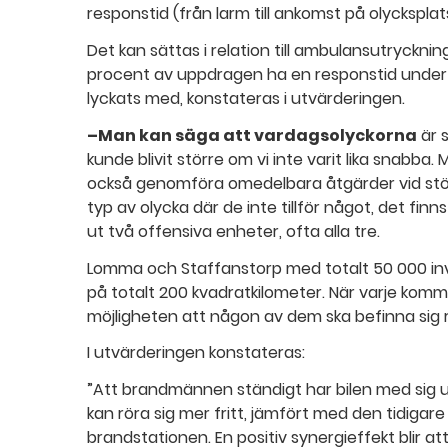
responstid (från larm till ankomst på olycksplat
Det kan sättas i relation till ambulansutrycknin
procent av uppdragen ha en responstid under
lyckats med, konstateras i utvärderingen.
–Man kan säga att vardagsolyckorna
är 
kunde blivit större om vi inte varit lika snabb
också genomföra omedelbara åtgärder vid störr
typ av olycka där de inte tillför något, det finns 
ut två offensiva enheter, ofta alla tre.
Lomma och Staffanstorp med totalt 50 000 i
på totalt 200 kvadratkilometer. När varje komm
möjligheten att någon av dem ska befinna sig ri
I utvärderingen konstateras:
”Att brandmännen ständigt har bilen med sig 
kan röra sig mer fritt, jämfört med den tidigar
brandstationen. En positiv synergieffekt blir 