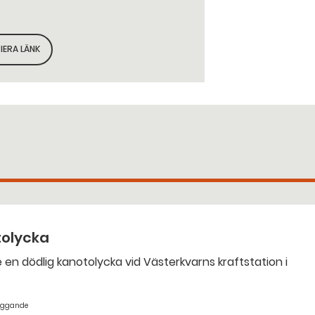
IERA LÄNK
KOPIERA SIDANS LÄNK
tolycka
yggande