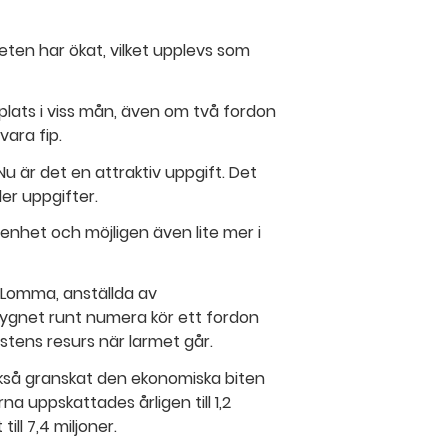
en har ökat, vilket upplevs som
lats i viss mån, även om två fordon
vara fip.
Nu är det en attraktiv uppgift. Det
er uppgifter.
arenhet och möjligen även lite mer i
i Lomma, anställda av
ygnet runt numera kör ett fordon
stens resurs när larmet går.
ckså granskat den ekonomiska biten
a uppskattades årligen till 1,2
ll 7,4 miljoner.