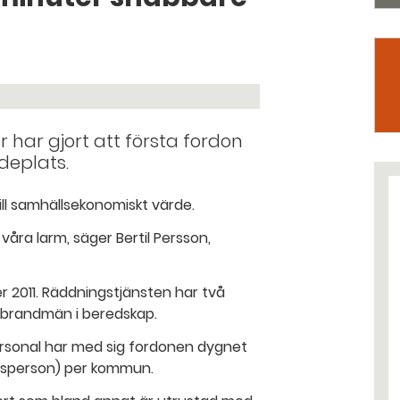
 har gjort att första fordon
deplats.
till samhällsekonomiskt värde.
åra larm, säger Bertil Persson,
 2011. Räddningstjänsten har två
sbrandmän i beredskap.
Personal har med sig fordonen dygnet
atsperson) per kommun.