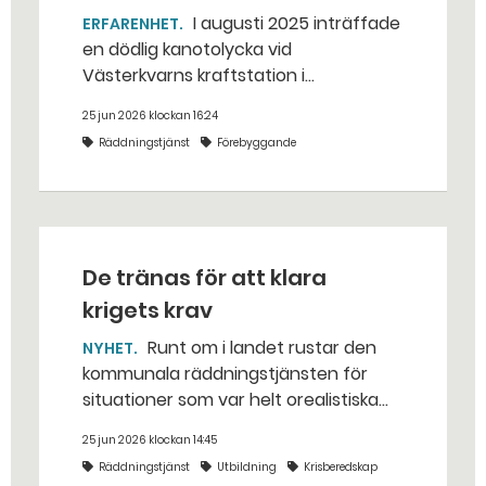
I augusti 2025 inträffade
ERFARENHET
en dödlig kanotolycka vid
Västerkvarns kraftstation i
Hallstahammars kommun.
25 jun 2026 klockan 16:24
Räddningstjänst
Förebyggande
De tränas för att klara
krigets krav
Runt om i landet rustar den
NYHET
kommunala räddningstjänsten för
situationer som var helt orealistiska
för bara några år sedan — med illvilliga
25 jun 2026 klockan 14:45
bakhåll, utspridda granater och hot
Räddningstjänst
Utbildning
Krisberedskap
från livsfarliga drönare i det