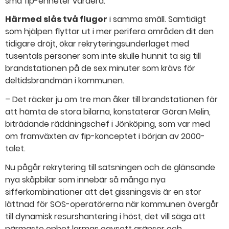
små fip-enheter vardera.
Härmed slås två flugor
i samma smäll. Samtidigt
som hjälpen flyttar ut i mer perifera områden dit den
tidigare dröjt, ökar rekryteringsunderlaget med
tusentals personer som inte skulle hunnit ta sig till
brandstationen på de sex minuter som krävs för
deltidsbrandmän i kommunen.
– Det räcker ju om tre man åker till brandstationen för
att hämta de stora bilarna, konstaterar Göran Melin,
biträdande räddningschef i Jönköping, som var med
om framväxten av fip-konceptet i början av 2000-
talet.
Nu pågår rekrytering till satsningen och de glänsande
nya skåpbilar som innebär så många nya
sifferkombinationer att det gissningsvis är en stor
lättnad för SOS-operatörerna när kommunen övergår
till dynamisk resurshantering i höst, det vill säga att
närmaste enhet larmas oavsett gränser och