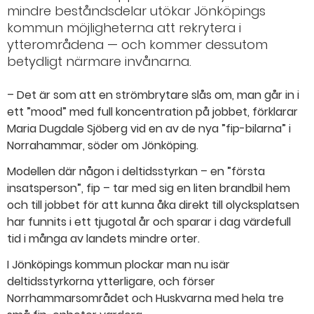
mindre beståndsdelar utökar Jönköpings
kommun möjligheterna att rekrytera i
ytterområdena — och kommer dessutom
betydligt närmare invånarna.
– Det är som att en strömbrytare slås om, man går in i
ett ”mood” med full koncentration på jobbet, förklarar
Maria Dugdale Sjöberg vid en av de nya ”fip-bilarna” i
Norrahammar, söder om Jönköping.
Modellen där någon i deltidsstyrkan – en ”första
insatsperson”, fip – tar med sig en liten brandbil hem
och till jobbet för att kunna åka direkt till olycksplatsen
har funnits i ett tjugotal år och sparar i dag värdefull
tid i många av landets mindre orter.
I Jönköpings kommun plockar man nu isär
deltidsstyrkorna ytterligare, och förser
Norrhammarsområdet och Huskvarna med hela tre