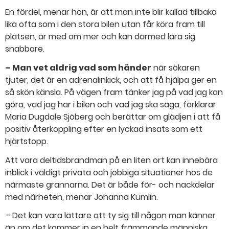
En fördel, menar hon, är att man inte blir kallad tillbaka
lika ofta som i den stora bilen utan får köra fram till
platsen, är med om mer och kan därmed lära sig
snabbare.
– Man vet aldrig vad som händer
när sökaren
tjuter, det är en adrenalinkick, och att få hjälpa ger en
så skön känsla. På vägen fram tänker jag på vad jag kan
göra, vad jag har i bilen och vad jag ska säga, förklarar
Maria Dugdale Sjöberg och berättar om glädjen i att få
positiv återkoppling efter en lyckad insats som ett
hjärtstopp.
Att vara deltidsbrandman på en liten ort kan innebära
inblick i väldigt privata och jobbiga situationer hos de
närmaste grannarna. Det är både för- och nackdelar
med närheten, menar Johanna Kumlin.
– Det kan vara lättare att ty sig till någon man känner
än om det kommer in en helt främmande människa.