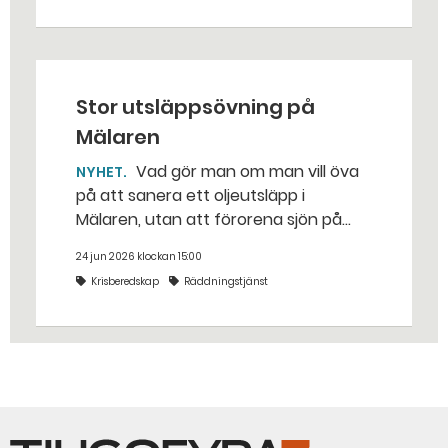
traditionella uppdraget.
Stor utsläppsövning på
Mälaren
Vad gör man om man vill öva
NYHET
på att sanera ett oljeutsläpp i
Mälaren, utan att förorena sjön på
riktigt? Jo, man släpper ut popcorn i
24 jun 2026 klockan 15:00
stället. Det gjorde räddningstjänsten i
Krisberedskap
Räddningstjänst
Eskilstuna – tio kubikmeter närmare
bestämt.