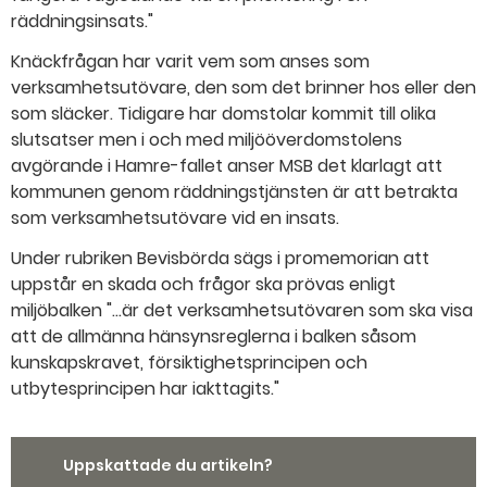
räddningsinsats."
Knäckfrågan har varit vem som anses som
verksamhetsutövare, den som det brinner hos eller den
som släcker. Tidigare har domstolar kommit till olika
slutsatser men i och med miljööverdomstolens
avgörande i Hamre-fallet anser MSB det klarlagt att
kommunen genom räddningstjänsten är att betrakta
som verksamhetsutövare vid en insats.
Under rubriken Bevisbörda sägs i promemorian att
uppstår en skada och frågor ska prövas enligt
miljöbalken "...är det verksamhetsutövaren som ska visa
att de allmänna hänsynsreglerna i balken såsom
kunskapskravet, försiktighetsprincipen och
utbytesprincipen har iakttagits."
Uppskattade du artikeln?