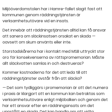
Miljööverdomstolen har i Hamre-fallet slagit fast att
kommunen genom räddningstjänsten är
verksamhetsutövare vid en insats.
Det innebär att räddningstjänsten alltid kan få ansvar
att sanera om släckinsatsen orsakat en skada —
oavsett om skum använts eller inte.
Storstadskårerna har i kontakt med MSB uttryckt stor
oro för konsekvenserna av rättspromemorian. Måste
allt släckvatten samlas in och destrueras?
Kommer kostnaderna för det att leda till att
räddningstjänster avstår från att släcka?
— Det som tydliggörs i promemorian är att det numera
i praxis är klargjort att en kommun kan betraktas som
verksamhetsutövare enligt miljöbalken och genom det
har ett ansvar efter en räddningsinsats om det
uppstått en skada. Det kan handla om att vidta