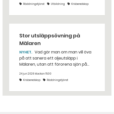
bakhåll, utspridda granater och hot
Räddningstjänst
Utbildning
Krisberedskap
från livsfarliga drönare i det
traditionella uppdraget.
Stor utsläppsövning på
Mälaren
Vad gör man om man vill öva
NYHET
på att sanera ett oljeutsläpp i
Mälaren, utan att förorena sjön på
riktigt? Jo, man släpper ut popcorn i
24 jun 2026 klockan 15:00
stället. Det gjorde räddningstjänsten i
Krisberedskap
Räddningstjänst
Eskilstuna – tio kubikmeter närmare
bestämt.