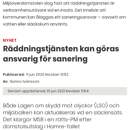
Miljööverdomstolen slog fast att räddningstjänsten är
verksamhetsutövare vid en insats. Det innebär att
kommunen kan åläggas ett saneringsansvar ­— oavsett om
vatten eller släckskum använts.
NYHET
Räddningstjänsten kan göras
ansvarig för sanering
Publicerad:
11 jun 2020 klockan 13:52
Av:
Gunno Ivansson
Senast uppdaterad:
01 jun 2021 klockan 11:54
Både Lagen om skydd mot olyckor (LSO) och
miljöbalken kan aktualiseras vid en släckinsats.
Det klargör MSB i en rätts-PM efter
domstolsutslag i Hamre-fallet.