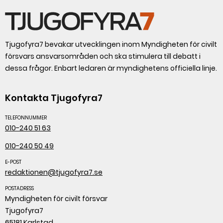
Tjugofyra7 bevakar utvecklingen inom Myndigheten för civilt
försvars ansvarsområden och ska stimulera till debatt i
dessa frågor. Enbart ledaren är myndighetens officiella linje.
Kontakta Tjugofyra7
TELEFONNUMMER
010-240 51 63
010-240 50 49
E-POST
redaktionen@tjugofyra7.se
POSTADRESS
Myndigheten för civilt försvar
Tjugofyra7
65181 Karlstad