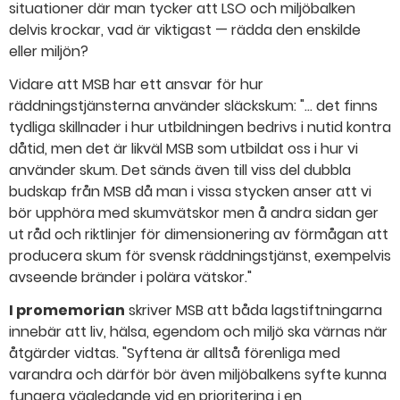
situationer där man tycker att LSO och miljöbalken
delvis krockar, vad är viktigast — rädda den enskilde
eller miljön?
Vidare att MSB har ett ansvar för hur
räddningstjänsterna använder släckskum: "... det finns
tydliga skillnader i hur utbildningen bedrivs i nutid kontra
dåtid, men det är likväl MSB som utbildat oss i hur vi
använder skum. Det sänds även till viss del dubbla
budskap från MSB då man i vissa stycken anser att vi
bör upphöra med skumvätskor men å andra sidan ger
ut råd och riktlinjer för dimensionering av förmågan att
producera skum för svensk räddningstjänst, exempelvis
avseende bränder i polära vätskor."
I promemorian
skriver MSB att båda lagstiftningarna
innebär att liv, hälsa, egendom och miljö ska värnas när
åtgärder vidtas. "Syftena är alltså förenliga med
varandra och därför bör även miljöbalkens syfte kunna
fungera vägledande vid en prioritering i en