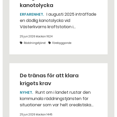
kanotolycka
I augusti 2025 inträffade
ERFARENHET
en dödlig kanotolycka vid
Västerkvarns kraftstation i
Hallstahammars kommun.
25 jun 2026 klockan 16:24
Räddningstjänst
Förebyggande
De tränas för att klara
krigets krav
Runt om i landet rustar den
NYHET
kommunala räddningstjänsten för
situationer som var helt orealistiska
för bara några år sedan — med illvilliga
25 jun 2026 klockan 14:45