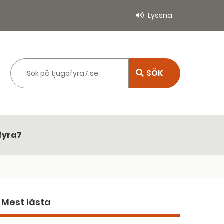
Lyssna
Sök på tjugofyra7.se
fyra7
Mest lästa