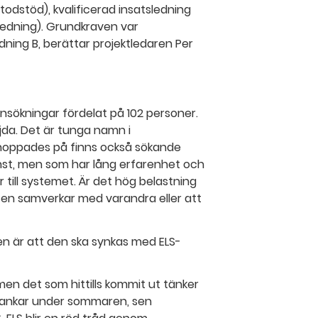
etodstöd), kvalificerad insatsledning
ledning). Grundkraven var
ning B, berättar projektledaren Per
87 ansökningar fördelat på 102 personer.
jda. Det är tunga namn i
 hoppades på finns också sökande
nst, men som har lång erfarenhet och
 till systemet. Är det hög belastning
nsten samverkar med varandra eller att
en är att den ska synkas med ELS-
, men det som hittills kommit ut tänker
LS-tankar under sommaren, sen