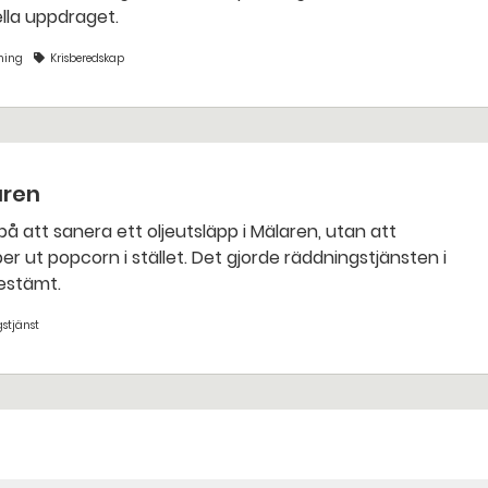
nella uppdraget.
ning
Krisberedskap
aren
bestämt.
stjänst