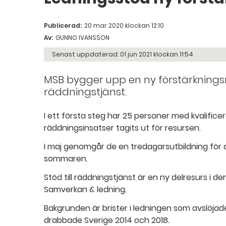
Publicerad:
20 mar 2020 klockan 12:10
Av:
GUNNO IVANSSON
Senast uppdaterad:
01 jun 2021 klockan 11:54
MSB bygger upp en ny förstärkningsre
räddningstjänst.
I ett första steg har 25 personer med kvalifice
räddningsinsatser tagits ut för resursen.
I maj genomgår de en tredagarsutbildning för at
sommaren.
Stöd till räddningstjänst är en ny delresurs i d
Samverkan & ledning.
Bakgrunden är brister i ledningen som avslöja
drabbade Sverige 2014 och 2018.