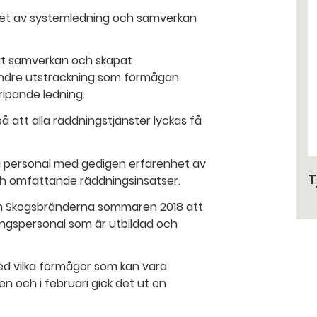
et av systemledning och samverkan
at samverkan och skapat
mindre utsträckning som förmågan
ripande ledning.
på att alla räddningstjänster lyckas få
å personal med gedigen erfarenhet av
T
och omfattande räddningsinsatser.
gen Skogsbränderna sommaren 2018 att
ningspersonal som är utbildad och
d vilka förmågor som kan vara
en och i februari gick det ut en