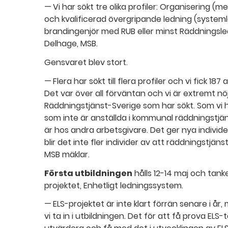
— Vi har sökt tre olika profiler: Organisering (m
och kvalificerad övergripande ledning (system
brandingenjör med RUB eller minst Räddningsled
Delhage, MSB.
Gensvaret blev stort.
— Flera har sökt till flera profiler och vi fick 1
Det var över all förväntan och vi är extremt nö
Räddningstjänst-Sverige som har sökt. Som vi
som inte är anställda i kommunal räddningstjä
är hos andra arbetsgivare. Det ger nya individer
blir det inte fler individer av att räddningstjä
MSB mäklar.
Första utbildningen
hålls 12-14 maj och tank
projektet, Enhetligt ledningssystem.
— ELS-projektet är inte klart förrän senare i år
vi ta in i utbildningen. Det för att få prova E