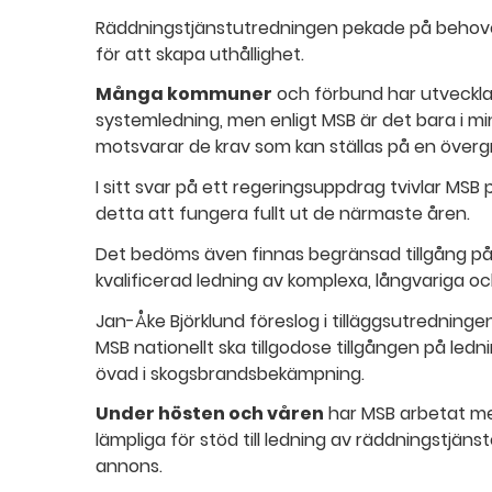
Räddningstjänstutredningen pekade på behov
för att skapa uthållighet.
Många kommuner
och förbund har utveckl
systemledning, men enligt MSB är det bara i 
motsvarar de krav som kan ställas på en överg
I sitt svar på ett regeringsuppdrag tvivlar MSB 
detta att fungera fullt ut de närmaste åren.
Det bedöms även finnas begränsad tillgång p
kvalificerad ledning av komplexa, långvariga 
Jan-Åke Björklund föreslog i tilläggsutrednin
MSB nationellt ska tillgodose tillgången på led
övad i skogsbrandsbekämpning.
Under hösten och våren
har MSB arbetat me
lämpliga för stöd till ledning av räddningstjänst
annons.