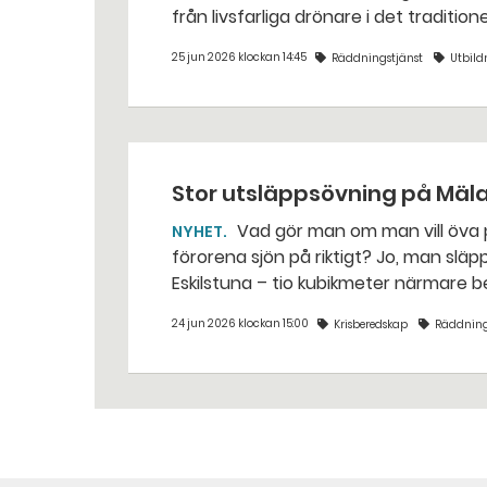
från livsfarliga drönare i det traditio
25 jun 2026 klockan 14:45
Räddningstjänst
Utbild
Stor utsläppsövning på Mäl
Vad gör man om man vill öva på att sanera ett oljeutsläpp i Mälaren, utan att
NYHET
förorena sjön på riktigt? Jo, man släpper ut popcorn i stället. Det gjorde räddningstjänsten i
Eskilstuna – tio kubikmeter närmare 
24 jun 2026 klockan 15:00
Krisberedskap
Räddning