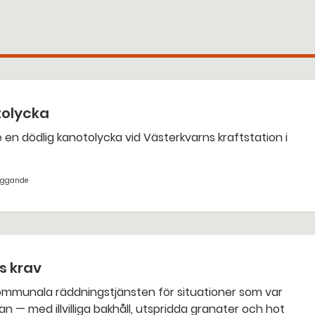
tolycka
yggande
ts krav
an — med illvilliga bakhåll, utspridda granater och hot