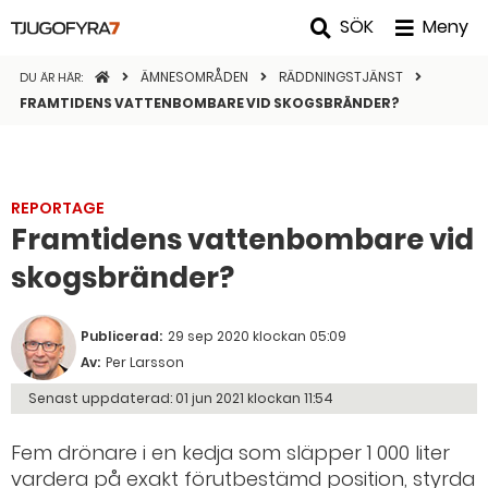
SÖK
Meny
STARTSIDAN
ÄMNESOMRÅDEN
RÄDDNINGSTJÄNST
DU ÄR HÄR:
FRAMTIDENS VATTENBOMBARE VID SKOGSBRÄNDER?
REPORTAGE
Framtidens vattenbombare vid
skogsbränder?
Publicerad:
29 sep 2020 klockan 05:09
Av:
Per Larsson
Senast uppdaterad:
01 jun 2021 klockan 11:54
Fem drönare i en kedja som släpper 1 000 liter
vardera på exakt förutbestämd position, styrda