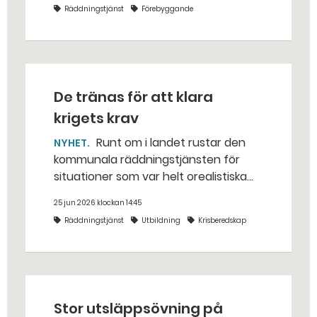
Räddningstjänst
Förebyggande
De tränas för att klara
krigets krav
Runt om i landet rustar den
NYHET
kommunala räddningstjänsten för
situationer som var helt orealistiska
för bara några år sedan — med illvilliga
25 jun 2026 klockan 14:45
bakhåll, utspridda granater och hot
Räddningstjänst
Utbildning
Krisberedskap
från livsfarliga drönare i det
traditionella uppdraget.
Stor utsläppsövning på