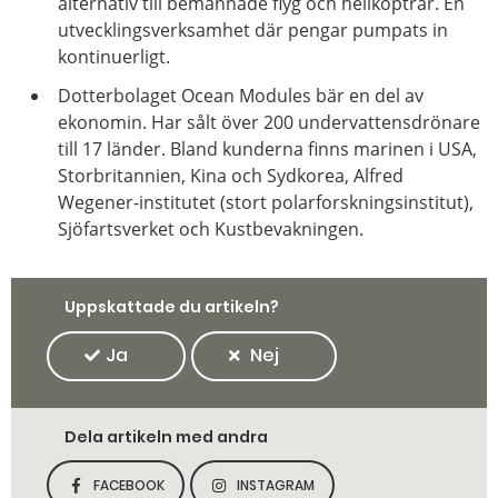
alternativ till bemannade flyg och helikoptrar. En
utvecklingsverksamhet där pengar pumpats in
kontinuerligt.
Dotterbolaget Ocean Modules bär en del av
ekonomin. Har sålt över 200 undervattensdrönare
till 17 länder. Bland kunderna finns marinen i USA,
Storbritannien, Kina och Sydkorea, Alfred
Wegener-institutet (stort polarforskningsinstitut),
Sjöfartsverket och Kustbevakningen.
Uppskattade du artikeln?
Ja
Nej
Dela artikeln med andra
FACEBOOK
INSTAGRAM
DELA SIDAN PÅ
DELA SIDAN PÅ