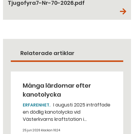
Tjugofyra7-Nr-70-2026.pdf
Relaterade artiklar
Många lärdomar efter
kanotolycka
I augusti 2025 inträffade
ERFARENHET
en dödlig kanotolycka vid
Västerkvarns kraftstation i
Hallstahammars kommun.
25 jun 2026 klockan 16:24