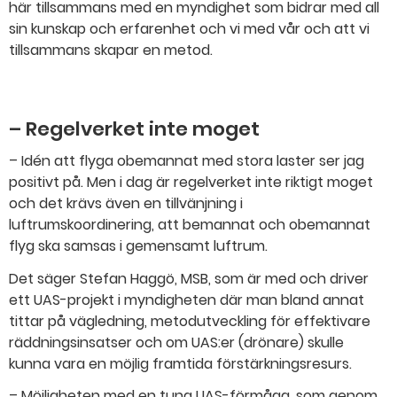
här tillsammans med en myndighet som bidrar med all
sin kunskap och erfarenhet och vi med vår och att vi
tillsammans skapar en metod.
– Regelverket inte moget
– Idén att flyga obemannat med stora laster ser jag
positivt på. Men i dag är regelverket inte riktigt moget
och det krävs även en tillvänjning i
luftrumskoordinering, att bemannat och obemannat
flyg ska samsas i gemensamt luftrum.
Det säger Stefan Haggö, MSB, som är med och driver
ett UAS-projekt i myndigheten där man bland annat
tittar på vägledning, metod​utveckling för effektivare
räddningsinsatser och om UAS:er (drönare) skulle
kunna vara en möjlig framtida förstärkningsresurs.
– Möjligheten med en tung UAS-förmåga, som genom