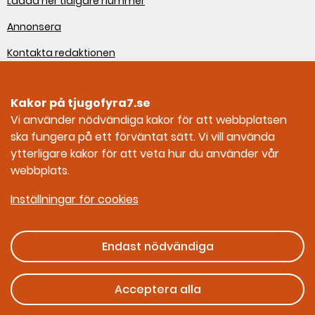
Ladda ner tidigare nummer
Annonsera
Kontakta redaktionen
Om webbplatsen
Kakor på tjugofyra7.se
Sociala medier
Vi använder nödvändiga kakor för att webbplatsen
ska fungera på ett förväntat sätt. Vi vill använda
Tjugofyra7 på Facebook
ytterligare kakor för att veta hur du använder vår
webbplats.
Tjugofyra7 på Instagram
Inställningar för cookies
Endast nödvändiga
Ges ut av Myndigheten för civilt försvar
Acceptera alla