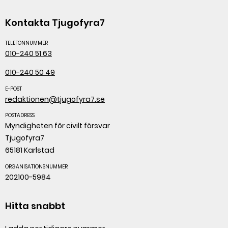
Kontakta Tjugofyra7
TELEFONNUMMER
010-240 51 63
010-240 50 49
E-POST
redaktionen@tjugofyra7.se
POSTADRESS
Myndigheten för civilt försvar
Tjugofyra7
65181 Karlstad
ORGANISATIONSNUMMER
202100-5984
Hitta snabbt