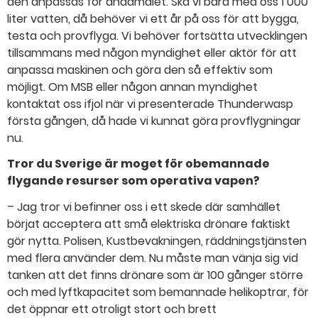
den anpassas för ändamålet. Ska vi bära med oss 1 000
liter vatten, då behöver vi ett år på oss för att bygga,
testa och provflyga. Vi behöver fortsätta utvecklingen
tillsammans med någon myndighet eller aktör för att
anpassa maskinen och göra den så effektiv som
möjligt. Om MSB eller någon annan myndighet
kontaktat oss ifjol när vi presenterade Thunderwasp
första gången, då hade vi kunnat göra provflygningar
nu.
Tror du Sverige är moget för obemannade
flygande resurser som operativa vapen?
– Jag tror vi befinner oss i ett skede där samhället
börjat acceptera att små elektriska drönare faktiskt
gör nytta. Polisen, Kustbevakningen, räddningstjänsten
med flera använder dem. Nu måste man vänja sig vid
tanken att det finns drönare som är 100 gånger större
och med lyftkapacitet som bemannade helikoptrar, för
det öppnar ett otroligt stort och brett