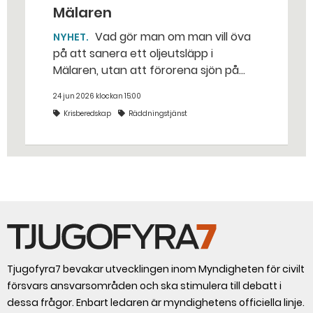
Mälaren
Vad gör man om man vill öva
NYHET
på att sanera ett oljeutsläpp i
Mälaren, utan att förorena sjön på
riktigt? Jo, man släpper ut popcorn i
24 jun 2026 klockan 15:00
stället. Det gjorde räddningstjänsten i
Krisberedskap
Räddningstjänst
Eskilstuna – tio kubikmeter närmare
bestämt.
Tjugofyra7 bevakar utvecklingen inom Myndigheten för civilt
försvars ansvarsområden och ska stimulera till debatt i
dessa frågor. Enbart ledaren är myndighetens officiella linje.