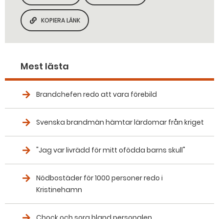
KOPIERA LÄNK
KOPIERA SIDANS LÄNK
Mest lästa
Brandchefen redo att vara förebild
Svenska brandmän hämtar lärdomar från kriget
"Jag var livrädd för mitt ofödda barns skull"
Nödbostäder för 1000 personer redo i
Kristinehamn
Chock och sorg bland personalen