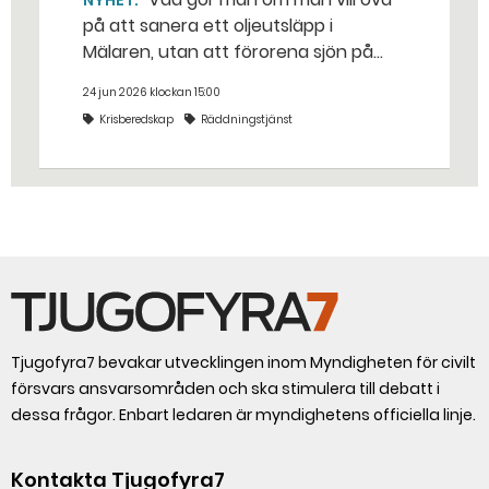
NYHET
på att sanera ett oljeutsläpp i
Mälaren, utan att förorena sjön på
riktigt? Jo, man släpper ut popcorn i
24 jun 2026 klockan 15:00
stället. Det gjorde räddningstjänsten i
Krisberedskap
Räddningstjänst
Eskilstuna – tio kubikmeter närmare
bestämt.
Tjugofyra7 bevakar utvecklingen inom Myndigheten för civilt
försvars ansvarsområden och ska stimulera till debatt i
dessa frågor. Enbart ledaren är myndighetens officiella linje.
Kontakta Tjugofyra7