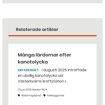
Relaterade artiklar
Många lärdomar efter
kanotolycka
I augusti 2025 inträffade
ERFARENHET
en dödlig kanotolycka vid
Västerkvarns kraftstation i
Hallstahammars kommun.
25 jun 2026 klockan 16:24
Räddningstjänst
Förebyggande