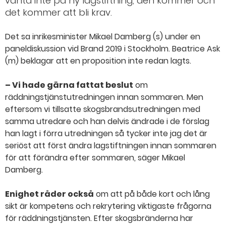
vänta inte på ny lagstiftning, den kommer och
det kommer att bli krav.
Det sa inrikesminister Mikael Damberg (s) under en
paneldiskussion vid Brand 2019 i Stockholm. Beatrice Ask
(m) beklagar att en proposition inte redan lagts.
– Vi hade gärna fattat beslut
om
räddningstjänstutredningen innan sommaren. Men
eftersom vi tillsatte skogsbrands­utredningen med
samma utredare och han delvis ändrade i de förslag
han lagt i förra utredningen så tycker inte jag det är
seriöst att först ändra lagstiftningen innan sommaren
för att förändra efter sommaren, säger Mikael
Damberg.
Enighet råder också
om att på både kort och lång
sikt är kompetens och rekrytering viktigaste frågorna
för räddningstjänsten. Efter skogsbränderna har