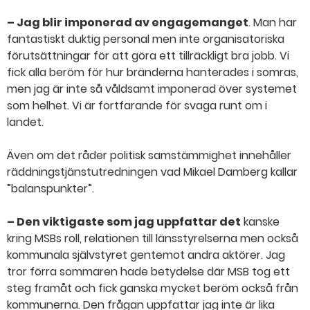
– Jag blir imponerad av engagemanget
. Man har
fantastiskt duktig personal men inte organisatoriska
förutsättningar för att göra ett tillräckligt bra jobb. Vi
fick alla beröm för hur bränderna hanterades i somras,
men jag är inte så våldsamt imponerad över systemet
som helhet. Vi är fortfarande för svaga runt om i
landet.
Även om det råder politisk samstämmighet innehåller
räddningstjänstutredningen vad Mikael Damberg kallar
”balanspunkter”.
– Den viktigaste som jag uppfattar det
kanske
kring MSBs roll, relationen till länsstyrelserna men också
kommunala självstyret gentemot andra aktörer. Jag
tror förra sommaren hade betydelse där MSB tog ett
steg framåt och fick ganska mycket beröm också från
kommunerna. Den frågan uppfattar jag inte är lika