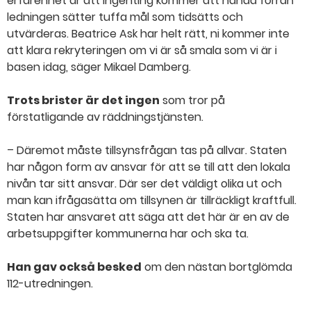
erfarenhet är att ingenting kommer att hända förrän
ledningen sätter tuffa mål som tidsätts och
utvärderas. Beatrice Ask har helt rätt, ni kommer inte
att klara rekryteringen om vi är så smala som vi är i
basen idag, säger Mikael Damberg.
Trots brister är det ingen
som tror på
förstatligande av räddningstjänsten.
– Däremot måste tillsynsfrågan tas på allvar. Staten
har någon form av ansvar för att se till att den lokala
nivån tar sitt ansvar. Där ser det väldigt olika ut och
man kan ifrågasätta om tillsynen är tillräckligt kraftfull.
Staten har ansvaret att säga att det här är en av de
arbetsuppgifter kommunerna har och ska ta.
Han gav också besked
om den nästan bortglömda
112-utredningen.