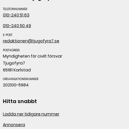
TELEFONNUMMER
010-240 51 63
010-240 50 49
E-POST
redaktionen@tjugofyra7.se
POSTADRESS
Myndigheten för civilt försvar
Tjugofyra7
65181 Karlstad
ORGANISATIONSNUMMER
202100-5984
Hitta snabbt
Ladda ner tidigare nummer
Annonsera