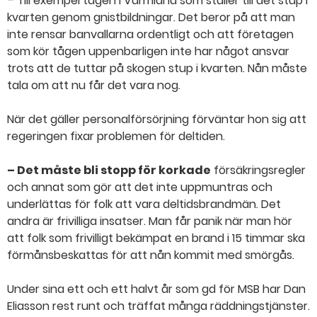
– Till exempel tågen i Värmland som ställer till det stup i
kvarten genom gnistbildningar. Det beror på att man
inte rensar banvallarna ordentligt och att företagen
som kör tågen uppenbarligen inte har något ansvar
trots att de tuttar på skogen stup i kvarten. Nån måste
tala om att nu får det vara nog.
När det gäller personalförsörjning förväntar hon sig att
regeringen fixar problemen för deltiden.
– Det måste bli stopp för korkade
försäkringsregler
och annat som gör att det inte uppmuntras och
underlättas för folk att vara deltidsbrandmän. Det
andra är frivilliga insatser. Man får panik när man hör
att folk som frivilligt bekämpat en brand i 15 timmar ska
förmånsbeskattas för att nån kommit med smörgås.
Under sina ett och ett halvt år som gd för MSB har Dan
Eliasson rest runt och träffat många räddningstjänster.