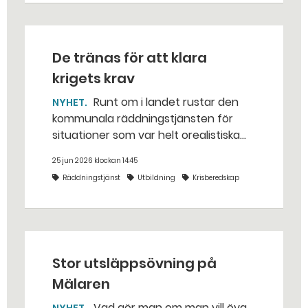
De tränas för att klara
krigets krav
Runt om i landet rustar den
NYHET
kommunala räddningstjänsten för
situationer som var helt orealistiska
för bara några år sedan — med illvilliga
25 jun 2026 klockan 14:45
bakhåll, utspridda granater och hot
Räddningstjänst
Utbildning
Krisberedskap
från livsfarliga drönare i det
traditionella uppdraget.
Stor utsläppsövning på
Mälaren
Vad gör man om man vill öva