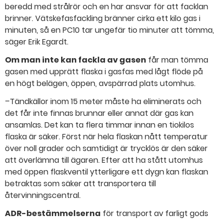
beredd med strålrör och en har ansvar för att facklan
brinner. Vätskefasfackling bränner cirka ett kilo gas i
minuten, så en PC10 tar ungefär tio minuter att tömma,
säger Erik Egardt.
Om man inte kan fackla av gasen
får man tömma
gasen med upprätt flaska i gasfas med lågt flöde på
en högt belägen, öppen, avspärrad plats utomhus.
–Tändkällor inom 15 meter måste ha eliminerats och
det får inte finnas brunnar eller annat där gas kan
ansamlas. Det kan ta flera timmar innan en tiokilos
flaska är säker. Först när hela flaskan nått temperatur
över noll grader och samtidigt är trycklös är den säker
att överlämna till ägaren. Efter att ha stått utomhus
med öppen flaskventil ytterligare ett dygn kan flaskan
betraktas som säker att transportera till
återvinningscentral.
ADR-bestämmelserna
för transport av farligt gods