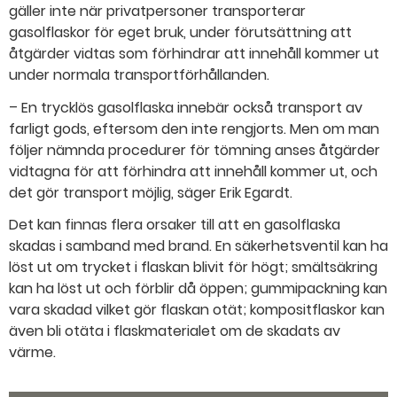
gäller inte när privatpersoner transporterar
gasolflaskor för eget bruk, under förutsättning att
åtgärder vidtas som förhindrar att innehåll kommer ut
under normala transportförhållanden.
– En trycklös gasolflaska innebär också transport av
farligt gods, eftersom den inte rengjorts. Men om man
följer nämnda procedurer för tömning anses åtgärder
vidtagna för att förhindra att innehåll kommer ut, och
det gör transport möjlig, säger Erik Egardt.
Det kan finnas flera orsaker till att en gasolflaska
skadas i samband med brand. En säkerhetsventil kan ha
löst ut om trycket i flaskan blivit för högt; smältsäkring
kan ha löst ut och förblir då öppen; gummipackning kan
vara skadad vilket gör flaskan otät; kompositflaskor kan
även bli otäta i flaskmaterialet om de skadats av
värme.