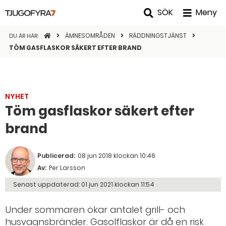
SÖK
Meny
STARTSIDAN
ÄMNESOMRÅDEN
RÄDDNINGSTJÄNST
DU ÄR HÄR:
TÖM GASFLASKOR SÄKERT EFTER BRAND
NYHET
Töm gasflaskor säkert efter
brand
Publicerad:
08 jun 2018 klockan 10:46
Av:
Per Larsson
Senast uppdaterad:
01 jun 2021 klockan 11:54
Under sommaren ökar antalet grill- och
husvagnsbränder. Gasolflaskor är då en risk