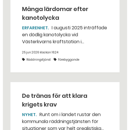
Många lärdomar efter
kanotolycka
I augusti 2025 inträffade
ERFARENHET
en dödlig kanotolycka vid
Västerkvarns kraftstation i
Hallstahammars kommun.
25 jun 2026 klockan 16:24
Räddningstjänst
Förebyggande
De tränas för att klara
krigets krav
Runt om i landet rustar den
NYHET
kommunala räddningstjänsten för
situationer som var helt orealistiska