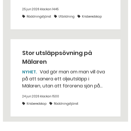
för bara några år sedan — med illvilliga
25 jun 2026 klockan 14:45
bakhåll, utspridda granater och hot
Räddningstjänst
Utbildning
Krisberedskap
från livsfarliga drönare i det
traditionella uppdraget.
Stor utsläppsövning på
Mälaren
Vad gör man om man vill öva
NYHET
på att sanera ett oljeutsläpp i
Mälaren, utan att förorena sjön på
riktigt? Jo, man släpper ut popcorn i
24 jun 2026 klockan 15:00
stället. Det gjorde räddningstjänsten i
Krisberedskap
Räddningstjänst
Eskilstuna – tio kubikmeter närmare
bestämt.