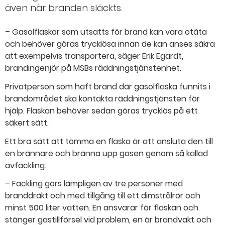
även när branden släckts.
– Gasolflaskor som utsatts för brand kan vara otäta
och behöver göras trycklösa innan de kan anses säkra
att exempelvis transportera, säger Erik Egardt,
brandingenjör på MSBs räddningstjänstenhet.
Privatperson som haft brand där gasolflaska funnits i
brandområdet ska kontakta räddningstjänsten för
hjälp. Flaskan behöver sedan göras trycklös på ett
säkert sätt.
Ett bra sätt att tömma en flaska är att ansluta den till
en brännare och bränna upp gasen genom så kallad
avfackling.
– Fackling görs lämpligen av tre personer med
branddräkt och med tillgång till ett dimstrålrör och
minst 500 liter vatten. En ansvarar för flaskan och
stänger gastillförsel vid problem, en är brandvakt och