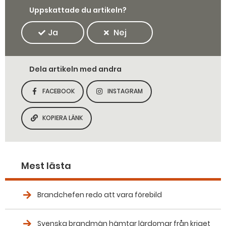
Uppskattade du artikeln?
Ja
Nej
Dela artikeln med andra
FACEBOOK
INSTAGRAM
DELA SIDAN PÅ
DELA SIDAN PÅ
KOPIERA LÄNK
KOPIERA SIDANS LÄNK
Mest lästa
Brandchefen redo att vara förebild
Svenska brandmän hämtar lärdomar från kriget