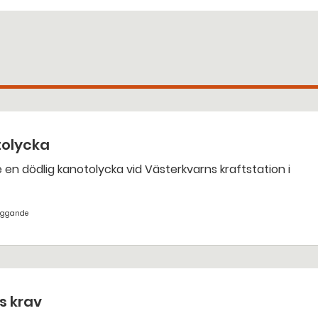
tolycka
yggande
ts krav