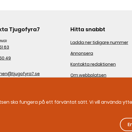
kta Tjugofyra7
Hitta snabbt
MMER
Ladda ner tidigare nummer
51 63
Annonsera
50 49
Kontakta redaktionen
onen@tjugofyra7.se
Om webbplatsen
ten för civilt försvar
ra7
n ska fungera på ett förväntat sätt. Vi vill använda ytter
rlstad
IONSNUMMER
5984
E