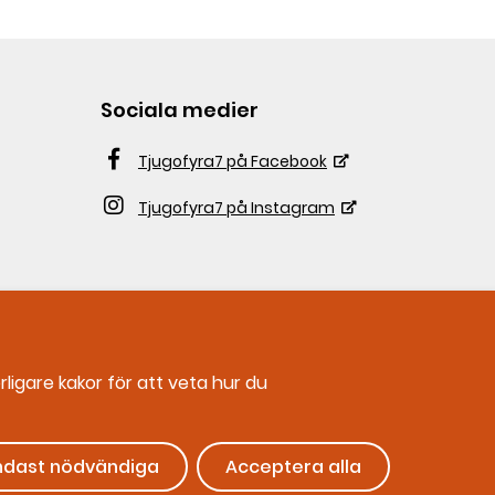
Sociala medier
Tjugofyra7 på Facebook
Tjugofyra7 på Instagram
ligare kakor för att veta hur du
ndast nödvändiga
Acceptera alla