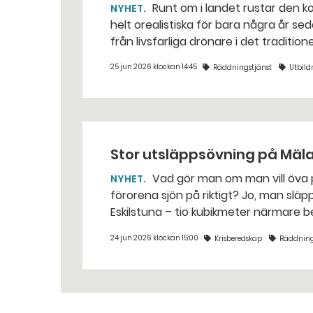
Runt om i landet rustar den kommunala räddningstjänsten för situationer som var
NYHET
helt orealistiska för bara några år sed
från livsfarliga drönare i det traditio
25 jun 2026 klockan 14:45
Räddningstjänst
Utbild
Stor utsläppsövning på Mäl
Vad gör man om man vill öva på att sanera ett oljeutsläpp i Mälaren, utan att
NYHET
förorena sjön på riktigt? Jo, man släpper ut popcorn i stället. Det gjorde räddningstjänsten i
Eskilstuna – tio kubikmeter närmare 
24 jun 2026 klockan 15:00
Krisberedskap
Räddning