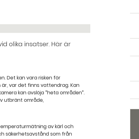
d olika insatser. Här är
n. Det kan vara risken för
 är, var det finns vattendrag. Kan
R-kamera kan avslöja ”heta områden”.
av utbränt område,
ör temperaturmätning av kärl och
och säkerhetsavstånd som från