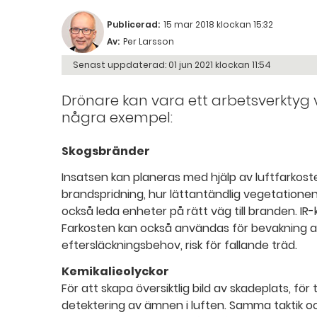
Publicerad:
15 mar 2018 klockan 15:32
Av:
Per Larsson
Senast uppdaterad:
01 jun 2021 klockan 11:54
Drönare kan vara ett arbetsverktyg vi
några exempel:
Skogsbränder
Insatsen kan planeras med hjälp av luftfarkoste
brandspridning, hur lättantändlig vegetationen
också leda enheter på rätt väg till branden. I
Farkosten kan också användas för bevakning 
eftersläckningsbehov, risk för fallande träd.
Kemikalieolyckor
För att skapa översiktlig bild av skadeplats, f
detektering av ämnen i luften. Samma taktik 