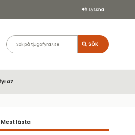
Lyssna
Sök på tjugofyra7.se
fyra7
Mest lästa