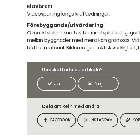
Elavbrott
Videospaning längs kraftledningar.
Förebyggande/utvärdering
Översiktsbilder kan tas för insatsplanering, g
mellan byggnader med mera kan granskas. Vid
bättre material. Bilderna ger faktisk verklighet,
Uppskattade du artikeln?
Ja
Nej
Dela artikeln med andra
FACEBOOK
INSTAGRAM
KOP
DELA SIDAN PÅ
DELA SIDAN PÅ