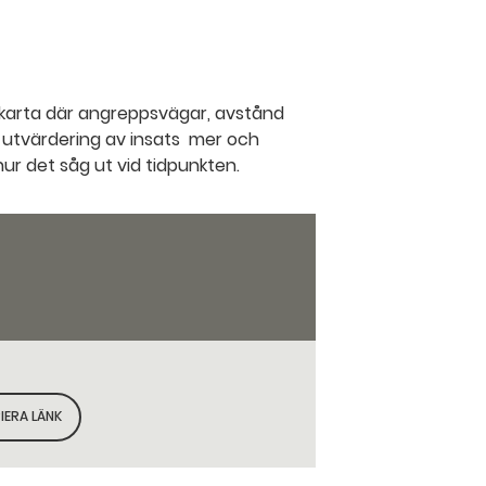
er karta där angreppsvägar, avstånd
 utvärdering av insats mer och
 hur det såg ut vid tidpunkten.
IERA LÄNK
KOPIERA SIDANS LÄNK