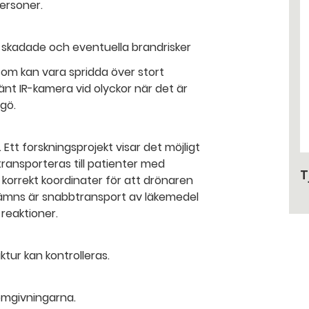
ersoner.
r skadade och eventuella brandrisker
 som kan vara spridda över stort
t IR-kamera vid olyckor när det är
ggö.
tt forskningsprojekt visar det möjligt
ransporteras till patienter med
T
korrekt koordinater för att drönaren
nämns är snabbtransport av läkemedel
 reaktioner.
ktur kan kontrolleras.
omgivningarna.