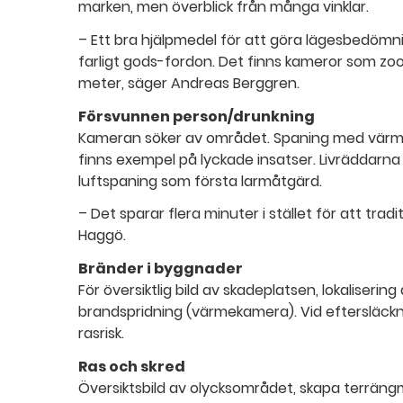
marken, men överblick från många vinklar.
– Ett bra hjälpmedel för att göra lägesbedömni
farligt gods-fordon. Det finns kameror som zo
meter, säger Andreas Berggren.
Försvunnen person/drunkning
Kameran söker av området. Spaning med värm
finns exempel på lyckade insatser. Livräddarn
luftspaning som första larmåtgärd.
– Det sparar flera minuter i stället för att trad
Haggö.
Bränder i byggnader
För översiktlig bild av skadeplatsen, lokaliseri
brandspridning (värmekamera). Vid eftersläckni
rasrisk.
Ras och skred
Översiktsbild av olycksområdet, skapa terrängm