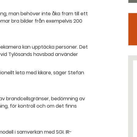
ng, man behöver inte åka fram till ett
omar bra bilder från exempelvis 200
ekamera kan upptäcka personer. Det
a vid Tylösands havsbad använder
itionellt leta med kikare, säger Stefan
ng av brandcellsgränser, bedömning av
ng, för kontroll och om det finns
odell i samverkan med SGI. IR-