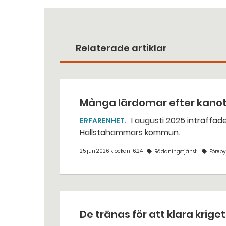
Relaterade artiklar
Många lärdomar efter kano
I augusti 2025 inträffade en dödlig kanotolycka vid Västerkvarns kraftstation i
ERFARENHET
Hallstahammars kommun.
25 jun 2026 klockan 16:24
Räddningstjänst
Föreb
De tränas för att klara krige