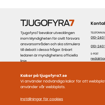
Konta
Tjugofyra7 bevakar utvecklingen
TELEFONNU
010-240 
inom Myndigheten för civilt försvars
ansvarsområden och ska stimulera
010-240 
till debatt i dessa frågor. Enbart
E-POST
ledaren är myndighetens officiella
redakti
linje.
POSTADRESS
Myndighe
Ges ut av Myndigheten för civilt
Kakor på tjugofyra7.se
Tjugofy
försvar
Vi använder nödvändiga kakor för att webbplatse
65181 Ka
använder vår webbplats.
ORGANISAT
202100-
Inställningar för cookies
mcf.se