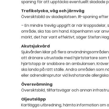
spaning för att upptäcka eventuellt skadade p
Trafikolycka, väg och järnväg
Översiktsbild av skadeplatsen. IR-spaning efte
– En mindre trevlig uppgift är när kroppsdelar,
område, ska tas om hand. Köpenhamn var använ
mörkt, det har varit effektivt, säger Stefan Ha
Akutsjukvård
Sjukvården kikar på flera användningsområden. E
att drönare utrustade med hjärtstartare som t
hjärtstopp är snabbare än ambulansen. Kräver 
ska landa på rätt ställe. Andra områden som 
eller adrenalinsprutor vid livshotande allergiska
Översvämning
Översiktsbild, tillfartsvägar och annan infrastru
Oljeutsläpp
Kartlägga utbredning, hämta information om 