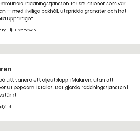
an — med illvilliga bakhåll, utspridda granater och hot
nella uppdraget.
ning
Krisberedskap
aren
bestämt.
stjänst