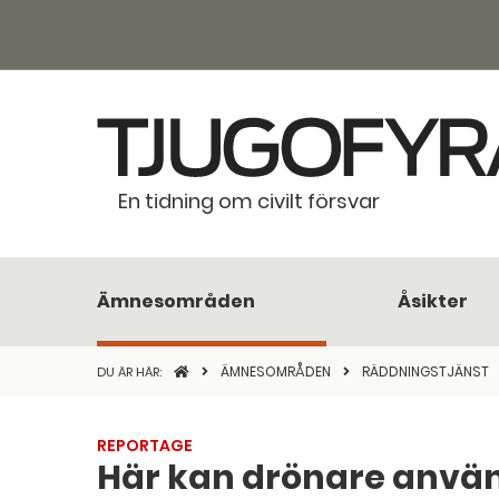
En tidning om civilt försvar
Ämnesområden
Åsikter
STARTSIDAN
ÄMNESOMRÅDEN
RÄDDNINGSTJÄNST
DU ÄR HÄR:
REPORTAGE
Här kan drönare använ