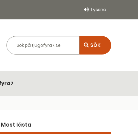
Lyssna
Sök på tjugofyra7.se
fyra7
Mest lästa