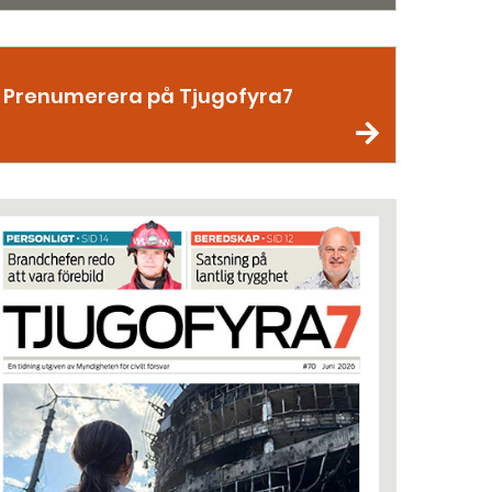
Prenumerera på Tjugofyra7