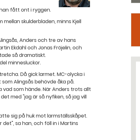
han fått ont i ryggen.
 mellan skulderbladen, minns Kjell
lingsås, Anders och tre av hans
rtin Ekdahl och Jonas Fröjelin, och
ade så dramatiskt.
del minnesluckor.
tretcha. Då gick larmet. MC-olycka i
et som Alingsås behövde åka på.
a vad som hände. När Anders trots allt
t med "jag är så nyfiken, så jag vill
satte sig på huk mot larmställsskåpet.
et", sa han, och föll in i Martins