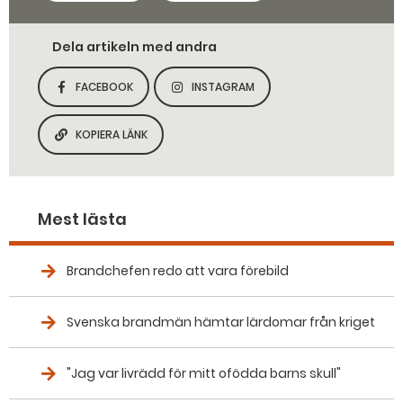
Dela artikeln med andra
FACEBOOK
INSTAGRAM
DELA SIDAN PÅ
DELA SIDAN PÅ
KOPIERA LÄNK
KOPIERA SIDANS LÄNK
Mest lästa
Brandchefen redo att vara förebild
Svenska brandmän hämtar lärdomar från kriget
"Jag var livrädd för mitt ofödda barns skull"