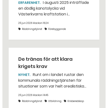
I augusti 2025 inträffade
ERFARENHET
en dödlig kanotolycka vid
Västerkvarns kraftstation i
Hallstahammars kommun.
25 jun 2026 klockan 16:24
Räddningstjänst
Förebyggande
De tränas för att klara
krigets krav
Runt om i landet rustar den
NYHET
kommunala räddningstjänsten för
situationer som var helt orealistiska
för bara några år sedan — med illvilliga
25 jun 2026 klockan 14:45
bakhåll, utspridda granater och hot
Räddningstjänst
Utbildning
Krisberedskap
från livsfarliga drönare i det