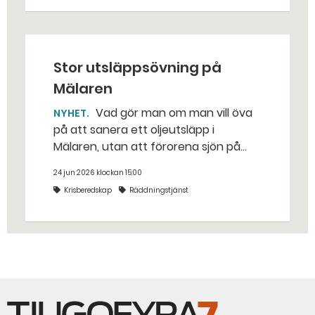
traditionella uppdraget.
Stor utsläppsövning på
Mälaren
Vad gör man om man vill öva
NYHET
på att sanera ett oljeutsläpp i
Mälaren, utan att förorena sjön på
riktigt? Jo, man släpper ut popcorn i
24 jun 2026 klockan 15:00
stället. Det gjorde räddningstjänsten i
Krisberedskap
Räddningstjänst
Eskilstuna – tio kubikmeter närmare
bestämt.