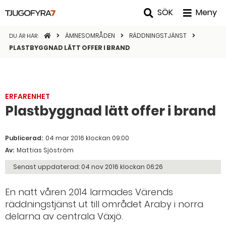
SÖK
Meny
STARTSIDAN
ÄMNESOMRÅDEN
RÄDDNINGSTJÄNST
DU ÄR HÄR:
PLASTBYGGNAD LÄTT OFFER I BRAND
ERFARENHET
Plastbyggnad lätt offer i brand
Publicerad:
04 mar 2016 klockan 09:00
Av:
Mattias Sjöström
Senast uppdaterad:
04 nov 2016 klockan 06:26
En natt våren 2014 larmades Värends
räddningstjänst ut till området Araby i norra
delarna av centrala Växjö.