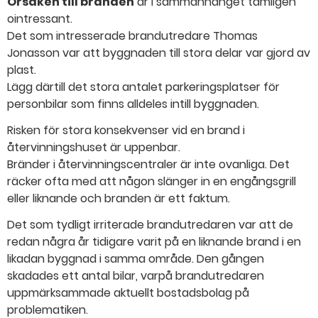
Orsaken till branden
är i sammanhanget tämligen
ointressant.
Det som intresserade brandutredare Thomas
Jonasson var att byggnaden till stora delar var gjord av
plast.
Lägg därtill det stora antalet parkeringsplatser för
personbilar som finns alldeles intill byggnaden.
Risken för stora konsekvenser vid en brand i
återvinningshuset är uppenbar.
Bränder i återvinningscentraler är inte ovanliga. Det
räcker ofta med att någon slänger in en engångsgrill
eller liknande och branden är ett faktum.
Det som tydligt irriterade brandutredaren var att de
redan några år tidigare varit på en liknande brand i en
likadan byggnad i samma område. Den gången
skadades ett antal bilar, varpå brandutredaren
uppmärksammade aktuellt bostadsbolag på
problematiken.