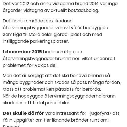
Det var 2012 och ännu vid denna brand 2014 var inga
åtgärder vidtagna av aktuellt bostadsbolag.
Det finns i området sex likadana
återvinningsbyggnader varav två är hopbyggda.
Samtliga till stora delar gjorda i plast och med
intilliggande parkeringsplatser.
I december 2015
hade samtliga sex
återvinningsbyggnader brunnit ner, vilket undanröjt
problemet för Växjös del.
Men det är sorgligt att det ska behöva brinna i så
många byggnader och skadas så pass många fordon,
trots att problematiken påtalats för berörda.
När de hopbyggda återvinningsbyggnaderna brann
skadades ett tiotal personbilar.
Det skulle därför
vara intressant för Tjugofyra7 att
få in uppgifter om fler liknande bränder runt om i
Sverige.