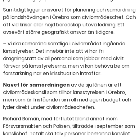
Samtidigt ligger ansvaret för planering och samordning
på landshövdingen i Örebro som civilområdeschef. Och
att vid kriser eller höjd beredskap utöva ledning. Ett
avsevärt större geografiskt ansvar än tidigare.
– Vi ska samordna samtliga i civilområdet ingående
länsstyrelser. Det innebär inte att vi har fri
dragningsrätt av all personal som jobbar med civilt
försvar på länsstyrelserna, men vi kan behöva be om
förstärkning när en krissituation inträffar.
Navet för samordningen
av de sju länen är ett
civilområdeskansli som tillhör länsstyrelsen i Örebro,
men som är fristående i sin roll med egen budget och
lyder direkt under civilområdeschefen.
Richard Boman, med förflutet bland annat inom
Försvarsmakten och Polisen, tillträdde i september som
kanslichef. Totalt ska tolv personer bemanna kansliet.