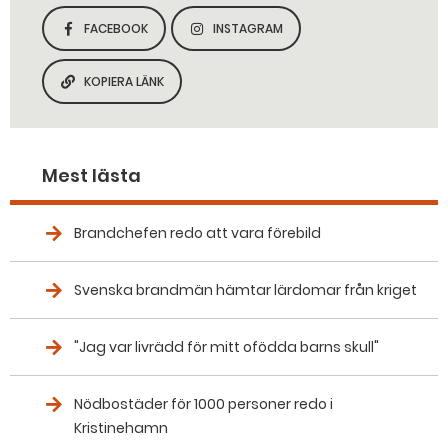
FACEBOOK
INSTAGRAM
DELA SIDAN PÅ
DELA SIDAN PÅ
KOPIERA LÄNK
KOPIERA SIDANS LÄNK
Mest lästa
Brandchefen redo att vara förebild
Svenska brandmän hämtar lärdomar från kriget
"Jag var livrädd för mitt ofödda barns skull"
Nödbostäder för 1000 personer redo i
Kristinehamn