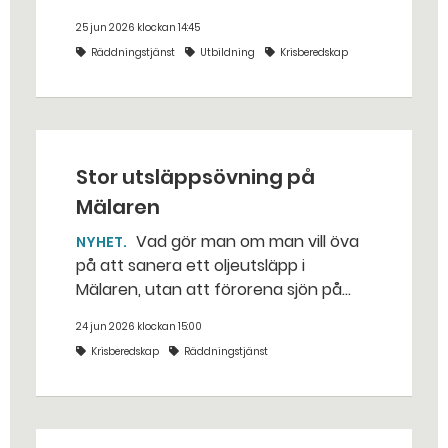
för bara några år sedan — med illvilliga
25 jun 2026 klockan 14:45
bakhåll, utspridda granater och hot
Räddningstjänst
Utbildning
Krisberedskap
från livsfarliga drönare i det
traditionella uppdraget.
Stor utsläppsövning på
Mälaren
Vad gör man om man vill öva
NYHET
på att sanera ett oljeutsläpp i
Mälaren, utan att förorena sjön på
riktigt? Jo, man släpper ut popcorn i
24 jun 2026 klockan 15:00
stället. Det gjorde räddningstjänsten i
Krisberedskap
Räddningstjänst
Eskilstuna – tio kubikmeter närmare
bestämt.