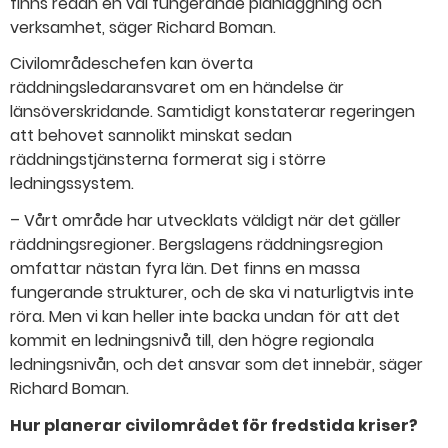
finns redan en väl fungerande planläggning och
verksamhet, säger Richard Boman.
Civilområdeschefen kan överta
räddningsledaransvaret om en händelse är
länsöverskridande. Samtidigt konstaterar regeringen
att behovet sannolikt minskat sedan
räddningstjänsterna formerat sig i större
ledningssystem.
– Vårt område har utvecklats väldigt när det gäller
räddningsregioner. Bergslagens räddningsregion
omfattar nästan fyra län. Det finns en massa
fungerande strukturer, och de ska vi naturligtvis inte
röra. Men vi kan heller inte backa undan för att det
kommit en ledningsnivå till, den högre regionala
ledningsnivån, och det ansvar som det innebär, säger ​
Richard Boman.
Hur planerar civilområdet för fredstida kriser?