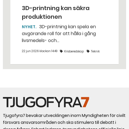
3D-printning kan säkra
produktionen
3D-printning kan spela en
NYHET
avgörande roll för att hålla i gång
livsmedels- och
dricksvattenproduktionen vid kris och
22 jun 2026 klockan 14:49
Krisberedskap
Teknik
krig. – Det går att vinna mycket tid
genom att 3D-printa reservdelar,
säger Susanne Norén, enhetschef vid
Livsmedelsverket.
Tjugofyra7 bevakar utvecklingen inom Myndigheten för civilt
försvars ansvarsområden och ska stimulera till debatt i