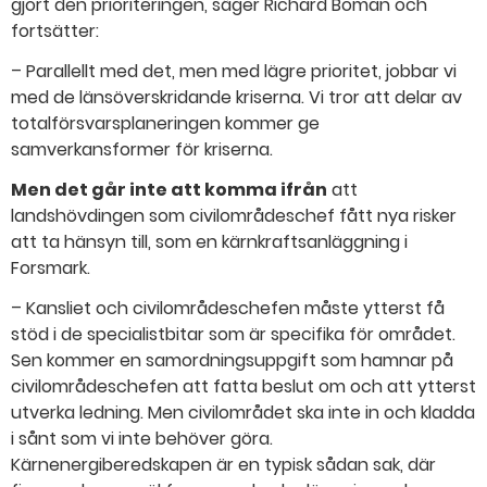
gjort den prioriteringen, säger Richard Boman och
fortsätter:
– Parallellt med det, men med lägre prioritet, jobbar vi
med de länsöverskridande kriserna. Vi tror att delar av
totalförsvarsplaneringen kommer ge
samverkansformer för kriserna.
Men det går inte att komma ifrån
att
landshövdingen som civilområdeschef fått nya risker
att ta hänsyn till, som en kärnkraftsanläggning i
Forsmark.
– Kansliet och civilområdeschefen måste ytterst få
stöd i de specialistbitar som är specifika för området.
Sen kommer en samordningsuppgift som hamnar på
civilområdeschefen att fatta beslut om och att ytterst
utverka ledning. Men civilområdet ska inte in och kladda
i sånt som vi inte behöver göra.
Kärnenergiberedskapen är en typisk sådan sak, där