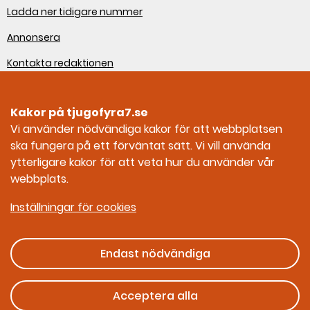
Ladda ner tidigare nummer
Annonsera
Kontakta redaktionen
Om webbplatsen
Kakor på tjugofyra7.se
Sociala medier
Vi använder nödvändiga kakor för att webbplatsen
ska fungera på ett förväntat sätt. Vi vill använda
Tjugofyra7 på Facebook
ytterligare kakor för att veta hur du använder vår
webbplats.
Tjugofyra7 på Instagram
Inställningar för cookies
Endast nödvändiga
Ges ut av Myndigheten för civilt försvar
Acceptera alla