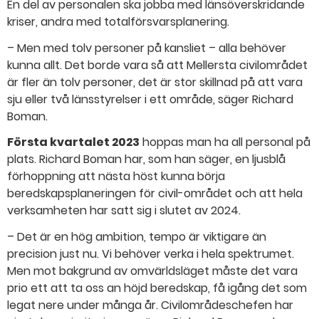
En del av personalen ska jobba med länsöverskridande
kriser, andra med totalförsvarsplanering.
– Men med tolv personer på kansliet – alla behöver
kunna allt. Det borde vara så att Mellersta civilområdet
är fler än tolv personer, det är stor skillnad på att vara
sju eller två länsstyrelser i ett område, säger Richard
Boman.
Första kvartalet 2023
hoppas man ha all personal på
plats. Richard Boman har, som han säger, en ljusblå
förhoppning att nästa höst kunna börja
beredskapsplaneringen för civil-​området och att hela
verksamheten har satt sig i slutet av 2024.
– Det är en hög ambition, tempo är viktigare än
precision just nu. Vi behöver verka i hela spektrumet.
Men mot bakgrund av omvärldsläget måste det vara
prio ett att ta oss an höjd beredskap, få igång det som
legat nere under många år. Civilområdeschefen har