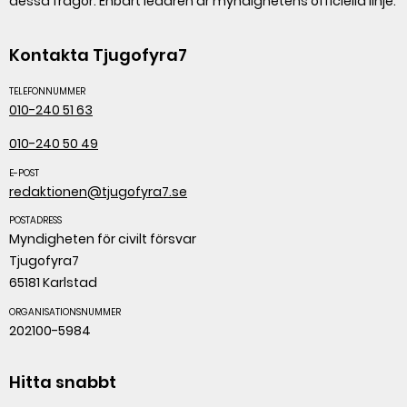
dessa frågor. Enbart ledaren är myndighetens officiella linje.
Kontakta Tjugofyra7
TELEFONNUMMER
010-240 51 63
010-240 50 49
E-POST
redaktionen@tjugofyra7.se
POSTADRESS
Myndigheten för civilt försvar
Tjugofyra7
65181 Karlstad
ORGANISATIONSNUMMER
202100-5984
Hitta snabbt