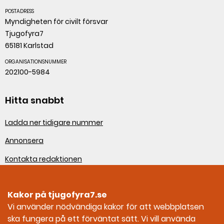
POSTADRESS
Myndigheten för civilt försvar
Tjugofyra7
65181 Karlstad
ORGANISATIONSNUMMER
202100-5984
Hitta snabbt
Ladda ner tidigare nummer
Annonsera
Kontakta redaktionen
Om webbplatsen
Kakor på tjugofyra7.se
Sociala medier
Vi använder nödvändiga kakor för att webbplatsen
ska fungera på ett förväntat sätt. Vi vill använda