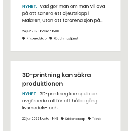
Vad gör man om man vill öva
NYHET
på att sanera ett oljeutsläpp i
Mälaren, utan att förorena sjön på
riktigt? Jo, man släpper ut popcorn i
24 jun 2026 klockan 15:00
stället. Det gjorde räddningstjänsten i
Krisberedskap
Räddningstjänst
Eskilstuna – tio kubikmeter närmare
bestämt.
3D-printning kan säkra
produktionen
3D-printning kan spela en
NYHET
avgörande roll för att hålla i gång
livsmedels- och
dricksvattenproduktionen vid kris och
22 jun 2026 klockan 14:49
Krisberedskap
Teknik
krig. – Det går att vinna mycket tid
genom att 3D-printa reservdelar,