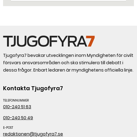
säger Susanne Norén, enhetschef vid
Livsmedelsverket.
Tjugofyra7 bevakar utvecklingen inom Myndigheten för civilt
försvars ansvarsområden och ska stimulera till debatt i
dessa frågor. Enbart ledaren är myndighetens officiella linje.
Kontakta Tjugofyra7
TELEFONNUMMER
010-240 51 63
010-240 50 49
E-POST
redaktionen@tjugofyra7.se