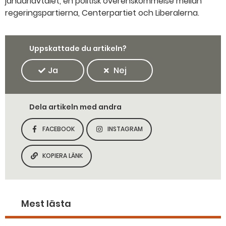
januariavtalet, en politisk överenskommelse mellan
regeringspartierna, Centerpartiet och Liberalerna.
Uppskattade du artikeln?
Ja
Nej
Dela artikeln med andra
FACEBOOK
INSTAGRAM
DELA SIDAN PÅ
DELA SIDAN PÅ
KOPIERA LÄNK
KOPIERA SIDANS LÄNK
Mest lästa