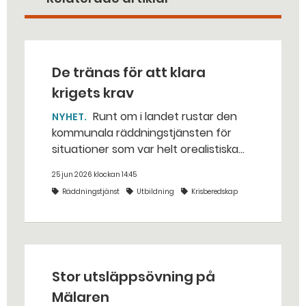
De tränas för att klara
krigets krav
Runt om i landet rustar den
NYHET
kommunala räddningstjänsten för
situationer som var helt orealistiska
för bara några år sedan — med illvilliga
25 jun 2026 klockan 14:45
bakhåll, utspridda granater och hot
Räddningstjänst
Utbildning
Krisberedskap
från livsfarliga drönare i det
traditionella uppdraget.
Stor utsläppsövning på
Mälaren