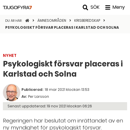
SÖK
Meny
STARTSIDAN
ÄMNESOMRÅDEN
KRISBEREDSKAP
DU ÄR HÄR:
PSYKOLOGISKT FÖRSVAR PLACERAS I KARLSTAD OCH SOLNA
NYHET
Psykologiskt försvar placeras i
Karlstad och Solna
Publicerad:
18 mar 2021 klockan 13:53
Av:
Per Larsson
Senast uppdaterad:
19 nov 2021 klockan 06:26
Regeringen har beslutat om inrättandet av en
ny myndighet för psykologiskt försvar.