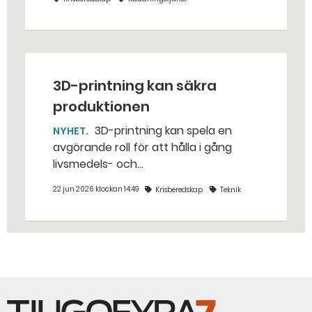
Eskilstuna – tio kubikmeter närmare
bestämt.
3D-printning kan säkra
produktionen
3D-printning kan spela en
NYHET
avgörande roll för att hålla i gång
livsmedels- och
dricksvattenproduktionen vid kris och
22 jun 2026 klockan 14:49
Krisberedskap
Teknik
krig. – Det går att vinna mycket tid
genom att 3D-printa reservdelar,
säger Susanne Norén, enhetschef vid
Livsmedelsverket.