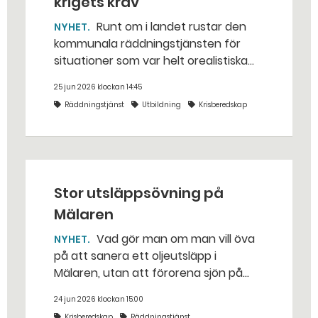
krigets krav
Runt om i landet rustar den
NYHET
kommunala räddningstjänsten för
situationer som var helt orealistiska
för bara några år sedan — med illvilliga
25 jun 2026 klockan 14:45
bakhåll, utspridda granater och hot
Räddningstjänst
Utbildning
Krisberedskap
från livsfarliga drönare i det
traditionella uppdraget.
Stor utsläppsövning på
Mälaren
Vad gör man om man vill öva
NYHET
på att sanera ett oljeutsläpp i
Mälaren, utan att förorena sjön på
riktigt? Jo, man släpper ut popcorn i
24 jun 2026 klockan 15:00
stället. Det gjorde räddningstjänsten i
Krisberedskap
Räddningstjänst