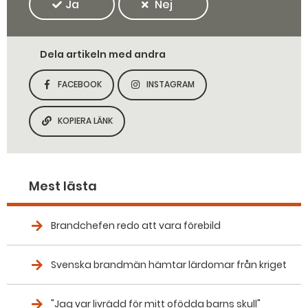
Ja
Nej
Dela artikeln med andra
FACEBOOK
INSTAGRAM
DELA SIDAN PÅ
DELA SIDAN PÅ
KOPIERA LÄNK
KOPIERA SIDANS LÄNK
Mest lästa
Brandchefen redo att vara förebild
Svenska brandmän hämtar lärdomar från kriget
"Jag var livrädd för mitt ofödda barns skull"