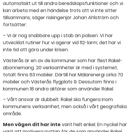
automatiskt ut till andra beredskapsfunktioner och vi
kan arbeta med en händelse trots att vi inte sitter
tillsammans, säger riskingenjör Johan Ahlström och
fortsätter:
– Vi är nog snabbare upp i stab än polisen. Vi har
utvecklat rutiner hur vi agerar vid 112-larm, det har vi
inte tid att göra under krisen.
Västerås är en av de kommuner som har flest Rakel-
abonnemang. 20 verksamheter är med i systemet,
totalt finns 63 mobiler. Därtill har Mälarenergi cirka 70
mobiler och Västerås flygplats 9. Dessutom finns i
kommunen 18 andra aktörer som använder Rakel.
– Vårt ansvar är dubbelt. Rakel ska fungera inom
kommunens verksamhet, men också i vårt geografiska
område.
Men vägen dit har inte
varit helt enkel. En nyckel har
varit att motivera nyttan för de som använder Rakel