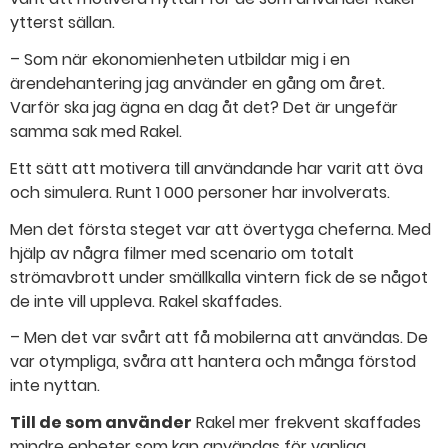
ytterst sällan.
– Som när ekonomienheten utbildar mig i en
ärendehantering jag använder en gång om året.
Varför ska jag ägna en dag åt det? Det är ungefär
samma sak med Rakel.
Ett sätt att motivera till användande har varit att öva
och simulera. Runt 1 000 personer har involverats.
Men det första steget var att övertyga cheferna. Med
hjälp av några filmer med scenario om totalt
strömavbrott under smällkalla vintern fick de se något
de inte vill uppleva. Rakel skaffades.
– Men det var svårt att få mobilerna att användas. De
var otympliga, svåra att hantera och många förstod
inte nyttan.
Till de som använder
Rakel mer frekvent skaffades
mindre enheter som kan användas för vanliga