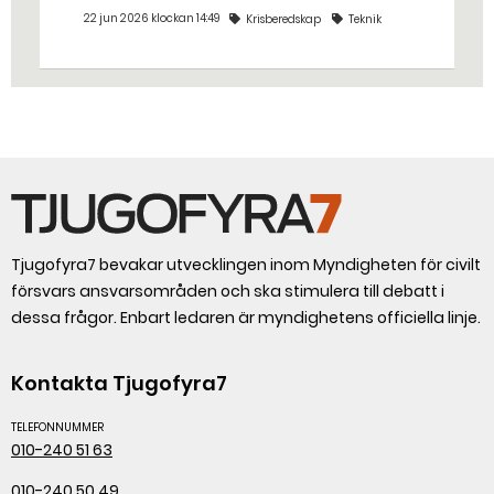
dricksvattenproduktionen vid kris och
22 jun 2026 klockan 14:49
Krisberedskap
Teknik
krig. – Det går att vinna mycket tid
genom att 3D-printa reservdelar,
säger Susanne Norén, enhetschef vid
Livsmedelsverket.
Tjugofyra7 bevakar utvecklingen inom Myndigheten för civilt
försvars ansvarsområden och ska stimulera till debatt i
dessa frågor. Enbart ledaren är myndighetens officiella linje.
Kontakta Tjugofyra7
TELEFONNUMMER
010-240 51 63
010-240 50 49