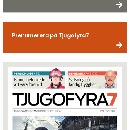
Prenumerera på Tjugofyra7