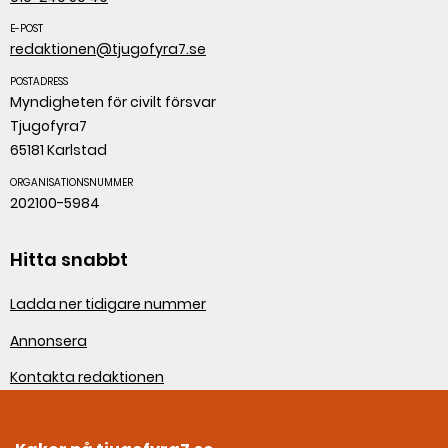
E-POST
redaktionen@tjugofyra7.se
POSTADRESS
Myndigheten för civilt försvar
Tjugofyra7
65181 Karlstad
ORGANISATIONSNUMMER
202100-5984
Hitta snabbt
Ladda ner tidigare nummer
Annonsera
Kontakta redaktionen
Om webbplatsen