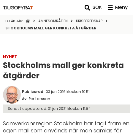
SÖK
Meny
STARTSIDAN
ÄMNESOMRÅDEN
KRISBEREDSKAP
DU ÄR HÄR:
STOCKHOLMS MALL GER KONKRETA ÅTGÄRDER
NYHET
Stockholms mall ger konkreta
åtgärder
Publicerad:
03 jun 2016 klockan 10:51
Av:
Per Larsson
Senast uppdaterad:
01 jun 2021 klockan 11:54
Samverkansregion Stockholm har tagit fram en
egen mall som används när man samlas för