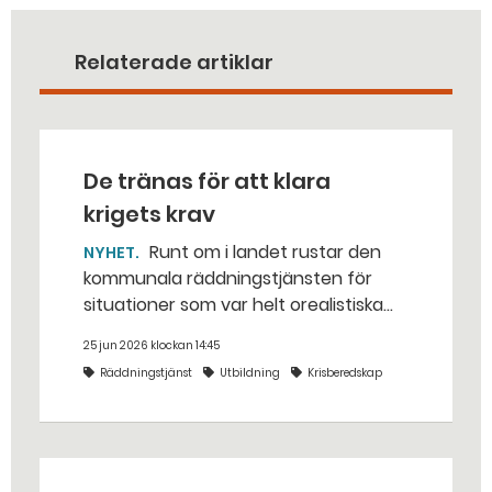
Relaterade artiklar
De tränas för att klara
krigets krav
Runt om i landet rustar den
NYHET
kommunala räddningstjänsten för
situationer som var helt orealistiska
för bara några år sedan — med illvilliga
25 jun 2026 klockan 14:45
bakhåll, utspridda granater och hot
Räddningstjänst
Utbildning
Krisberedskap
från livsfarliga drönare i det
traditionella uppdraget.