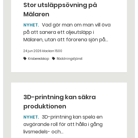
Stor utsläppsövning på
Mälaren
Vad gör man om man vill öva
NYHET
på att sanera ett oljeutsläpp i
Mälaren, utan att förorena sjön på
riktigt? Jo, man släpper ut popcorn i
24 jun 2026 klockan 15:00
stället. Det gjorde räddningstjänsten i
Krisberedskap
Räddningstjänst
Eskilstuna – tio kubikmeter närmare
bestämt.
3D-printning kan säkra
produktionen
3D-printning kan spela en
NYHET
avgörande roll för att hålla i gång
livsmedels- och