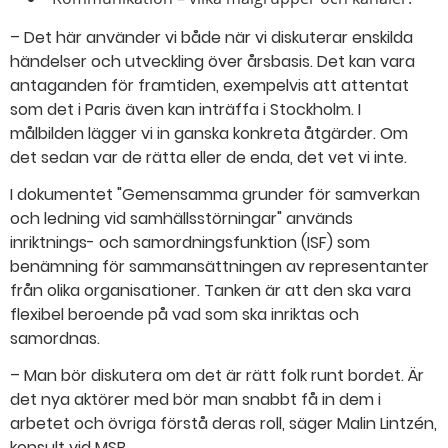
– Det här använder vi både när vi diskuterar enskilda
händelser och utveckling över årsbasis. Det kan vara
antaganden för framtiden, exempelvis att attentat
som det i Paris även kan inträffa i Stockholm. I
målbilden lägger vi in ganska konkreta åtgärder. Om
det sedan var de rätta eller de enda, det vet vi inte.
I dokumentet "Gemensamma grunder för samverkan
och ledning vid samhällsstörningar" används
inriktnings- och samordningsfunktion (ISF) som
benämning för sammansättningen av representanter
från olika organisationer. Tanken är att den ska vara
flexibel beroende på vad som ska inriktas och
samordnas.
– Man bör diskutera om det är rätt folk runt bordet. Är
det nya aktörer med bör man snabbt få in dem i
arbetet och övriga förstå deras roll, säger Malin Lintzén,
konsult vid MSB.