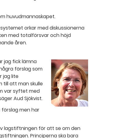
n om huvudmannaskapet.
 systemet orkar med diskussionerna
rken med totalförsvar och höjd
mande åren.
r jag fick lämna
några förslag som
jag lite
till att man skulle
m var syftet med
ger Aud Sjökvist.
 förslag men har
 lagstiftningen för att se om den
agstiftningen. Principerna ska bara