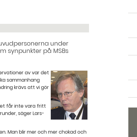
 huvudpersonerna under
om synpunkter på MSBs
servationer av var det
 olika sammanhang
ndring krävs att vi gör
 får inte vara fritt
under, säger Lars-
en. Man blir mer och mer chokad och