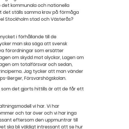
e det kommunala och nationella
tt det ställs samma krav på förmåga
pel Stockholm stad och Västerås?
ycket i förhållande till de
tycker man ska säga att svensk
ya förordningar som ersätter
Lagen om skydd mot olyckor, Lagen om
lagen om totalförsvar och sedan,
inciperna. Jag tycker att man vänder
s-Berger, Försvarshögskolan.
 det gjorts hittills är att de får ett
ltningsmodell vi har. Vi har
ommer och tar över och vi har inga
essant eftersom den uppmuntrar till
Det ska bli väldigt intressant att se hur