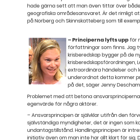
hade gärna sett att man även tittar över båd
geografiska områdesansvaret. Är det rimligt a
på Norberg och Skinnskatteberg som till exem
– Principerna lyfts upp
för m
författningar som finns. Jag 
krisberedskap bygger på de n
krisberedskapsförordningen, 
extraordinära händelser och 
underordnat detta kommer pr
på det, säger Jenny Deschamp
Problemet med att betona ansvarsprinciperna som
egenvärde för några aktörer.
– Ansvarsprincipen är självklar utifrån den förva
självständiga myndigheter, det är ingen som k
undantagstillstånd. Handlingsprincipen är intr
initiativ även om man inte har allt klart för sig. 