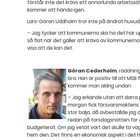
förstår inte det krävs ett annorlunda arbetssät
kommer att hända igen.
Lars-Göran Uddholm tror inte på ändrat huvu
– Jag tycker att kommunerna ska ha det här u
så flat när det gäller att kräva av kommunerna
visa att de kan det.
Göran Cederholm
, räddnin
bra. Han är positiv till att MS
kommer man aldrig undan.
– Jag erkände utan att darra
morgon fick försvarsmaktens 
stor balja, då avbeställde jag 
redan på torsdagsnatten för 
budgeterat. Om jag vetat vart det skulle ta väg
hem den. Det finns en ekonomisk aspekt i det h