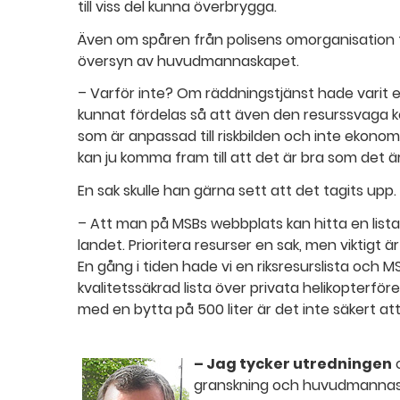
till viss del kunna överbrygga.
Även om spåren från polisens omorganisation för
översyn av huvudmannaskapet.
– Varför inte? Om räddningstjänst hade varit 
kunnat fördelas så att även den resurssvaga
som är anpassad till riskbilden och inte ekono
kan ju komma fram till att det är bra som det är
En sak skulle han gärna sett att det tagits upp.
– Att man på MSBs webbplats kan hitta en lista 
landet. Prioritera resurser en sak, men viktigt ä
En gång i tiden hade vi en riksresurslista och M
kvalitetssäkrad lista över privata helikopterföre
med en bytta på 500 liter är det inte säkert at
– Jag tycker utredningen
o
granskning och huvudmannaska