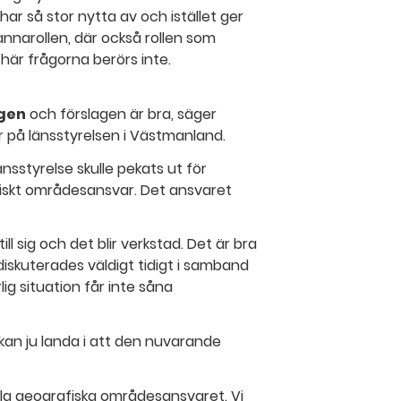
ar så stor nytta av och istället ger
nnarollen, där också rollen som
 här frågorna berörs inte.
ngen
och förslagen är bra, säger
r på länsstyrelsen i Västmanland.
nsstyrelse skulle pekats ut för
fiskt områdesansvar. Det ansvaret
ll sig och det blir verkstad. Det är bra
iskuterades väldigt tidigt i samband
ig situation får inte såna
an ju landa i att den nuvarande
ala geografiska områdesansvaret. Vi