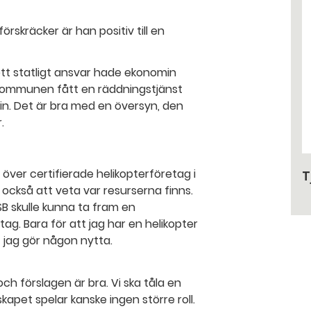
skräcker är han positiv till en
ett statligt ansvar hade ekonomin
 kommunen fått en räddningstjänst
min. Det är bra med en översyn, den
.
över certifierade helikopterföretag i
T
r också att veta var resurserna finns.
SB skulle kunna ta fram en
tag. Bara för att jag har en helikopter
t jag gör någon nytta.
ch förslagen är bra. Vi ska tåla en
pet spelar kanske ingen större roll.