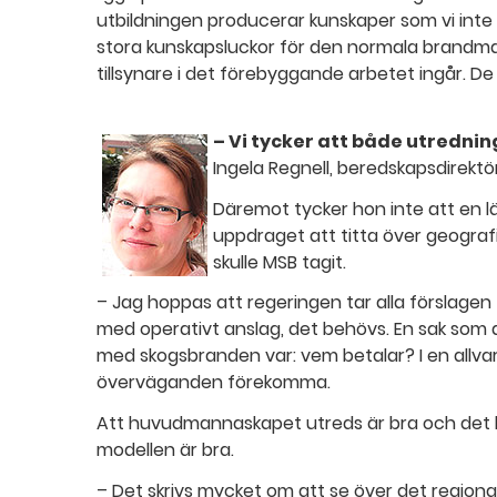
utbildningen producerar kunskaper som vi inte h
stora kunskapsluckor för den normala brandma
tillsynare i det förebyggande arbetet ingår. De
– Vi tycker att både utredni
Ingela Regnell, beredskapsdirektö
Däremot tycker hon inte att en lä
uppdraget att titta över geogra
skulle MSB tagit.
– Jag hoppas att regeringen tar alla förslagen ti
med operativt anslag, det behövs. En sak som d
med skogsbranden var: vem betalar? I en allvarl
överväganden förekomma.
Att huvudmannaskapet utreds är bra och det k
modellen är bra.
– Det skrivs mycket om att se över det region