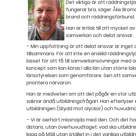
Det viktiga är att räddningstjä
fungerar bra, säger Åke Brom
brand och räddningsförbund.
Han är kritisk till att mycket 
samverkan och delat ansvar.
– Min uppfattning är att delat ansvar är inget a
tillsammans. För att inte en enskild räddningst
lasset för att få till samverkansövningar med
koncept som kan köras i alla län utan större lo
länsstyrelsen som genomförare. Sen att samv
prioritera närvaron.
Han är medveten om att det pågår en stor ut
saknar ändå utbildningsfrågan. Han efterlyser
utbildningen (Skydd mot olyckor) och huvudm
– Vi är oerhört missnöjda med den. Och det han
distans, utan överhuvudtaget: vad ska utbildnin
ligga på MSB utan istället in i det vanliga utbi