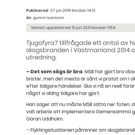
Publicerad:
07 jun 2016 klockan 14:21
Av:
gunno ivansson
Senast uppdaterad:
01 jun 2021 klockan 11:54
Tjugofyra7 tillfrågade ett antal av
skogsbranden i Västmanland 2014 
utredning.
– Det som sägs är bra
. MSB har gjort bra ob
brister, men det mesta är sånt vi pratat om i
efter tidigare händelser. Ska vi nå en reell förä
något vi aldrig tidigare har gjort.
Han säger att nu måste MSB sätta ner foten, det
valt arbete att implementera Gemensamma gr
Göran Uddholm.
– Flyktingsituationen påminner om skogsbrand