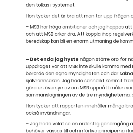
den tolkas i systemet.
Hon tycker det är bra att man tar upp fråga
– MSB har höga ambitioner och jag hoppas att
och att MSB orkar dra. Att koppla ihop regelve
beredskap kan bli en enorm utmaning de kom
– Det enda jag hyste
någon större oro för nä
uppdraget var att MSB inte skulle komma med 
berörde den egna myndigheten och där saknar 
självrannsakan. Jag hade sannolikt kommit fram 
göra en översyn av om MSB uppnått målen so
sammanslagningen av de tre myndigheterna, sä
Hon tycker att rapporten innehåller många bra
också invändningar.
– Jag hade velat se en ordentlig genomgång av
behöver vässas till och införliva principerna i l