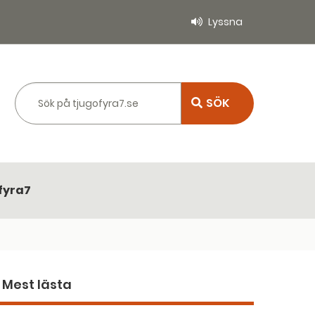
Lyssna
Sök på tjugofyra7.se
fyra7
Mest lästa