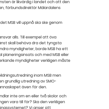
nsten är likvärdig i landet och att den
an, förbundsdirektör Mälardalens
av det MSB vill uppnå ska ske genom
nsvar alls. Till exempel att öva
jänst skall behöva dra det tyngsta
 andra myndigheter, borde MSB ha ett
kal planeringsinsats och med MSB eller
erkande myndigheter verkligen måste
bildningsutredning inom MSB men
 en grundlig utredning av SMO-
annaskapet även för den.
dlar inte om en eller två skolor och
gen vara till för? Ska den verkligen
ldningssystemet? Vi anser att