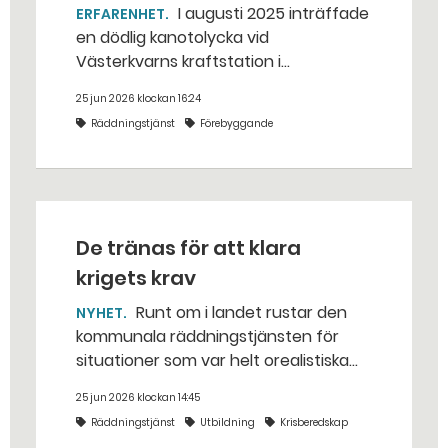
I augusti 2025 inträffade
ERFARENHET
en dödlig kanotolycka vid
Västerkvarns kraftstation i
Hallstahammars kommun.
25 jun 2026 klockan 16:24
Räddningstjänst
Förebyggande
De tränas för att klara
krigets krav
Runt om i landet rustar den
NYHET
kommunala räddningstjänsten för
situationer som var helt orealistiska
för bara några år sedan — med illvilliga
25 jun 2026 klockan 14:45
bakhåll, utspridda granater och hot
Räddningstjänst
Utbildning
Krisberedskap
från livsfarliga drönare i det