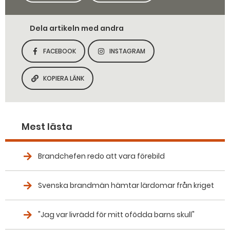
Dela artikeln med andra
FACEBOOK
INSTAGRAM
DELA SIDAN PÅ
DELA SIDAN PÅ
KOPIERA LÄNK
KOPIERA SIDANS LÄNK
Mest lästa
Brandchefen redo att vara förebild
Svenska brandmän hämtar lärdomar från kriget
"Jag var livrädd för mitt ofödda barns skull"