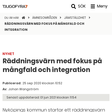
SÖK
Meny
STARTSIDAN
ÄMNESOMRÅDEN
JÄMSTÄLLDHET
DU ÄR HÄR:
RÄDDNINGSVÄRN MED FOKUS PÅ MÅNGFALD OCH
INTEGRATION
NYHET
Räddningsvärn med fokus på
mångfald och integration
Publicerad:
25 sep 2020 klockan 10:52
Av:
Johan Wangström
Senast uppdaterad:
01 jun 2021 klockan 11:54
Nyköpings kommun startar ett räddningsvärn