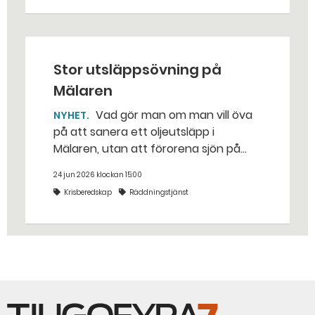
traditionella uppdraget.
Stor utsläppsövning på
Mälaren
Vad gör man om man vill öva
NYHET
på att sanera ett oljeutsläpp i
Mälaren, utan att förorena sjön på
riktigt? Jo, man släpper ut popcorn i
24 jun 2026 klockan 15:00
stället. Det gjorde räddningstjänsten i
Krisberedskap
Räddningstjänst
Eskilstuna – tio kubikmeter närmare
bestämt.