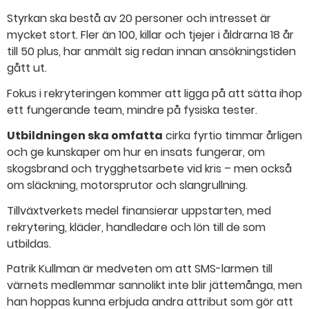
Styrkan ska bestå av 20 personer och intresset är
mycket stort. Fler än 100, killar och tjejer i åldrarna 18 år
till 50 plus, har anmält sig redan innan ansökningstiden
gått ut.
Fokus i rekryteringen kommer att ligga på att sätta ihop
ett fungerande team, mindre på fysiska tester.
Utbildningen ska omfatta
cirka fyrtio timmar årligen
och ge kunskaper om hur en insats fungerar, om
skogsbrand och trygghetsarbete vid kris – men också
om släckning, motorsprutor och slangrullning.
Tillväxtverkets medel finansierar uppstarten, med
rekrytering, kläder, handledare och lön till de som
utbildas.
Patrik Kullman är medveten om att SMS-larmen till
värnets medlemmar sannolikt inte blir jättemånga, men
han hoppas kunna erbjuda andra attribut som gör att