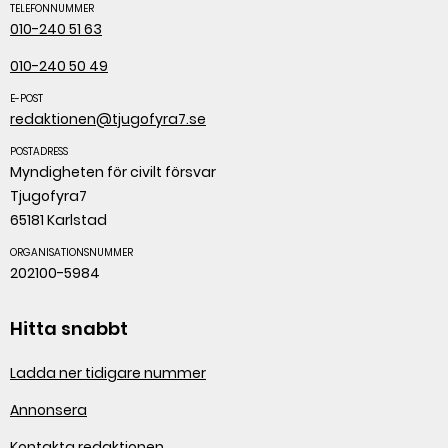
TELEFONNUMMER
010-240 51 63
010-240 50 49
E-POST
redaktionen@tjugofyra7.se
POSTADRESS
Myndigheten för civilt försvar
Tjugofyra7
65181 Karlstad
ORGANISATIONSNUMMER
202100-5984
Hitta snabbt
Ladda ner tidigare nummer
Annonsera
Kontakta redaktionen