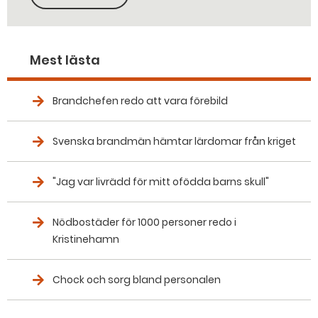
KOPIERA SIDANS LÄNK
Mest lästa
Brandchefen redo att vara förebild
Svenska brandmän hämtar lärdomar från kriget
"Jag var livrädd för mitt ofödda barns skull"
Nödbostäder för 1000 personer redo i
Kristinehamn
Chock och sorg bland personalen