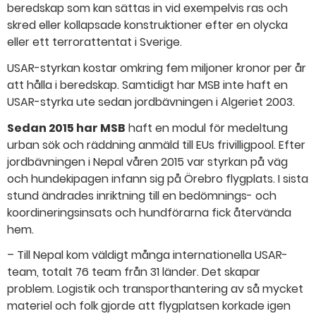
beredskap som kan sättas in vid exempelvis ras och
skred eller kollapsade konstruktioner efter en olycka
eller ett terrorattentat i Sverige.
USAR-styrkan kostar omkring fem miljoner kronor per år
att hålla i beredskap. Samtidigt har MSB inte haft en
USAR-styrka ute sedan jordbävningen i Algeriet 2003.
Sedan 2015 har MSB
haft en modul för medeltung
urban sök och räddning anmäld till EUs frivilligpool. Efter
jordbävningen i Nepal våren 2015 var styrkan på väg
och hund­ekipagen infann sig på Örebro flygplats. I sista
stund ändrades inriktning till en bedömnings- och
koordineringsinsats och hundförarna fick återvända
hem.
– Till Nepal kom väldigt många internationella USAR-
team, totalt 76 team från 31 länder. Det skapar
problem. Logistik och transporthantering av så mycket
materiel och folk gjorde att flygplatsen korkade igen