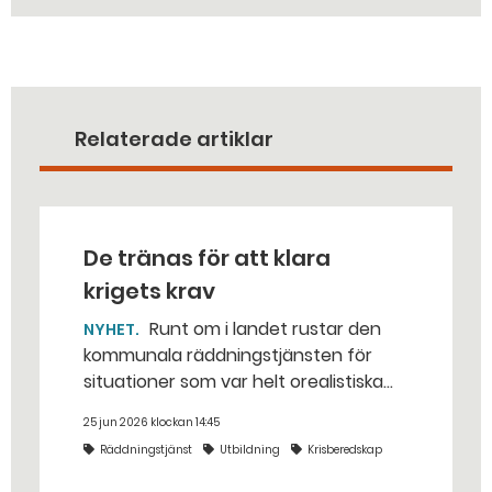
Relaterade artiklar
De tränas för att klara
krigets krav
Runt om i landet rustar den
NYHET
kommunala räddningstjänsten för
situationer som var helt orealistiska
för bara några år sedan — med illvilliga
25 jun 2026 klockan 14:45
bakhåll, utspridda granater och hot
Räddningstjänst
Utbildning
Krisberedskap
från livsfarliga drönare i det
traditionella uppdraget.