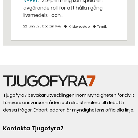
3D-printning kan spela en
NYHET
avgörande roll för att hålla i gång
livsmedels- och
dricksvattenproduktionen vid kris och
22 jun 2026 klockan 14:49
Krisberedskap
Teknik
krig. – Det går att vinna mycket tid
genom att 3D-printa reservdelar,
säger Susanne Norén, enhetschef vid
Livsmedelsverket.
Tjugofyra7 bevakar utvecklingen inom Myndigheten för civilt
försvars ansvarsområden och ska stimulera till debatt i
dessa frågor. Enbart ledaren är myndighetens officiella linje.
Kontakta Tjugofyra7