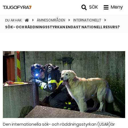
SÖK
Meny
STARTSIDAN
ÄMNESOMRÅDEN
INTERNATIONELLT
DU ÄR HÄR:
SÖK- OCH RÄDDNINGSSTYRKAN ENDAST NATIONELL RESURS?
Den internationella sök- och räddningsstyrkan (USAR)är