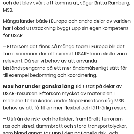
och det blev svårt att komma ut, säger Britta Ramberg,
MSB.
Många länder både i Europa och andra delar av världen
har i ökad utsträckning byggt upp sin egen kompetens
för USAR.
– Eftersom det finns så många team i Europa blir det
färre scenarier där ett svenskt USAR-team skulle vara
relevant. Då ser vi behov av att använda
biståndspengarna på ett mer ändamålsenligt sätt för
till exempel bedömning och koordinering.
MSB har under ganska lång
tid tittat på delar av
USAR-resursen. Eftersom mycket av materielen i
modulen förbrukades under Nepal-insatsen såg MSB
behov av att få till en mer flexibel och lättrörlig resurs.
– Utifrån de risk- och hotbilder, framförallt terrorism,
ras och skred, dammbrott och stora transportolyckor,
som bland annat tas upp i den nationella risk- och