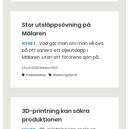
Stor utsläppsövning på
Mälaren
Vad gör man om man vill öva
NYHET
på att sanera ett oljeutsläpp i
Mälaren, utan att förorena sjön på
riktigt? Jo, man släpper ut popcorn i
24 jun 2026 klockan 15:00
stället. Det gjorde räddningstjänsten i
Krisberedskap
Räddningstjänst
Eskilstuna – tio kubikmeter närmare
bestämt.
3D-printning kan säkra
produktionen