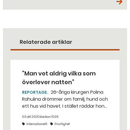
Relaterade artiklar
”Man vet aldrig vilka som
överlever natten”
26-åriga kirurgen Polina
REPORTAGE
Rahulina drömmer om familj, hund och
ett hus vid havet. I stället räddar hon
sårade soldater vid fronten. – Det
03 okt 2025 klockan 10:05
första jag gör varje morgon är att
Internationellt
Frivillighet
sms:a min familj och fråga om de