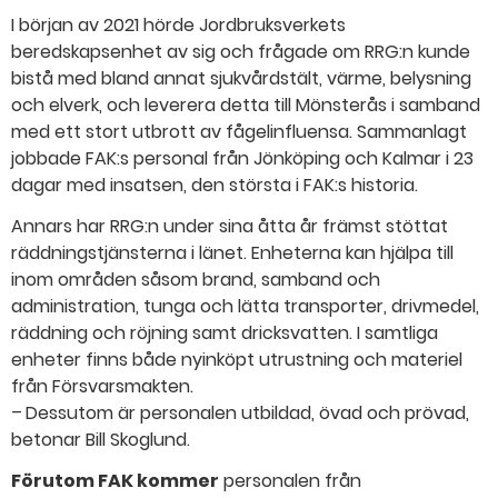
I början av 2021 hörde Jordbruksverkets
beredskapsenhet av sig och frågade om RRG:n kunde
bistå med bland annat sjukvårdstält, värme, belysning
och elverk, och leverera detta till Mönsterås i samband
med ett stort utbrott av fågelinfluensa. Sammanlagt
jobbade FAK:s personal från Jönköping och Kalmar i 23
dagar med insatsen, den största i FAK:s historia.
Annars har RRG:n under sina åtta år främst stöttat
räddningstjänsterna i länet. Enheterna kan hjälpa till
inom områden såsom brand, samband och
administration, tunga och lätta transporter, drivmedel,
räddning och röjning samt dricksvatten. I samtliga
enheter finns både nyinköpt utrustning och materiel
från Försvarsmakten.
– Dessutom är personalen utbildad, övad och prövad,
betonar Bill Skoglund.
Förutom FAK kommer
personalen från