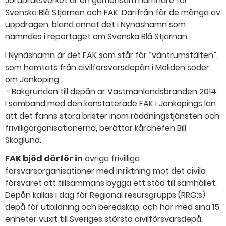
Jordbruksverket är en gemensam nämnare för
Svenska Blå Stjärnan och FAK. Därifrån får de många av
uppdragen, bland annat det i Nynäshamn som
nämndes i reportaget om Svenska Blå Stjärnan.
I Nynäshamn är det FAK som står för ”väntrumstälten”,
som hämtats från civilförsvarsdepån i Moliden söder
om Jönköping.
– Bakgrunden till depån är Västmanlandsbranden 2014.
I samband med den konstaterade FAK i Jönköpings län
att det fanns stora brister inom räddningstjänsten och
frivilligorganisationerna, berättar kårchefen Bill
Skoglund.
FAK bjöd därför in
övriga frivilliga
försvarsorganisationer med inriktning mot det civila
försvaret att tillsammans bygga ett stöd till samhället.
Depån kallas i dag för Regional resursgrupps (RRG:s)
depå för utbildning och beredskap, och har med sina 15
enheter vuxit till Sveriges största civilförsvarsdepå.