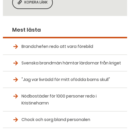
KOPIERA LÄNK
KOPIERA SIDANS LÄNK
Mest lästa
Brandchefen redo att vara förebild
Svenska brandmän hämtar lärdomar från kriget
"Jag var livrädd för mitt ofödda barns skull"
Nödbostäder för 1000 personer redo i
Kristinehamn
Chock och sorg bland personalen