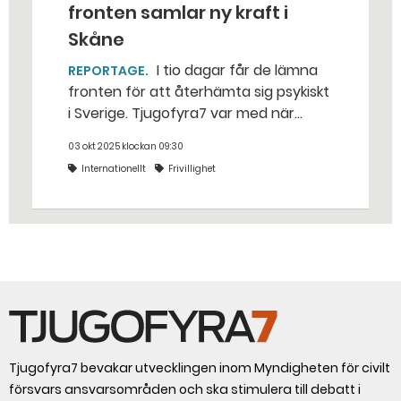
fronten samlar ny kraft i
Skåne
I tio dagar får de lämna
REPORTAGE
fronten för att återhämta sig psykiskt
i Sverige. Tjugofyra7 var med när
hundra ukrainska läkare och
03 okt 2025 klockan 09:30
sjukvårdare varvade terapi med att
Internationellt
Frivillighet
hoppa fallskärm och prova
surströmming i ett somrigt Skåne. –
Det finaste är när de börjar öppna
upp sig, säger Sebastian Lindström på
hjälporganisationen Repower.
Tjugofyra7 bevakar utvecklingen inom Myndigheten för civilt
försvars ansvarsområden och ska stimulera till debatt i