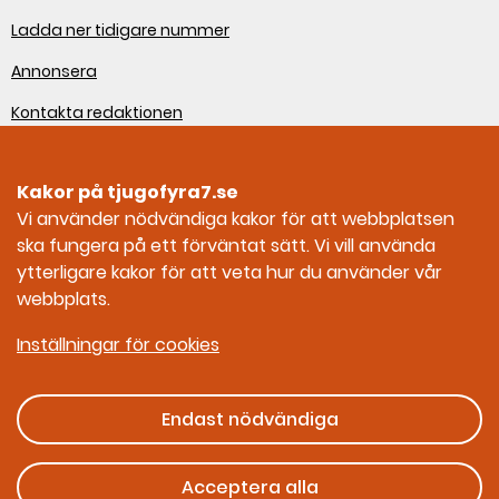
Ladda ner tidigare nummer
Annonsera
Kontakta redaktionen
Om webbplatsen
Kakor på tjugofyra7.se
Sociala medier
Vi använder nödvändiga kakor för att webbplatsen
ska fungera på ett förväntat sätt. Vi vill använda
Tjugofyra7 på Facebook
ytterligare kakor för att veta hur du använder vår
webbplats.
Tjugofyra7 på Instagram
Inställningar för cookies
Endast nödvändiga
Ges ut av Myndigheten för civilt försvar
Acceptera alla