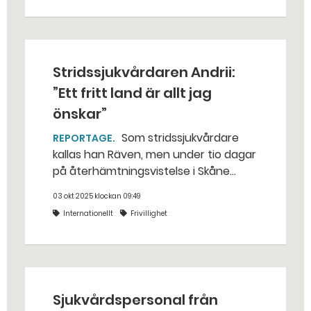
lever. Man vet aldrig vilka som
överlever natten, säger hon.
Stridssjukvårdaren Andrii:
”Ett fritt land är allt jag
önskar”
Som stridssjukvårdare
REPORTAGE
kallas han Räven, men under tio dagar
på återhämtningsvistelse i Skåne
lystrar han till sitt riktiga namn: Andrii
03 okt 2025 klockan 09:49
Larionov. – Jag har inte längre några
Internationellt
Frivillighet
drömmar för mig personligen. Ett fritt
land, det är allt jag önskar.
Sjukvårdspersonal från