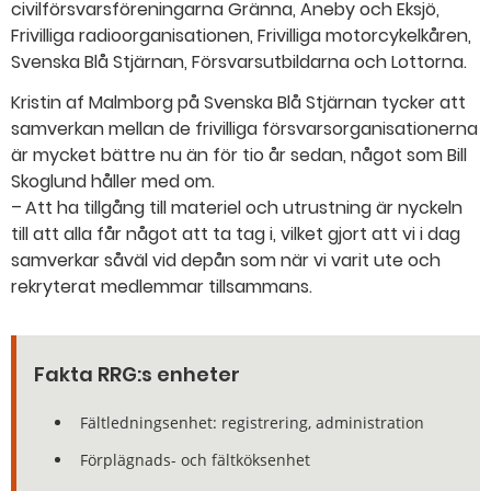
civilförsvarsföreningarna Gränna, Aneby och Eksjö,
Frivilliga radioorganisationen, Frivilliga motorcykelkåren,
Svenska Blå Stjärnan, Försvarsutbildarna och Lottorna.
Kristin af Malmborg på Svenska Blå Stjärnan tycker att
samverkan mellan de frivilliga försvarsorganisationerna
är mycket bättre nu än för tio år sedan, något som Bill
Skoglund håller med om.
– Att ha tillgång till materiel och utrustning är nyckeln
till att alla får något att ta tag i, vilket gjort att vi i dag
samverkar såväl vid depån som när vi varit ute och
rekryterat medlemmar tillsammans.
Fakta RRG:s enheter
Fältledningsenhet: registrering, administration
Förplägnads- och fältköksenhet