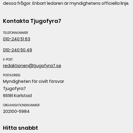
dessa frågor. Enbart ledaren är myndighetens officiella linje.
Kontakta Tjugofyra7
TELEFONNUMMER
010-240 51 63
010-240 50 49
E-POST
redaktionen@tjugofyra7.se
POSTADRESS
Myndigheten för civilt försvar
Tjugofyra7
65181 Karlstad
ORGANISATIONSNUMMER
202100-5984
Hitta snabbt