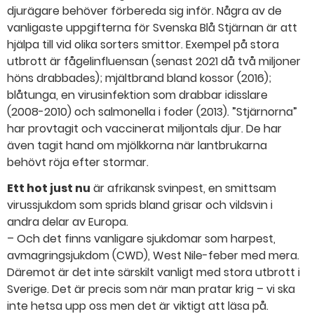
djurägare behöver förbereda sig inför. Några av de
vanligaste uppgifterna för Svenska Blå Stjärnan är att
hjälpa till vid olika sorters smittor. Exempel på stora
utbrott är fågelinfluensan (senast 2021 då två miljoner
höns drabbades); mjältbrand bland kossor (2016);
blåtunga, en virusinfektion som drabbar idisslare
(2008-2010) och salmonella i foder (2013). ”Stjärnorna”
har provtagit och vaccinerat miljontals djur. De har
även tagit hand om mjölkkorna när lantbrukarna
behövt röja efter stormar.
Ett hot just nu
är afrikansk svinpest, en smittsam
virussjukdom som sprids bland grisar och vildsvin i
andra delar av Europa.
– Och det finns vanligare sjukdomar som harpest,
avmagringsjukdom (CWD), West Nile-feber med mera.
Däremot är det inte särskilt vanligt med stora utbrott i
Sverige. Det är precis som när man pratar krig – vi ska
inte hetsa upp oss men det är viktigt att läsa på.