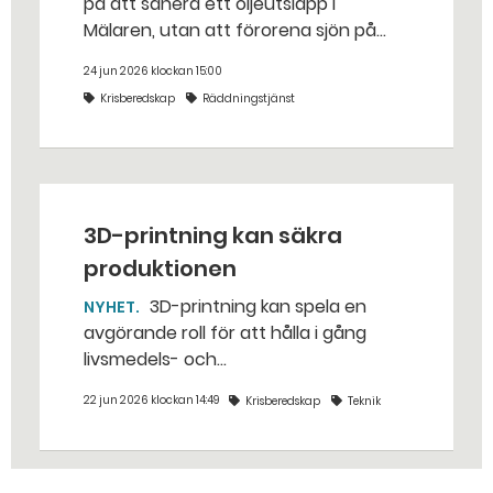
på att sanera ett oljeutsläpp i
Mälaren, utan att förorena sjön på
riktigt? Jo, man släpper ut popcorn i
24 jun 2026 klockan 15:00
stället. Det gjorde räddningstjänsten i
Krisberedskap
Räddningstjänst
Eskilstuna – tio kubikmeter närmare
bestämt.
3D-printning kan säkra
produktionen
3D-printning kan spela en
NYHET
avgörande roll för att hålla i gång
livsmedels- och
dricksvattenproduktionen vid kris och
22 jun 2026 klockan 14:49
Krisberedskap
Teknik
krig. – Det går att vinna mycket tid
genom att 3D-printa reservdelar,
säger Susanne Norén, enhetschef vid
Livsmedelsverket.