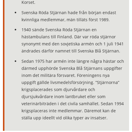
Korset.
Svenska Röda Stjärnan hade från början endast
kvinnliga medlemmar, män tilläts först 1989.
1940 sände Svenska Röda Stjärnan en
hästambulans till Finland. Där var röda stjärnor
synonymt med den sovjetiska armén och 1 juli 1941
ändrades därför namnet till Svenska Blå Stjärnan.
Sedan 1975 har armén inte längre några hästar och
därmed upphörde Svenska Blå Stjärnans uppgifter
inom det militära försvaret. Föreningens nya
uppgift gällde livsmedelsförsörjning. ”Stjärnorna”
krigsplacerades som djurvårdare och
djursjukvårdare inom lantbruket eller som
veterinärbiträden i det civila samhället. Sedan 1994
krigsplaceras inte medlemmar. Däremot kan de
ställa upp ideellt vid olika typer av insatser.