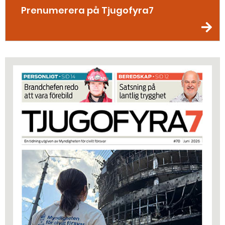
Prenumerera på Tjugofyra7