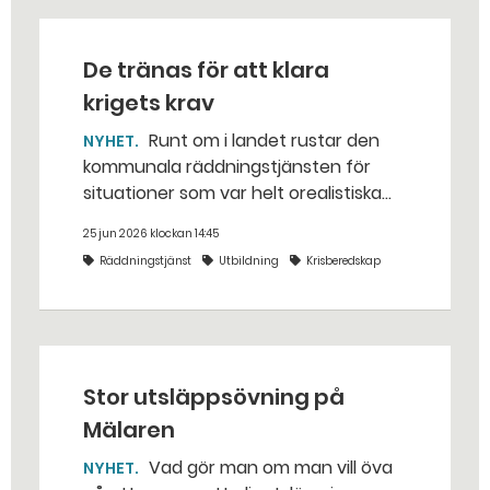
De tränas för att klara
krigets krav
Runt om i landet rustar den
NYHET
kommunala räddningstjänsten för
situationer som var helt orealistiska
för bara några år sedan — med illvilliga
25 jun 2026 klockan 14:45
bakhåll, utspridda granater och hot
Räddningstjänst
Utbildning
Krisberedskap
från livsfarliga drönare i det
traditionella uppdraget.
Stor utsläppsövning på
Mälaren
Vad gör man om man vill öva
NYHET