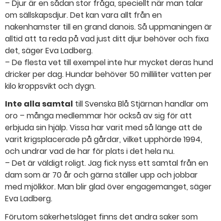
– Djur är en sådan stor fråga, speciellt när man talar
om sällskapsdjur. Det kan vara allt från en
nakenhamster till en grand danois. Så uppmaningen är
alltid att ta reda på vad just ditt djur behöver och fixa
det, säger Eva Ladberg.
– De flesta vet till exempel inte hur mycket deras hund
dricker per dag. Hundar behöver 50 milliliter vatten per
kilo kroppsvikt och dygn.
Inte alla samtal
till Svenska Blå Stjärnan handlar om
oro – många medlemmar hör också av sig för att
erbjuda sin hjälp. Vissa har varit med så länge att de
varit krigsplacerade på gårdar, vilket upphörde 1994,
och undrar vad de har för plats i det hela nu.
– Det är väldigt roligt. Jag fick nyss ett samtal från en
dam som är 70 år och gärna ställer upp och jobbar
med mjölkkor. Man blir glad över engagemanget, säger
Eva Ladberg.
Förutom säkerhetsläget finns det andra saker som