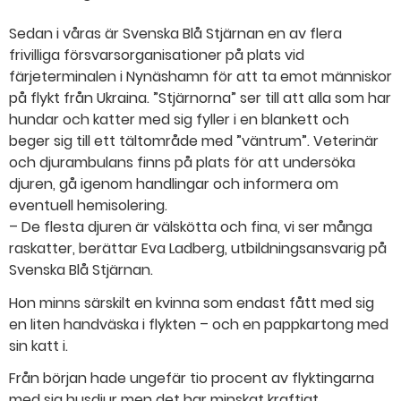
Sedan i våras är Svenska Blå Stjärnan en av flera
frivilliga försvarsorganisationer på plats vid
färjeterminalen i Nynäshamn för att ta emot människor
på flykt från Ukraina. ”Stjärnorna” ser till att alla som har
hundar och katter med sig fyller i en blankett och
beger sig till ett tältområde med ”väntrum”. Veterinär
och djurambulans finns på plats för att undersöka
djuren, gå igenom handlingar och informera om
eventuell hemisolering.
– De flesta djuren är välskötta och fina, vi ser många
raskatter, berättar Eva Ladberg, utbildningsansvarig på
Svenska Blå Stjärnan.
Hon minns särskilt en kvinna som endast fått med sig
en liten handväska i flykten – och en pappkartong med
sin katt i.
Från början hade ungefär tio procent av flyktingarna
med sig husdjur men det har minskat kraftigt.