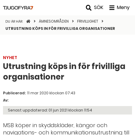
SÖK
Meny
STARTSIDAN
ÄMNESOMRÅDEN
FRIVILLIGHET
DU ÄR HÄR:
UTRUSTNING KÖPS IN FÖR FRIVILLIGA ORGANISATIONER
NYHET
Utrustning köps in för frivilliga
organisationer
Publicerad:
11 mar 2020 klockan 07:43
Av:
Senast uppdaterad:
01 jun 2021 klockan 11:54
MSB köper in skyddskläder, kängor och
navigations- och kommunikationsutrustning till