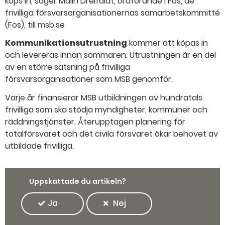
köps in, säger Malin Dreifaldt, ordförande i Fos, de
frivilliga försvarsorganisationernas samarbetskommitté
(Fos), till msb.se
Kommunikationsutrustning
kommer att köpas in
och levereras innan sommaren. Utrustningen är en del
av en större satsning på frivilliga
försvarsorganisationer som MSB genomför.
Varje år finansierar MSB utbildningen av hundratals
frivilliga som ska stödja myndigheter, kommuner och
räddningstjänster. Återupptagen planering för
totalförsvaret och det civila försvaret ökar behovet av
utbildade frivilliga.
Uppskattade du artikeln?
Ja
Nej