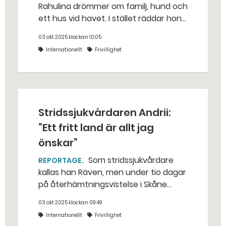
Rahulina drömmer om familj, hund och
ett hus vid havet. I stället räddar hon
sårade soldater vid fronten. – Det
03 okt 2025 klockan 10:05
första jag gör varje morgon är att
Internationellt
Frivillighet
sms:a min familj och fråga om de
lever. Man vet aldrig vilka som
överlever natten, säger hon.
Stridssjukvårdaren Andrii:
”Ett fritt land är allt jag
önskar”
Som stridssjukvårdare
REPORTAGE
kallas han Räven, men under tio dagar
på återhämtningsvistelse i Skåne
lystrar han till sitt riktiga namn: Andrii
03 okt 2025 klockan 09:49
Larionov. – Jag har inte längre några
Internationellt
Frivillighet
drömmar för mig personligen. Ett fritt