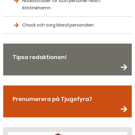
Nödbostäder för 1000 personer redo i
Kristinehamn
Chock och sorg bland personalen
Tipsa redaktionen!
Prenumerera på Tjugofyra7