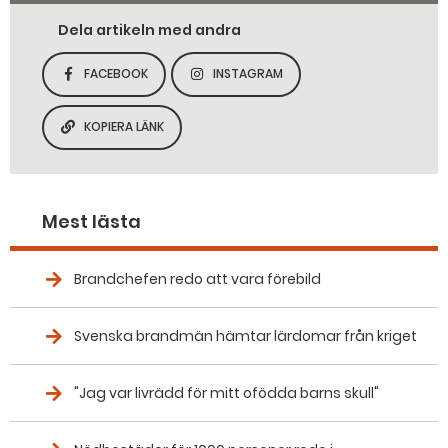
Dela artikeln med andra
FACEBOOK
INSTAGRAM
DELA SIDAN PÅ
DELA SIDAN PÅ
KOPIERA LÄNK
KOPIERA SIDANS LÄNK
Mest lästa
Brandchefen redo att vara förebild
Svenska brandmän hämtar lärdomar från kriget
"Jag var livrädd för mitt ofödda barns skull"