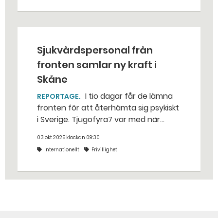
land, det är allt jag önskar.
Sjukvårdspersonal från
fronten samlar ny kraft i
Skåne
I tio dagar får de lämna
REPORTAGE
fronten för att återhämta sig psykiskt
i Sverige. Tjugofyra7 var med när
hundra ukrainska läkare och
03 okt 2025 klockan 09:30
sjukvårdare varvade terapi med att
Internationellt
Frivillighet
hoppa fallskärm och prova
surströmming i ett somrigt Skåne. –
Det finaste är när de börjar öppna
upp sig, säger Sebastian Lindström på
hjälporganisationen Repower.