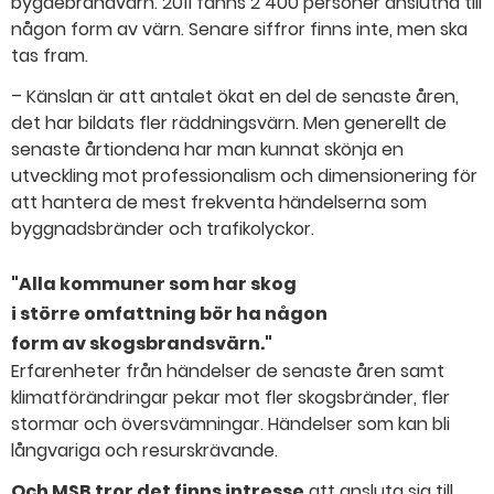
bygdebrandvärn. 2011 fanns 2 400 personer anslutna till
någon form av värn. Senare siffror finns inte, men ska
tas fram.
– Känslan är att antalet ökat en del de senaste åren,
det har bildats fler räddningsvärn. Men generellt de
senaste årtiondena har man kunnat skönja en
utveckling mot professionalism och dimensionering för
att hantera de mest frekventa händelserna som
byggnadsbränder och trafikolyckor.
"Alla kommuner som har skog
i större omfattning
bör ha någon
form av skogsbrandsvärn."
Erfarenheter från händelser de senaste åren samt
klimatförändringar pekar mot fler skogsbränder, fler
stormar och översvämningar. Händelser som kan bli
långvariga och resurskrävande.
Och MSB tror det finns intresse
att ansluta sig till