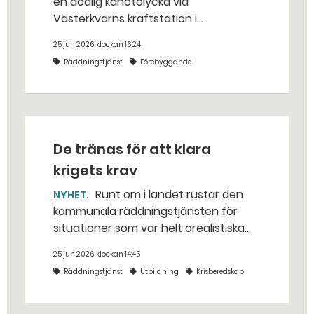
en dödlig kanotolycka vid
Västerkvarns kraftstation i
Hallstahammars kommun.
25 jun 2026 klockan 16:24
Räddningstjänst
Förebyggande
De tränas för att klara
krigets krav
Runt om i landet rustar den
NYHET
kommunala räddningstjänsten för
situationer som var helt orealistiska
för bara några år sedan — med illvilliga
25 jun 2026 klockan 14:45
bakhåll, utspridda granater och hot
Räddningstjänst
Utbildning
Krisberedskap
från livsfarliga drönare i det
traditionella uppdraget.