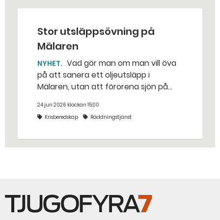
Stor utsläppsövning på
Mälaren
Vad gör man om man vill öva
NYHET
på att sanera ett oljeutsläpp i
Mälaren, utan att förorena sjön på
riktigt? Jo, man släpper ut popcorn i
24 jun 2026 klockan 15:00
stället. Det gjorde räddningstjänsten i
Krisberedskap
Räddningstjänst
Eskilstuna – tio kubikmeter närmare
bestämt.