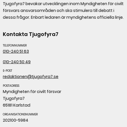
Tjugofyra7 bevakar utvecklingen inom Myndigheten för civilt
försvars ansvarsområden och ska stimulera till debatt i
dessa frågor. Enbart ledaren är myndighetens officiella linje.
Kontakta Tjugofyra7
TELEFONNUMMER
010-240 51 63
010-240 50 49
E-POST
redaktionen@tjugofyra7.se
POSTADRESS
Myndigheten för civilt försvar
Tjugofyra7
65181 Karlstad
ORGANISATIONSNUMMER
202100-5984