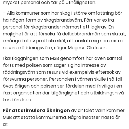
mycket personal och tär på uthålligheten.
– Alla kommuner som har skog i större omfattning bör
ha någon form av skogsbrandsvärn. Förr var extra
personal för skogsbränder närmast ett lagkrav. En
möjlighet är att försöka få deltidsbrandmän som slutat,
i många fall av praktiska skäl, att ansluta sig som extra
resurs i räddningsvärn, säger Magnus Olofsson.
I kartläggningen som MSB genomfört har även samtal
förts med polisen som säger sig ha intresse av
räddningsvärn som resurs vid exempelvis eftersök av
försvunna personer. Personalen i värnen skulle i så fall
övas årligen och polisen ser fördelen med frivilliga i en
fast organisation där tillgänglighet och utbildningsnivå
kan förutses.
För att stimulera ökningen
av antalet värn kommer
MSB att stötta kommunerna. Några insatser nästa år
är: