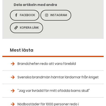
Dela artikeln med andra
FACEBOOK
INSTAGRAM
DELA SIDAN PÅ
DELA SIDAN PÅ
KOPIERA LÄNK
KOPIERA SIDANS LÄNK
Mest lästa
Brandchefen redo att vara förebild
Svenska brandmän hämtar lärdomar från kriget
"Jag var livrädd för mitt ofödda barns skull"
Nödbostäder för 1000 personer redo i