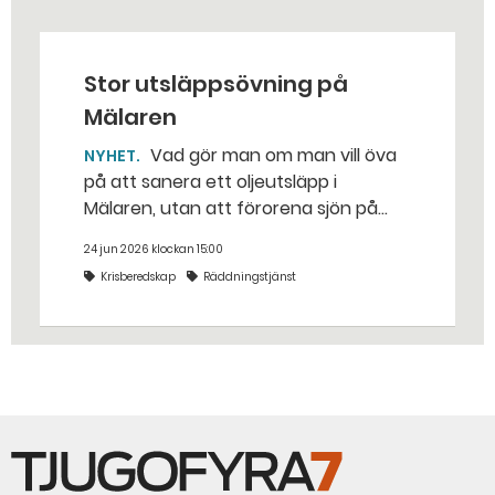
Stor utsläppsövning på
Mälaren
Vad gör man om man vill öva
NYHET
på att sanera ett oljeutsläpp i
Mälaren, utan att förorena sjön på
riktigt? Jo, man släpper ut popcorn i
24 jun 2026 klockan 15:00
stället. Det gjorde räddningstjänsten i
Krisberedskap
Räddningstjänst
Eskilstuna – tio kubikmeter närmare
bestämt.