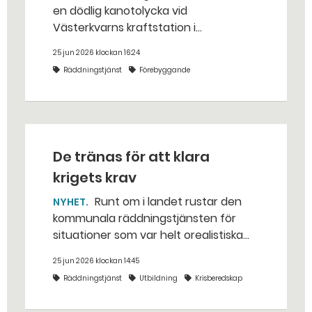
en dödlig kanotolycka vid
Västerkvarns kraftstation i
Hallstahammars kommun.
25 jun 2026 klockan 16:24
Räddningstjänst
Förebyggande
De tränas för att klara
krigets krav
Runt om i landet rustar den
NYHET
kommunala räddningstjänsten för
situationer som var helt orealistiska
för bara några år sedan — med illvilliga
25 jun 2026 klockan 14:45
bakhåll, utspridda granater och hot
Räddningstjänst
Utbildning
Krisberedskap
från livsfarliga drönare i det
traditionella uppdraget.