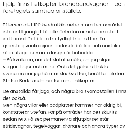
hjälp finns helikopter, brandbandvagnar – och
företagets samtliga anställda.
Eftersom det 100 kvadratkilometer stora testområdet
inte är tillgängligt för allmänheten är naturen i stort
sett orörd. Det blir extra tydligt från luften: Tät
granskog, vackra sjöar, porlande bäckar och enstaka
röda stugor som inte längre är bebodda.
– På kvällarna, när det slutat smälla, ser jag älgar,
vargar, lodjur och örnar. Och det gäller att akta
svanarna när jag hämtar släckvatten, berättar piloten
Stefan Bodo under en tur med helikoptern.
De anställda får jaga, och några bra svampställen finns
det också.
Men några villor eller badplatser kommer här aldrig bli,
konstaterar Stefan. För på området har det skjutits
sedan 1913. På sex permanenta skjutplatser står
stridsvagnar, tegelväggar, drönare och andra typer av