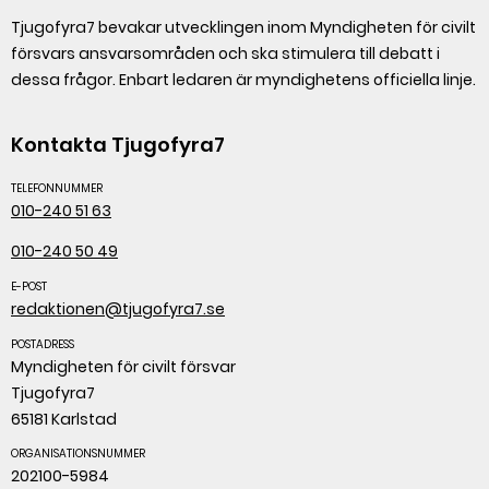
Tjugofyra7 bevakar utvecklingen inom Myndigheten för civilt
försvars ansvarsområden och ska stimulera till debatt i
dessa frågor. Enbart ledaren är myndighetens officiella linje.
Kontakta Tjugofyra7
TELEFONNUMMER
010-240 51 63
010-240 50 49
E-POST
redaktionen@tjugofyra7.se
POSTADRESS
Myndigheten för civilt försvar
Tjugofyra7
65181 Karlstad
ORGANISATIONSNUMMER
202100-5984