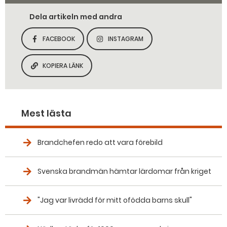
Dela artikeln med andra
FACEBOOK
INSTAGRAM
DELA SIDAN PÅ
DELA SIDAN PÅ
KOPIERA LÄNK
KOPIERA SIDANS LÄNK
Mest lästa
Brandchefen redo att vara förebild
Svenska brandmän hämtar lärdomar från kriget
"Jag var livrädd för mitt ofödda barns skull"