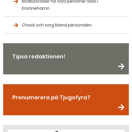
Nödbostäder för 1000 personer redo i
Kristinehamn
Chock och sorg bland personalen
Tipsa redaktionen!
Prenumerera på Tjugofyra7