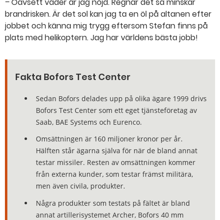
– Oavsett väder är jag nöjd. Regnar det så minskar
brandrisken. Är det sol kan jag ta en öl på altanen efter
jobbet och känna mig trygg eftersom Stefan finns på
plats med helikoptern. Jag har världens bästa jobb!
Fakta Bofors Test Center
Sedan Bofors delades upp på olika ägare 1999 drivs
Bofors Test Center som ett eget tjänsteföretag av
Saab, BAE Systems och Eurenco.
Omsättningen är 160 miljoner kronor per år.
Hälften står ägarna själva för när de bland annat
testar missiler. Resten av omsättningen kommer
från externa kunder, som testar främst militära,
men även civila, produkter.
Några produkter som testats på fältet är bland
annat artillerisystemet Archer, Bofors 40 mm