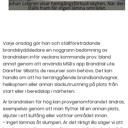
Johan Lidgren visar hemgångsförbud-skylten. När den
ställs fram får ingen lämna området.
[Missing text '/movieblock/movie' for 'Swedish'] 1
[Missing text '/movieblock/activeslide' for 'Swedish']
[Missing text '/movieblock/movie' for 'Swedish'] 2
[Missing text '/movieblock/movie' for 'Swedish'] 3
Varje onsdag gör han och ställföreträdande
brandskyddsledare en noggrann bedömning av
brandrisken inför veckans kommande prov, bland
annat genom att använda MSB:s app Brandrisk ute.
Därefter tillsätts de resurser som behövs. Det kan
handla om att ha terränggående brandbandvagnar,
helikoptern eller annan släckutrustning på plats från
start eller i beredskap i närheten.
Är brandrisken för hög kan provgenomförandet ändras,
exempelvis genom att man flyttar till en annan plats,
skjuter i ett kulfång eller vattnar området innan.
– Inget lämnas åt slumpen. Är det riktigt illa säger vi att