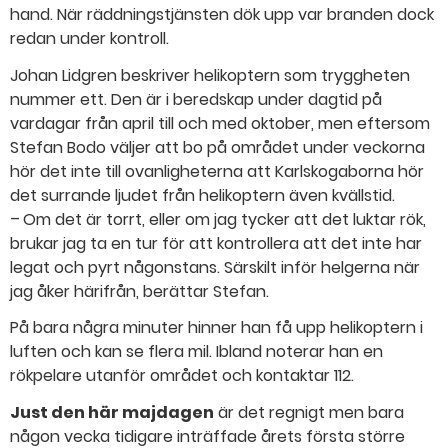
hand. När räddningstjänsten dök upp var branden dock
redan under kontroll.
Johan Lidgren beskriver helikoptern som tryggheten
nummer ett. Den är i beredskap under dagtid på
vardagar från april till och med oktober, men eftersom
Stefan Bodo väljer att bo på området under veckorna
hör det inte till ovanligheterna att Karlskogaborna hör
det surrande ljudet från helikoptern även kvällstid.
– Om det är torrt, eller om jag tycker att det luktar rök,
brukar jag ta en tur för att kontrollera att det inte har
legat och pyrt någonstans. Särskilt inför helgerna när
jag åker härifrån, berättar Stefan.
På bara några minuter hinner han få upp helikoptern i
luften och kan se flera mil. Ibland noterar han en
rökpelare utanför området och kontaktar 112.
Just den här majdagen
är det regnigt men bara
någon vecka tidigare inträffade årets första större