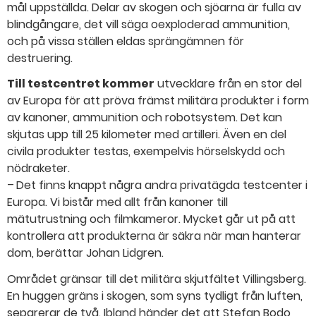
mål uppställda. Delar av skogen och sjöarna är fulla av
blindgångare, det vill säga oexploderad ammunition,
och på vissa ställen eldas sprängämnen för
destruering.
Till testcentret kommer
utvecklare från en stor del
av Europa för att pröva främst militära produkter i form
av kanoner, ammunition och robotsystem. Det kan
skjutas upp till 25 kilometer med artilleri. Även en del
civila produkter testas, exempelvis hörselskydd och
nödraketer.
– Det finns knappt några andra privatägda testcenter i
Europa. Vi bistår med allt från kanoner till
mätutrustning och filmkameror. Mycket går ut på att
kontrollera att produkterna är säkra när man hanterar
dom, berättar Johan Lidgren.
Området gränsar till det militära skjutfältet Villingsberg.
En huggen gräns i skogen, som syns tydligt från luften,
separerar de två. Ibland händer det att Stefan Bodo