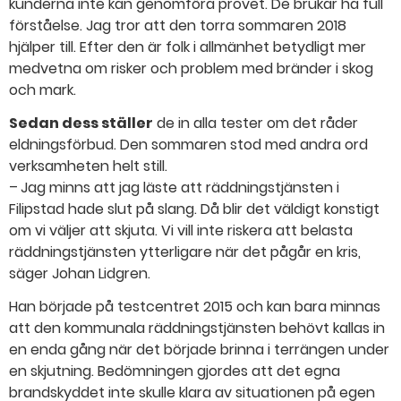
kunderna inte kan genomföra provet. De brukar ha full
förståelse. Jag tror att den torra sommaren 2018
hjälper till. Efter den är folk i allmänhet betydligt mer
medvetna om risker och problem med bränder i skog
och mark.
Sedan dess ställer
de in alla tester om det råder
eldningsförbud. Den sommaren stod med andra ord
verksamheten helt still.
– Jag minns att jag läste att räddningstjänsten i
Filipstad hade slut på slang. Då blir det väldigt konstigt
om vi väljer att skjuta. Vi vill inte riskera att belasta
räddningstjänsten ytterligare när det pågår en kris,
säger Johan Lidgren.
Han började på testcentret 2015 och kan bara minnas
att den kommunala räddningstjänsten behövt kallas in
en enda gång när det började brinna i terrängen under
en skjutning. Bedömningen gjordes att det egna
brandskyddet inte skulle klara av situationen på egen