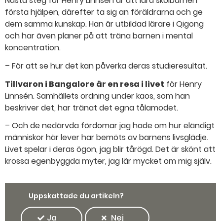
Nästa steg för Henry Linnsén är att lära skolbarnen
första hjälpen, därefter ta sig an föräldrarna och ge
dem samma kunskap. Han är utbildad lärare i Qigong
och har även planer på att träna barnen i mental
koncentration.
– För att se hur det kan påverka deras studieresultat.
Tillvaron i Bangalore är en resa i livet
för Henry
Linnsén. Samhällets ordning under kaos, som han
beskriver det, har tränat det egna tålamodet.
– Och de nedärvda fördomar jag hade om hur eländigt
människor här lever har bemöts av barnens livsglädje.
Livet spelar i deras ögon, jag blir tårögd. Det är skönt att
krossa egenbyggda myter, jag lär mycket om mig själv.
Uppskattade du artikeln?
Ja
Nej