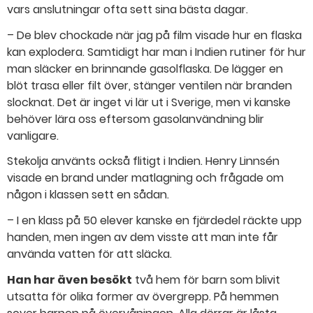
vars anslutningar ofta sett sina bästa dagar.
– De blev chockade när jag på film visade hur en flaska
kan explodera. Samtidigt har man i Indien rutiner för hur
man släcker en brinnande gasolflaska. De lägger en
blöt trasa eller filt över, stänger ventilen när branden
slocknat. Det är inget vi lär ut i Sverige, men vi kanske
behöver lära oss eftersom gasol​användning blir
vanligare.
Stekolja använts också flitigt i Indien. Henry Linnsén
visade en brand under matlagning och frågade om
någon i klassen sett en sådan.
– I en klass på 50 elever kanske en fjärdedel räckte upp
handen, men ingen av dem visste att man inte får
använda vatten för att släcka.
Han har även besökt
två hem för barn som blivit
utsatta för olika former av övergrepp. På hemmen