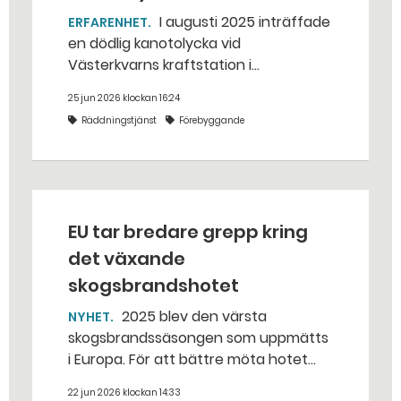
I augusti 2025 inträffade
ERFARENHET
en dödlig kanotolycka vid
Västerkvarns kraftstation i
Hallstahammars kommun.
25 jun 2026 klockan 16:24
Räddningstjänst
Förebyggande
EU tar bredare grepp kring
det växande
skogsbrandshotet
2025 blev den värsta
NYHET
skogsbrandssäsongen som uppmätts
i Europa. För att bättre möta hotet
har EU-kommissionen moderniserat
22 jun 2026 klockan 14:33