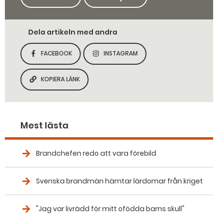
Dela artikeln med andra
FACEBOOK
INSTAGRAM
DELA SIDAN PÅ
DELA SIDAN PÅ
KOPIERA LÄNK
KOPIERA SIDANS LÄNK
Mest lästa
Brandchefen redo att vara förebild
Svenska brandmän hämtar lärdomar från kriget
"Jag var livrädd för mitt ofödda barns skull"