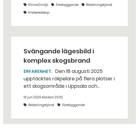
sin strategi. Den fokuserar på mer
Klimat/miljö
Förebyggande
Räddningstjänst
förebyggande arbete, stärkt
Krisberedskap
beredskap och ett ansvar som
sträcker sig långt bortom
räddningstjänsten.
Svängande lägesbild i
komplex skogsbrand
Den 18 augusti 2025
ERFARENHET
upptäcktes rökpelare på flera platser i
ett skogsområde i Uppsala och
Knivsta kommun från flygtrafik.
16 jun 2026 klockan 20:02
Räddningstjänst
Förebyggande