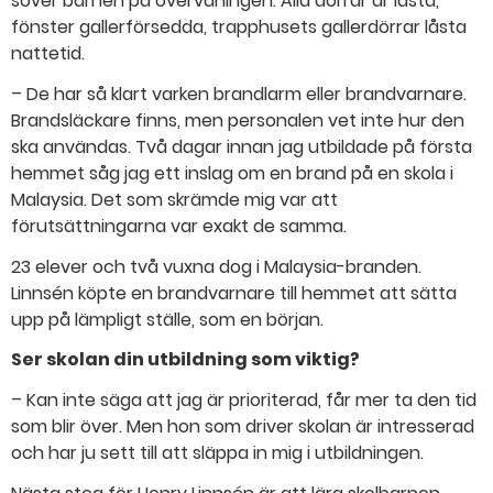
sover barnen på övervåningen. Alla dörrar är låsta,
fönster gallerförsedda, trapphusets gallerdörrar låsta
nattetid.
– De har så klart varken brandlarm eller brandvarnare.
Brandsläckare finns, men personalen vet inte hur den
ska användas. Två dagar innan jag utbildade på första
hemmet såg jag ett inslag om en brand på en skola i
Malaysia. Det som skrämde mig var att
förutsättningarna var exakt de samma.
23 elever och två vuxna dog i Malaysia-branden.
Linnsén köpte en brandvarnare till hemmet att sätta
upp på lämpligt ställe, som en början.
Ser skolan din utbildning som viktig?
– Kan inte säga att jag är prioriterad, får mer ta den tid
som blir över. Men hon som driver skolan är intresserad
och har ju sett till att släppa in mig i utbildningen.