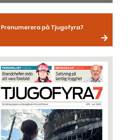
Prenumerera på Tjugofyra7