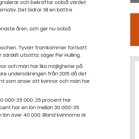
signalerar och bekräftar också värdet
ativ. Det bidrar till en bättre
naste åren, och ger nu också
anschen. Tyvärr framkommer fortsatt
 särskilt utsatta, säger Per Hulling.
nor och män har lika möjligheter på
gare undersökningen från 2015 då det
nt som anser att kvinnor och män har
20 000-25 000. 25 procent har
cent har en lön mellan 30 000-35
n lön över 40 000. Bland kvinnorna är
.