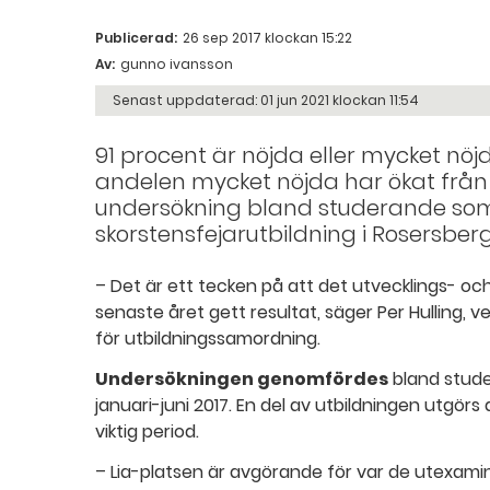
Publicerad:
26 sep 2017 klockan 15:22
Av:
gunno ivansson
Senast uppdaterad:
01 jun 2021 klockan 11:54
91 procent är nöjda eller mycket nö
andelen mycket nöjda har ökat från 27
undersökning bland studerande so
skorstensfejarutbildning i Rosersberg
– Det är ett tecken på att det utvecklings- oc
senaste året gett resultat, säger Per Hulling,
för utbildningssamordning.
Undersökningen genomfördes
bland stude
januari-juni 2017. En del av utbildningen utgörs
viktig period.
– Lia-platsen är avgörande för var de utexami