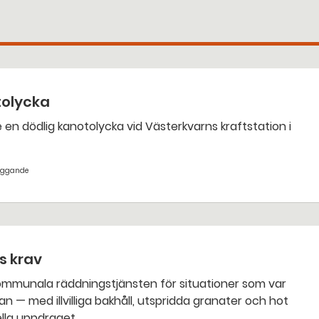
tolycka
yggande
ts krav
an — med illvilliga bakhåll, utspridda granater och hot
nella uppdraget.