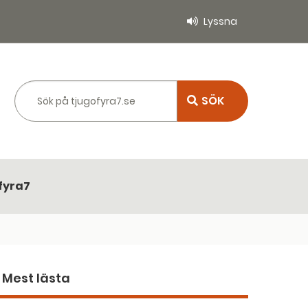
Lyssna
Sök på tjugofyra7.se
fyra7
Mest lästa