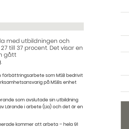
jda med utbildningen och
 till 37 procent. Det visar en
m gått
.
h förbättringsarbete som MSB bedrivit
 verksamhetsansvarig på MSBs enhet
rande som avslutade sin utbildning
 av Lärande i arbete (Lia) och det är en
nerade kommer att arbeta – hela 91