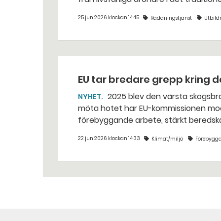
25 jun 2026 klockan 14:45
Räddningstjänst
Utbild
EU tar bredare grepp kring
2025 blev den värsta skogsbrandssäsongen som uppmätts i Europa. För att bättre
NYHET
möta hotet har EU-kommissionen moderniserat sin 
förebyggande arbete, stärkt beredsk
räddningstjänsten.
22 jun 2026 klockan 14:33
Klimat/miljö
Förebygg