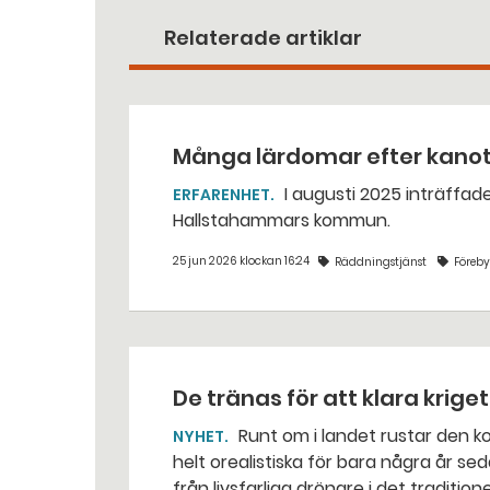
Relaterade artiklar
Många lärdomar efter kano
I augusti 2025 inträffade en dödlig kanotolycka vid Västerkvarns kraftstation i
ERFARENHET
Hallstahammars kommun.
25 jun 2026 klockan 16:24
Räddningstjänst
Föreb
De tränas för att klara krige
Runt om i landet rustar den kommunala räddningstjänsten för situationer som var
NYHET
helt orealistiska för bara några år sed
från livsfarliga drönare i det traditio