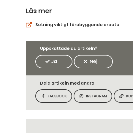
Läs mer
Sotning viktigt förebyggande arbete
Uppskattade du artikeln?
Ja
Nej
Dela artikeln med andra
FACEBOOK
INSTAGRAM
KOP
DELA SIDAN PÅ
DELA SIDAN PÅ