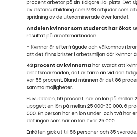
procent arbetar på sin tidigare Lia-plats. Det 
av distansutbildning som MSB erbjuder som altern
spridning av de utexaminerade över landet.
Andelen kvinnor som studerat har ökat
se
resultat på arbetsmarknaden.
– Kvinnor är efterfrågade och välkomnas i br
att det finns brister i arbetsmiljön där kvinnor är
43 procent av kvinnorna
har svarat att kvin
arbetsmarknaden, det är färre än vid den tidi
var 58 procent. Bland männen är det 86 proce
samma möjligheter.
Huvuddelen, 59 procent, har en lön på mellan 
uppgett en lön på mellan 25 000-30 000, 6 pro
000. En person har en lön under ­ och två har e
det ingen som har en lön över 25 000.
Enkäten gick ut till 86 personer och 35 svarade