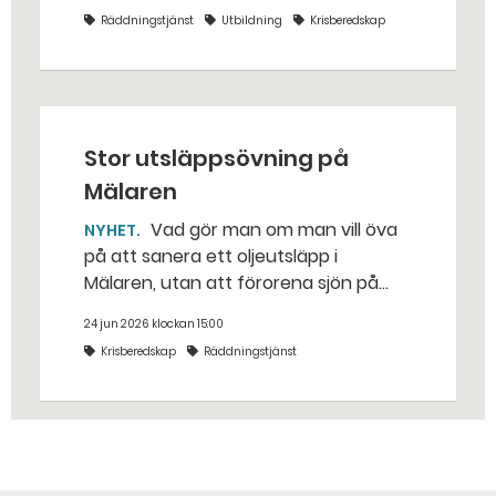
bakhåll, utspridda granater och hot
Räddningstjänst
Utbildning
Krisberedskap
från livsfarliga drönare i det
traditionella uppdraget.
Stor utsläppsövning på
Mälaren
Vad gör man om man vill öva
NYHET
på att sanera ett oljeutsläpp i
Mälaren, utan att förorena sjön på
riktigt? Jo, man släpper ut popcorn i
24 jun 2026 klockan 15:00
stället. Det gjorde räddningstjänsten i
Krisberedskap
Räddningstjänst
Eskilstuna – tio kubikmeter närmare
bestämt.