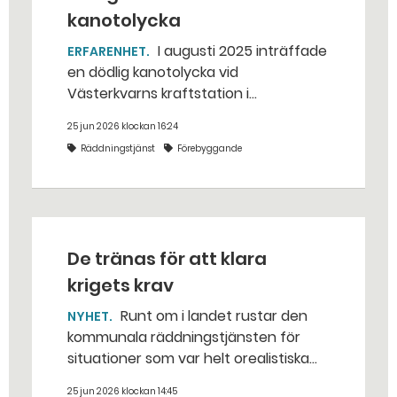
kanotolycka
I augusti 2025 inträffade
ERFARENHET
en dödlig kanotolycka vid
Västerkvarns kraftstation i
Hallstahammars kommun.
25 jun 2026 klockan 16:24
Räddningstjänst
Förebyggande
De tränas för att klara
krigets krav
Runt om i landet rustar den
NYHET
kommunala räddningstjänsten för
situationer som var helt orealistiska
för bara några år sedan — med illvilliga
25 jun 2026 klockan 14:45