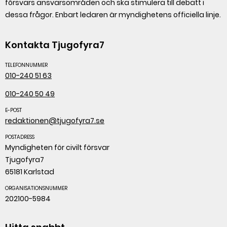
försvars ansvarsområden och ska stimulera till debatt i
dessa frågor. Enbart ledaren är myndighetens officiella linje.
Kontakta Tjugofyra7
TELEFONNUMMER
010-240 51 63
010-240 50 49
E-POST
redaktionen@tjugofyra7.se
POSTADRESS
Myndigheten för civilt försvar
Tjugofyra7
65181 Karlstad
ORGANISATIONSNUMMER
202100-5984