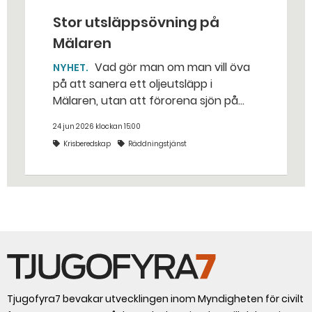
Stor utsläppsövning på
Mälaren
Vad gör man om man vill öva
NYHET
på att sanera ett oljeutsläpp i
Mälaren, utan att förorena sjön på
riktigt? Jo, man släpper ut popcorn i
24 jun 2026 klockan 15:00
stället. Det gjorde räddningstjänsten i
Krisberedskap
Räddningstjänst
Eskilstuna – tio kubikmeter närmare
bestämt.
Tjugofyra7 bevakar utvecklingen inom Myndigheten för civilt