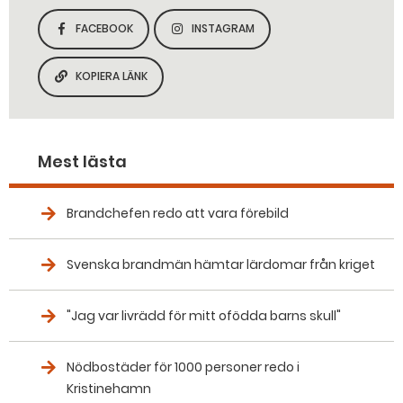
FACEBOOK
INSTAGRAM
DELA SIDAN PÅ
DELA SIDAN PÅ
KOPIERA LÄNK
KOPIERA SIDANS LÄNK
Mest lästa
Brandchefen redo att vara förebild
Svenska brandmän hämtar lärdomar från kriget
"Jag var livrädd för mitt ofödda barns skull"
Nödbostäder för 1000 personer redo i
Kristinehamn