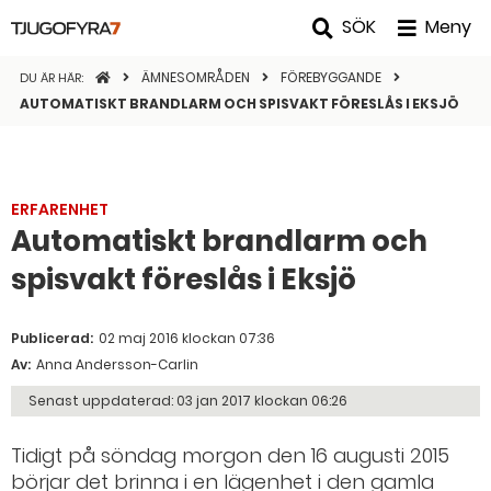
SÖK
Meny
STARTSIDAN
ÄMNESOMRÅDEN
FÖREBYGGANDE
DU ÄR HÄR:
AUTOMATISKT BRANDLARM OCH SPISVAKT FÖRESLÅS I EKSJÖ
ERFARENHET
Automatiskt brandlarm och
spisvakt föreslås i Eksjö
Publicerad:
02 maj 2016 klockan 07:36
Av:
Anna Andersson-Carlin
Senast uppdaterad:
03 jan 2017 klockan 06:26
Tidigt på söndag morgon den 16 augusti 2015
börjar det brinna i en lägenhet i den gamla