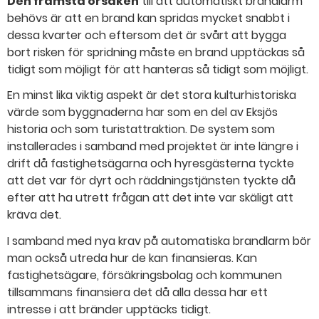
Den främsta orsaken
till att automatiskt brandlarm
behövs är att en brand kan spridas mycket snabbt i
dessa kvarter och eftersom det är svårt att bygga
bort risken för spridning måste en brand upptäckas så
tidigt som möjligt för att hanteras så tidigt som möjligt.
En minst lika viktig aspekt är det stora kulturhistoriska
värde som byggnaderna har som en del av Eksjös
historia och som turistattraktion. De system som
installerades i samband med projektet är inte längre i
drift då fastighetsägarna och hyresgästerna tyckte
att det var för dyrt och räddningstjänsten tyckte då
efter att ha utrett frågan att det inte var skäligt att
kräva det.
I samband med nya krav på automatiska brandlarm bör
man också utreda hur de kan finansieras. Kan
fastighetsägare, försäkringsbolag och kommunen
tillsammans finansiera det då alla dessa har ett
intresse i att bränder upptäcks tidigt.