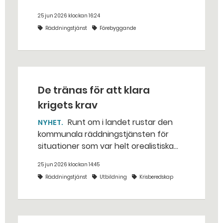
Hallstahammars kommun.
25 jun 2026 klockan 16:24
Räddningstjänst
Förebyggande
De tränas för att klara
krigets krav
Runt om i landet rustar den
NYHET
kommunala räddningstjänsten för
situationer som var helt orealistiska
för bara några år sedan — med illvilliga
25 jun 2026 klockan 14:45
bakhåll, utspridda granater och hot
Räddningstjänst
Utbildning
Krisberedskap
från livsfarliga drönare i det
traditionella uppdraget.