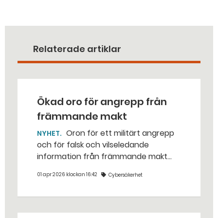
Relaterade artiklar
Ökad oro för angrepp från
främmande makt
Oron för ett militärt angrepp
NYHET
och för falsk och vilseledande
information från främmande makt
har ökat bland den svenska
01 apr 2026 klockan 16:42
Cybersäkerhet
befolkningen. Samtidigt är stödet för
det militära försvaret starkare än
någonsin.