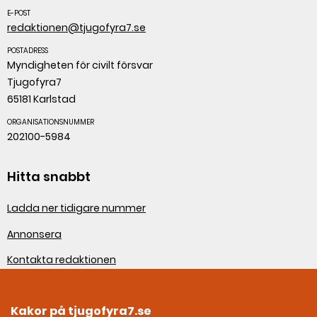
E-POST
redaktionen@tjugofyra7.se
POSTADRESS
Myndigheten för civilt försvar
Tjugofyra7
65181 Karlstad
ORGANISATIONSNUMMER
202100-5984
Hitta snabbt
Ladda ner tidigare nummer
Annonsera
Kontakta redaktionen
Om webbplatsen
Kakor på tjugofyra7.se