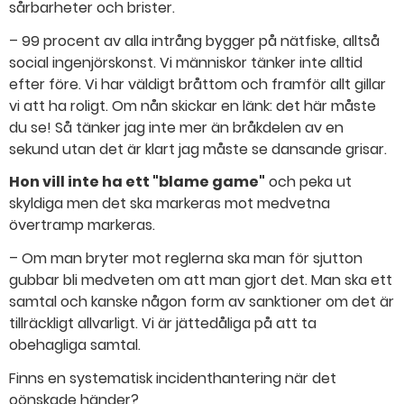
sårbarheter och brister.
– 99 procent av alla intrång bygger på nätfiske, alltså
social ingenjörskonst. Vi människor tänker inte alltid
efter före. Vi har väldigt bråttom och framför allt gillar
vi att ha roligt. Om nån skickar en länk: det här måste
du se! Så tänker jag inte mer än bråkdelen av en
sekund utan det är klart jag måste se dansande grisar.
Hon vill inte ha ett "blame game"
och peka ut
skyldiga men det ska markeras mot medvetna
övertramp markeras.
– Om man bryter mot reglerna ska man för sjutton
gubbar bli medveten om att man gjort det. Man ska ett
samtal och kanske någon form av sanktioner om det är
tillräckligt allvarligt. Vi är jättedåliga på att ta
obehagliga samtal.
Finns en systematisk incidenthantering när det
oönskade händer?