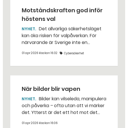
Motståndskraften god inför
höstens val
Det allvarliga säkerhetsläget
NYHET
kan öka risken för valpåverkan. För
närvarande är Sverige inte en
huvudmåltavla för rysk
01 apr 2026 klockan 16:32
Cybersäkerhet
informationspåverkan, men det kan
ändras snabbt. – Ryssland och andra
utländska aktörer är opportunistiska,
säger Jerker Sundstrand på
Myndigheten för psykologiskt försvar
När bilder blir vapen
(MPF).
Bilder kan vilseleda, manipulera
NYHET
och påverka – ofta utan att vi märker
det. Ytterst är det ett hot mot det
svenska försvaret och demokratin. –
01 apr 2026 klockan 16:06
Frågan är akut, säger Magdalena