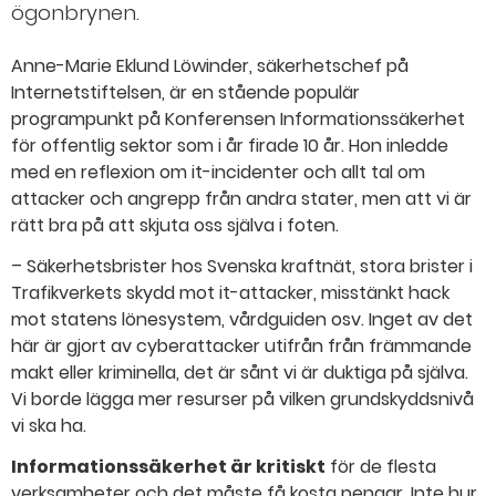
ögonbrynen.
Anne-Marie Eklund Löwinder, säkerhetschef på
Internetstiftelsen, är en stående populär
programpunkt på Konferensen Informationssäkerhet
för offentlig sektor som i år firade 10 år. Hon inledde
med en reflexion om it-incidenter och allt tal om
attacker och angrepp från andra stater, men att vi är
rätt bra på att skjuta oss själva i foten.
– Säkerhetsbrister hos Svenska kraftnät, stora brister i
Trafikverkets skydd mot it-attacker, misstänkt hack
mot statens lönesystem, vårdguiden osv. Inget av det
här är gjort av cyberattacker utifrån från främmande
makt eller kriminella, det är sånt vi är duktiga på själva.
Vi borde lägga mer resurser på vilken grundskyddsnivå
vi ska ha.
Informationssäkerhet är kritiskt
för de flesta
verksamheter och det måste få kosta pengar. Inte hur