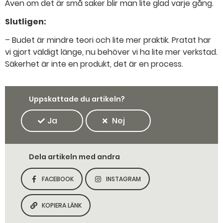
Även om det är små saker blir man lite glad varje gång.
Slutligen:
– Budet är mindre teori och lite mer praktik. Pratat har
vi gjort väldigt länge, nu behöver vi ha lite mer verkstad.
Säkerhet är inte en produkt, det är en process.
Uppskattade du artikeln?
Ja
Nej
Dela artikeln med andra
FACEBOOK
INSTAGRAM
DELA SIDAN PÅ
DELA SIDAN PÅ
KOPIERA LÄNK
KOPIERA SIDANS LÄNK