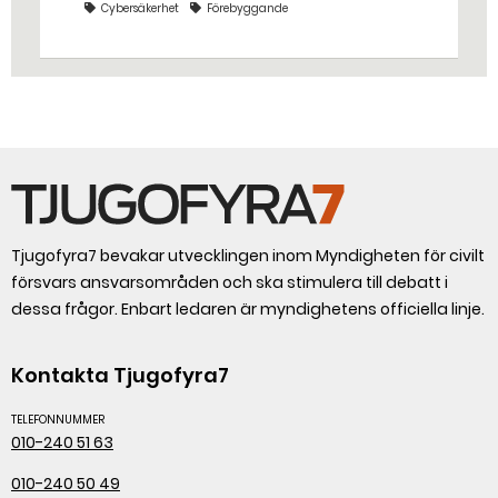
Cybersäkerhet
Förebyggande
Malm på branschorganisationen
Bildkonst Sverige.
Tjugofyra7 bevakar utvecklingen inom Myndigheten för civilt
försvars ansvarsområden och ska stimulera till debatt i
dessa frågor. Enbart ledaren är myndighetens officiella linje.
Kontakta Tjugofyra7
TELEFONNUMMER
010-240 51 63
010-240 50 49