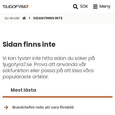
SÖK
Meny
STARTSIDAN
SIDAN FINNS INTE
DU ÄR HÄR:
Sidan finns inte
Vi kan tyvärr inte hitta sidan du söker på
tjugofyra7.se. Prova att använda vår
sökfunktion eller passa på att läsa våra
populäraste artiklar.
Mest lästa
Brandchefen redo att vara förebild