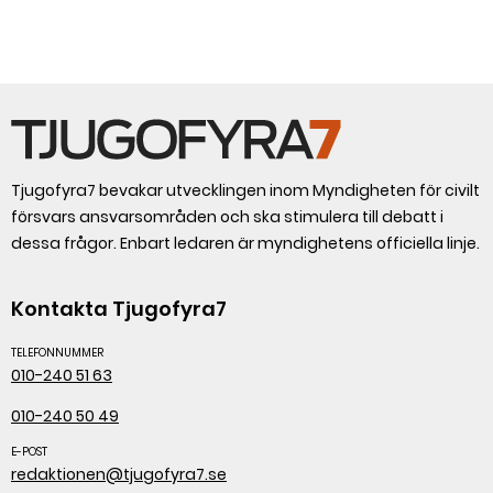
Tjugofyra7 bevakar utvecklingen inom Myndigheten för civilt
försvars ansvarsområden och ska stimulera till debatt i
dessa frågor. Enbart ledaren är myndighetens officiella linje.
Kontakta Tjugofyra7
TELEFONNUMMER
010-240 51 63
010-240 50 49
E-POST
redaktionen@tjugofyra7.se