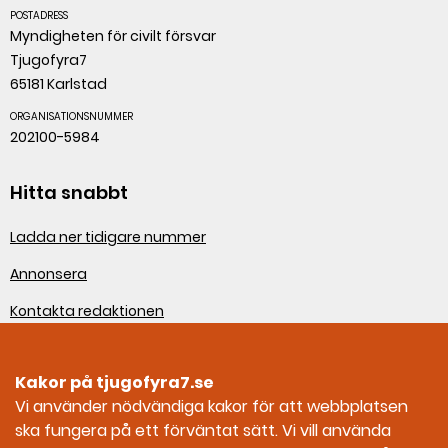
POSTADRESS
Myndigheten för civilt försvar
Tjugofyra7
65181 Karlstad
ORGANISATIONSNUMMER
202100-5984
Hitta snabbt
Ladda ner tidigare nummer
Annonsera
Kontakta redaktionen
Om webbplatsen
Kakor på tjugofyra7.se
Sociala medier
Vi använder nödvändiga kakor för att webbplatsen
ska fungera på ett förväntat sätt. Vi vill använda