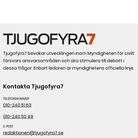
Tjugofyra7 bevakar utvecklingen inom Myndigheten för civilt
försvars ansvarsområden och ska stimulera till debatt i
dessa frågor. Enbart ledaren är myndighetens officiella linje.
Kontakta Tjugofyra7
TELEFONNUMMER
010-240 51 63
010-240 50 49
E-POST
redaktionen@tjugofyra7.se