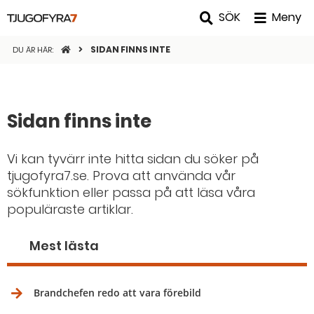
SÖK
Meny
STARTSIDAN
SIDAN FINNS INTE
DU ÄR HÄR:
Sidan finns inte
Vi kan tyvärr inte hitta sidan du söker på
tjugofyra7.se. Prova att använda vår
sökfunktion eller passa på att läsa våra
populäraste artiklar.
Mest lästa
Brandchefen redo att vara förebild