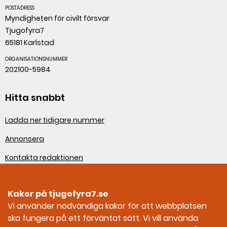
POSTADRESS
Myndigheten för civilt försvar
Tjugofyra7
65181 Karlstad
ORGANISATIONSNUMMER
202100-5984
Hitta snabbt
Ladda ner tidigare nummer
Annonsera
Kontakta redaktionen
Om webbplatsen
Kakor på tjugofyra7.se
Sociala medier
Vi använder nödvändiga kakor för att webbplatsen
ska fungera på ett förväntat sätt. Vi vill använda