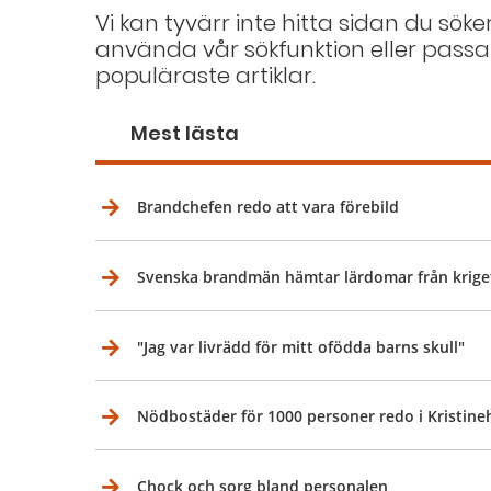
Vi kan tyvärr inte hitta sidan du söke
använda vår sökfunktion eller passa
populäraste artiklar.
Mest lästa
Brandchefen redo att vara förebild
Svenska brandmän hämtar lärdomar från krige
"Jag var livrädd för mitt ofödda barns skull"
Nödbostäder för 1000 personer redo i Kristin
Chock och sorg bland personalen