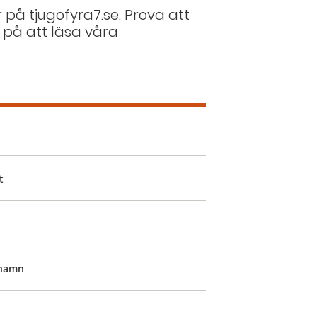
r på tjugofyra7.se. Prova att
 på att läsa våra
t
ehamn