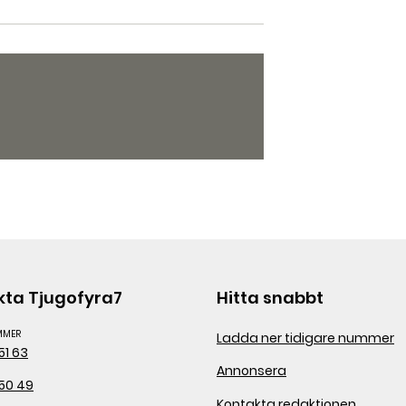
kta Tjugofyra7
Hitta snabbt
MMER
Ladda ner tidigare nummer
51 63
Annonsera
50 49
Kontakta redaktionen