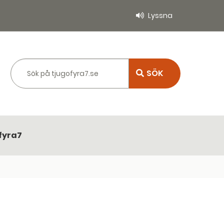
Lyssna
Sök på tjugofyra7.se
fyra7